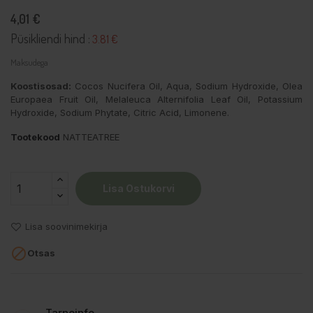
4,01 €
Püsikliendi hind :
3.81 €
Maksudega
Koostisosad:
Cocos Nucifera Oil, Aqua, Sodium Hydroxide, Olea
Europaea Fruit Oil, Melaleuca Alternifolia Leaf Oil, Potassium
Hydroxide, Sodium Phytate, Citric Acid, Limonene.
Tootekood
NATTEATREE
Lisa Ostukorvi
Lisa soovinimekirja

Otsas
Tarneinfo