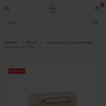
0
Avalehele
BIO-ILU
Sauna, vanni ja hügieenitooted
Teepuuõliseep, 100g
OSTA HULGI
OSTA HULGI
OSTA HULGI