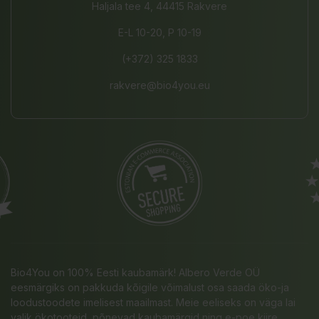
Haljala tee 4, 44415 Rakvere
E-L 10-20, P 10-19
(+372) 325 1833
rakvere@bio4you.eu
Bio4You on 100% Eesti kaubamärk! Albero Verde OÜ
eesmärgiks on pakkuda kõigile võimalust osa saada öko-ja
loodustoodete imelisest maailmast. Meie eeliseks on väga lai
valik ökotooteid, põnevad kaubamärgid ning e-poe kiire