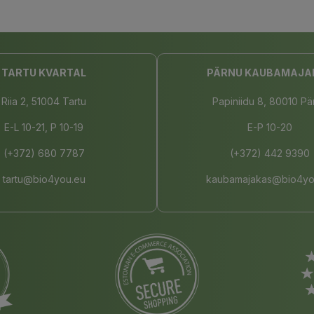
TARTU KVARTAL
PÄRNU KAUBAMAJA
Riia 2, 51004 Tartu
Papiniidu 8, 80010 Pä
E-L 10-21, P 10-19
E-P 10-20
(+372) 680 7787
(+372) 442 9390
tartu@bio4you.eu
kaubamajakas@bio4yo