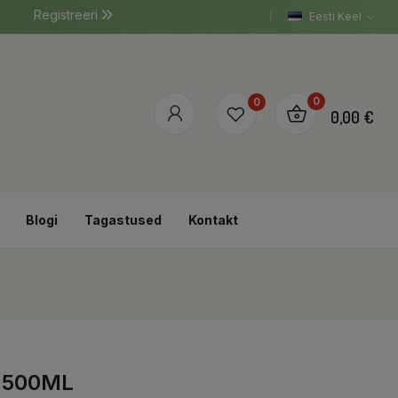
Registreeri
Eesti Keel
0
0
0,00 €
Blogi
Tagastused
Kontakt
 500ML