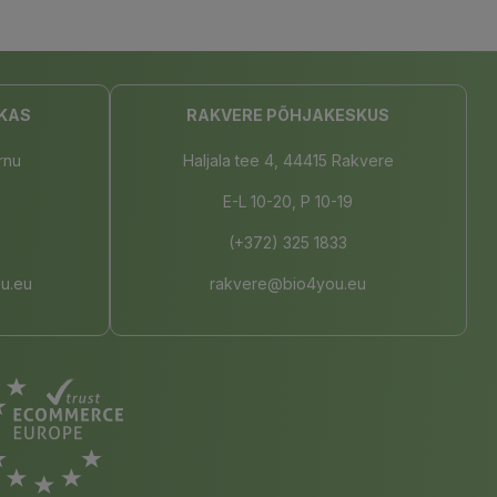
KAS
RAKVERE PÕHJAKESKUS
rnu
Haljala tee 4, 44415 Rakvere
E-L 10-20, P 10-19
(+372) 325 1833
u.eu
rakvere@bio4you.eu