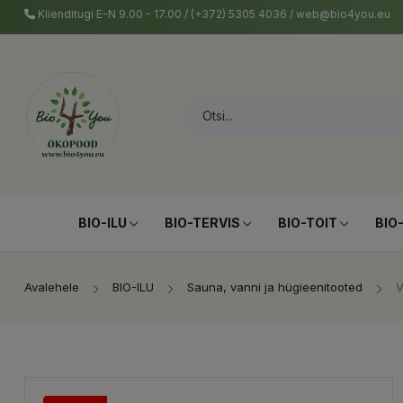
Klienditugi E-N 9.00 - 17.00 / (+372) 5305 4036 / web@bio4you.eu
BIO-ILU
BIO-TERVIS
BIO-TOIT
BIO
Avalehele
BIO-ILU
Sauna, vanni ja hügieenitooted
V