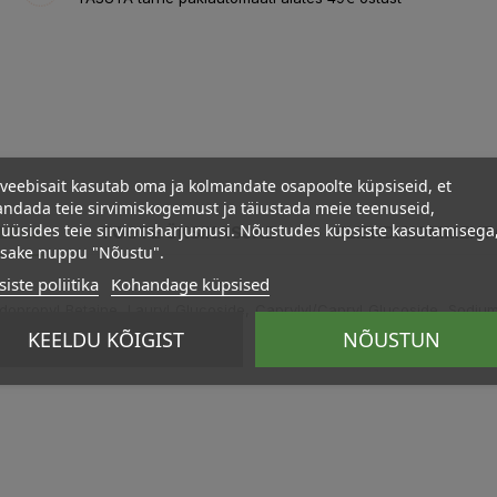
veebisait kasutab oma ja kolmandate osapoolte küpsiseid, et
ndada teie sirvimiskogemust ja täiustada meie teenuseid,
üüsides teie sirvimisharjumusi. Nõustudes küpsiste kasutamisega
ELDUS
TOOTE ÜKSIKASJAD
KLIENDI KOMMENT
psake nuppu "Nõustu".
iste poliitika
Kohandage küpsised
propyl Betaine, Lauryl Glucoside, Caprylyl/Capryl Glucoside, Sodium 
orbate, Limonene.
KEELDU KÕIGIST
NÕUSTUN