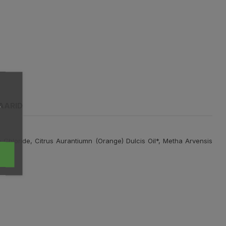
,
AARID
Chloride, Citrus Aurantiumn (Orange) Dulcis Oil*, Metha Arvensis