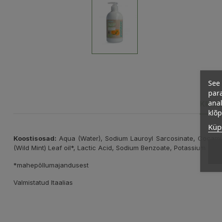
See 
para
anal
KIRJ
klõ
Küps
Koostisosad:
Aqua (Water), Sodium Lauroyl Sarcosinate, Cocamido
(Wild Mint) Leaf oil*, Lactic Acid, Sodium Benzoate, Potassium S
*mahepõllumajandusest
Valmistatud Itaalias