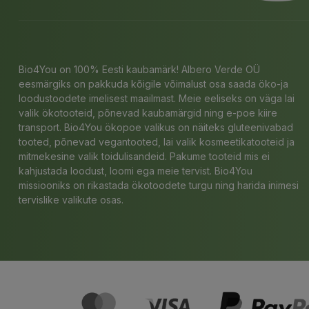
Bio4You on 100% Eesti kaubamärk! Albero Verde OÜ
eesmärgiks on pakkuda kõigile võimalust osa saada öko-ja
loodustoodete imelisest maailmast. Meie eeliseks on väga lai
valik ökotooteid, põnevad kaubamärgid ning e-poe kiire
transport. Bio4You ökopoe valikus on näiteks gluteenivabad
tooted, põnevad vegantooted, lai valik kosmeetikatooteid ja
mitmekesine valik toidulisandeid. Pakume tooteid mis ei
kahjustada loodust, loomi ega meie tervist. Bio4You
missiooniks on rikastada ökotoodete turgu ning harida inimesi
tervislike valikute osas.