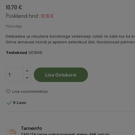
10,70 €
Püsikliendi hind :
10.16 €
Maksudega
Delikaatse ja niisutava koostisega vedelseep sobib nii käte kui ka k
lõhna annavad mündi ja apelsini eeterlikud õlid. Koostisosad pärin
Tootekood
GE1868
Lisa Ostukorvi
Lisa soovinimekirja

9 Laos
Tarneinfo
TASUTA tarne pakiautomaati alates 49€ ostust