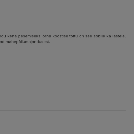
ogu keha pesemiseks. õrna koostise tõttu on see sobilik ka lastele,
evad mahepõllumajandusest.