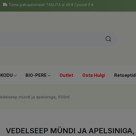
Tarne pakiautomaati TASUTA al 49 € / poodi 0 €
-KODU
BIO-PERE
Outlet
Osta Hulgi
Retseptid
edelseep mündi ja apelsiniga, 500ml
VEDELSEEP MÜNDI JA APELSINIGA,