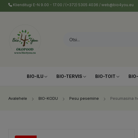
Klienditugi E-N 9.00 - 17.00 / (+372) 5305 4036 / web@bio4you.eu
BIO-ILU
BIO-TERVIS
BIO-TOIT
BIO
Avalehele
BIO-KODU
Pesu pesemine
Pesumasina h