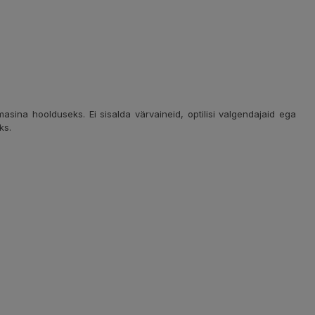
asina hoolduseks. Ei sisalda värvaineid, optilisi valgendajaid ega
ks.