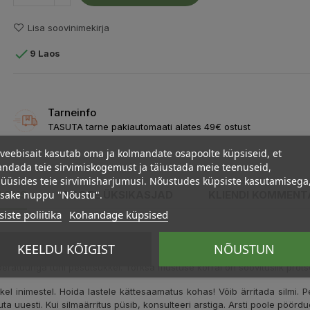
Lisa soovinimekirja

9 Laos
Tarneinfo
TASUTA tarne pakiautomaati alates 49€ ostust
veebisait kasutab oma ja kolmandate osapoolte küpsiseid, et
ndada teie sirvimiskogemust ja täiustada meie teenuseid,
üüsides teie sirvimisharjumusi. Nõustudes küpsiste kasutamisega
psake nuppu "Nõustu".
ELDUS
TOOTE ÜKSIKASJAD
KLIENDI KOMMENT
iste poliitika
Kohandage küpsised
aained.
KEELDU KÕIGIST
NÕUSTUN
eratuuriga tühi pesutsükkel. Tõrksa mustuse korral on soovituslik prots
ikel inimestel. Hoida lastele kättesaamatus kohas! Võib ärritada silmi. 
a uuesti. Kui silmaärritus püsib, konsulteeri arstiga. Arsti poole pöörd