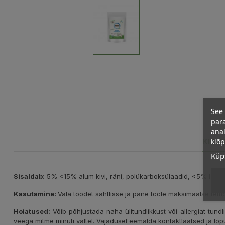
See 
para
anal
klõ
KIRJ
Küps
Sisaldab:
5% <15% alum kivi, räni, polükarboksülaadid, <5% lõhn
Kasutamine:
Vala toodet sahtlisse ja pane tööle maksimaalse temp
Hoiatused:
Võib põhjustada naha ülitundlikkust või allergiat tundl
veega mitme minuti vältel. Vajadusel eemalda kontaktläätsed ja loput