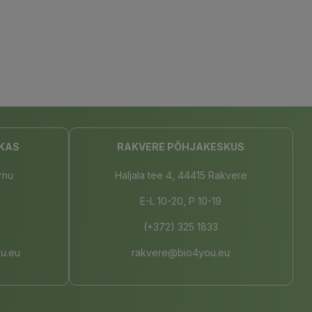
KAS
RAKVERE PÕHJAKESKUS
rnu
Haljala tee 4, 44415 Rakvere
E-L 10-20, P 10-19
(+372) 325 1833
u.eu
rakvere@bio4you.eu