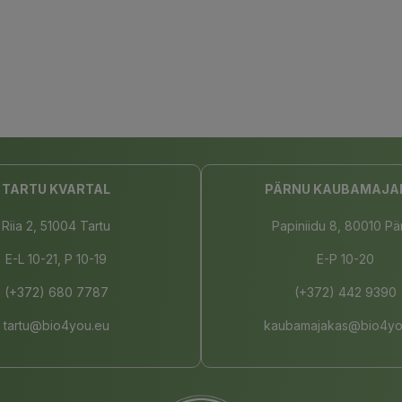
TARTU KVARTAL
PÄRNU KAUBAMAJA
Riia 2, 51004 Tartu
Papiniidu 8, 80010 Pä
E-L 10-21, P 10-19
E-P 10-20
(+372) 680 7787
(+372) 442 9390
tartu@bio4you.eu
kaubamajakas@bio4yo