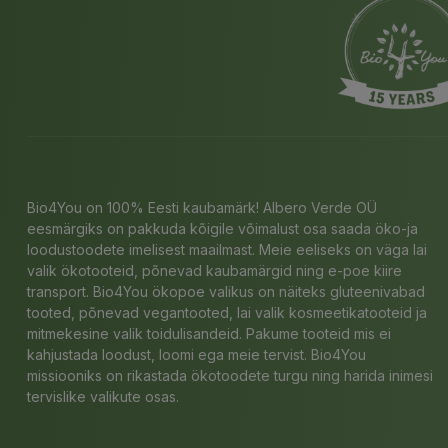
Bio4You on 100% Eesti kaubamärk! Albero Verde OÜ
eesmärgiks on pakkuda kõigile võimalust osa saada öko-ja
loodustoodete imelisest maailmast. Meie eeliseks on väga lai
valik ökotooteid, põnevad kaubamärgid ning e-poe kiire
transport. Bio4You ökopoe valikus on näiteks gluteenivabad
tooted, põnevad vegantooted, lai valik kosmeetikatooteid ja
mitmekesine valik toidulisandeid. Pakume tooteid mis ei
kahjustada loodust, loomi ega meie tervist. Bio4You
missiooniks on rikastada ökotoodete turgu ning harida inimesi
tervislike valikute osas.