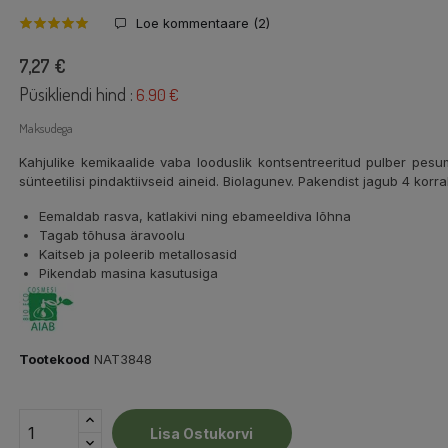
Loe kommentaare (
2
)
7,27 €
Püsikliendi hind :
6.90 €
Maksudega
Kahjulike kemikaalide vaba looduslik kontsentreeritud pulber pesum
sünteetilisi pindaktiivseid aineid. Biolagunev. Pakendist jagub 4 korra
Eemaldab rasva, katlakivi ning ebameeldiva lõhna
Tagab tõhusa äravoolu
Kaitseb ja poleerib metallosasid
Pikendab masina kasutusiga
Tootekood
NAT3848
Lisa Ostukorvi