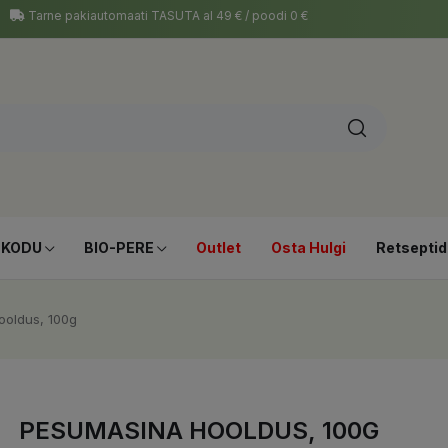
Tarne pakiautomaati TASUTA al 49 € / poodi 0 €
-KODU
BIO-PERE
Outlet
Osta Hulgi
Retseptid
ooldus, 100g
PESUMASINA HOOLDUS, 100G