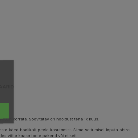
,
AARID
eduuri korrata. Soovitatav on hooldust teha 1x kuus.
Pesta käed hoolikalt peale kasutamist. Silma sattumisel loputa ohtra
udes võtta kaasa toote pakend või etikett.