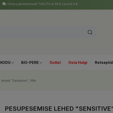
Tarne pakiautomaati TASUTA al 49 € / poodi 0 €
-KODU
BIO-PERE
Outlet
Osta Hulgi
Retseptid
lehed "Sensitive", 16tk
PESUPESEMISE LEHED "SENSITIVE"