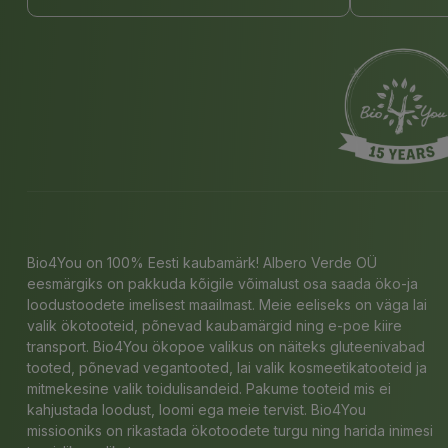
Bio4You on 100% Eesti kaubamärk! Albero Verde OÜ
eesmärgiks on pakkuda kõigile võimalust osa saada öko-ja
loodustoodete imelisest maailmast. Meie eeliseks on väga lai
valik ökotooteid, põnevad kaubamärgid ning e-poe kiire
transport. Bio4You ökopoe valikus on näiteks gluteenivabad
tooted, põnevad vegantooted, lai valik kosmeetikatooteid ja
mitmekesine valik toidulisandeid. Pakume tooteid mis ei
kahjustada loodust, loomi ega meie tervist. Bio4You
missiooniks on rikastada ökotoodete turgu ning harida inimesi