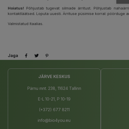
Hoiatus!
Põhjustab tugevat silmade ärritust. Põhjustab nahaär
kontaktläätsed. Loputa uuesti. Ärrituse püsimise korral: pöörduge ar
Valmistatud Itaalias.
Jaga
JÄRVE KESKUS
Pärnu mnt. 238, 11624 Tallinn
E-L 10-21, P 10-19
(+372) 677 8211
info@bio4you.eu