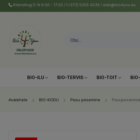
Klienditugi E-N 9.00 - 17.00 / (+372) 5305 4036 / web@bio4you.eu
BIO-ILU
BIO-TERVIS
BIO-TOIT
BIO
Avalehele
BIO-KODU
Pesu pesemine
Pesupesemise 