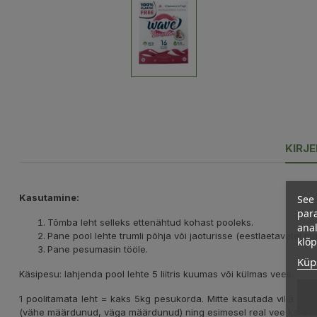
KIRJ
See 
Kasutamine:
para
Tõmba leht selleks ettenähtud kohast pooleks.
anal
Pane pool lehte trumli põhja või jaoturisse (eestlaetavatel mas
klõ
Pane pesumasin tööle.
Küps
Käsipesu: lahjenda pool lehte 5 liitris kuumas või külmas vees.
1 poolitamata leht = kaks 5kg pesukorda. Mitte kasutada villa pe
(vähe määrdunud, väga määrdunud) ning esimesel real vee karedus