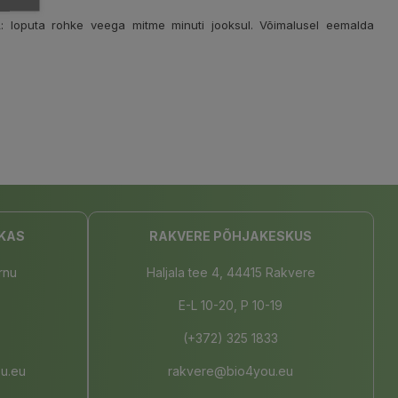
: loputa rohke veega mitme minuti jooksul. Võimalusel eemalda
KAS
RAKVERE PÕHJAKESKUS
rnu
Haljala tee 4, 44415 Rakvere
E-L 10-20, P 10-19
(+372) 325 1833
u.eu
rakvere@bio4you.eu