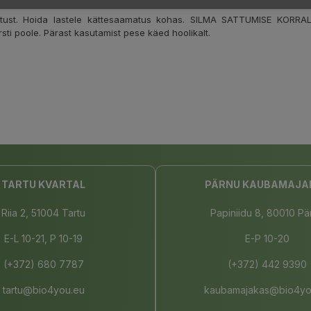
ritust. Hoida lastele kättesaamatus kohas. SILMA SATTUMISE KORRAL
sti poole. Pärast kasutamist pese käed hoolikalt.
TARTU KVARTAL
PÄRNU KAUBAMAJA
Riia 2, 51004 Tartu
Papiniidu 8, 80010 Pä
E-L 10-21, P 10-19
E-P 10-20
(+372) 680 7787
(+372) 442 9390
tartu@bio4you.eu
kaubamajakas@bio4yo