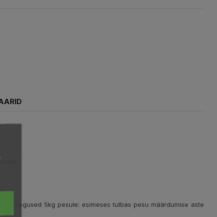
AARID
,
 peale.
tuslikud kogused 5kg pesule: esimeses tulbas pesu määrdumise aste