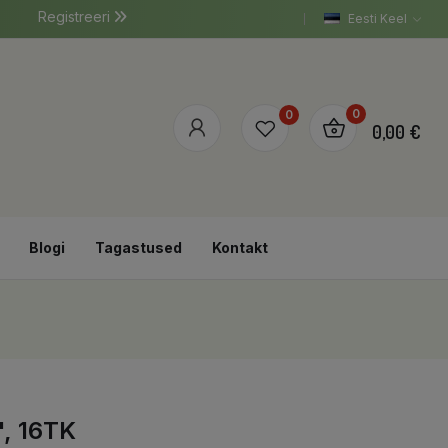
Registreeri
Eesti Keel
0
0
0,00 €
Blogi
Tagastused
Kontakt
, 16TK