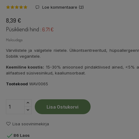
Loe kommentaare (
2
)
8,39 €
Püsikliendi hind :
6.71 €
Maksudega
Värvilistele ja valgetele riietele. Ülikontsentreeritud, hüpoallerge
Sobilik veganitele.
Keemiline koostis:
15-30% anioonsed pindaktiivsed ained, <5% amf
alifaatsed süsivesinikud, kaaliumsorbaat.
Tootekood
WAV0065
Lisa Ostukorvi
Lisa soovinimekirja

86 Laos