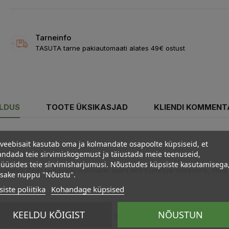
Tarneinfo
TASUTA tarne pakiautomaati alates 49€ ostust
ELDUS
TOOTE ÜKSIKASJAD
KLIENDI KOMMENT
veebisait kasutab oma ja kolmandate osapoolte küpsiseid, et
ndada teie sirvimiskogemust ja täiustada meie teenuseid,
üüsides teie sirvimisharjumusi. Nõustudes küpsiste kasutamisega
inatel). Pealt laetavatel masinatel aseta leht trumlisse viimasena, riiete
psake nuppu "Nõustu".
iste poliitika
Kohandage küpsised
KEELDU KÕIGIST
NÕUSTUN
semiseks. Vastavalt pakendil olevale tabelile, kuhu on märgitud soovi
e aste (keskmine, kare).