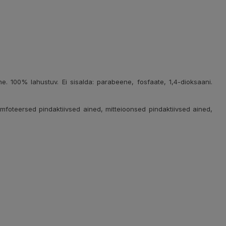
enne. 100% lahustuv. Ei sisalda: parabeene, fosfaate, 1,4-dioksaani.
oteersed pindaktiivsed ained, mitteioonsed pindaktiivsed ained,