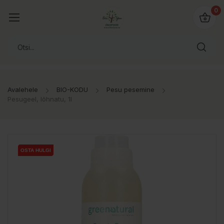
0
Avalehele
BIO-KODU
Pesu pesemine
Pesugeel, lõhnatu, 1l
OSTA HULGI
OSTA HULGI
OSTA HULGI