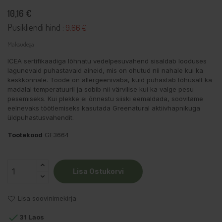
10,16 €
Püsikliendi hind :
9.66 €
Maksudega
ICEA sertifikaadiga lõhnatu vedelpesuvahend sisaldab looduses
lagunevaid puhastavaid aineid, mis on ohutud nii nahale kui ka
keskkonnale. Toode on allergeenivaba, kuid puhastab tõhusalt ka
madalal temperatuuril ja sobib nii värvilise kui ka valge pesu
pesemiseks. Kui plekke ei õnnestu siiski eemaldada, soovitame
eelnevaks töötlemiseks kasutada Greenatural aktiivhapnikuga
üldpuhastusvahendit.
Tootekood
GE3664
Lisa Ostukorvi
Lisa soovinimekirja

31 Laos