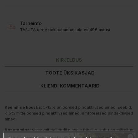
Tarneinfo
TASUTA tarne pakiautomaati alates 49€ ostust
KIRJELDUS
TOOTE ÜKSIKASJAD
KLIENDI KOMMENTAARID
Keemiline koostis:
5-15% anioonsed pindaktiivsed ained, seebid,
< 5% mitteioonsed pindaktiivsed ained, amfoteersed pindaktiivsed
ained.
Kasutamine:
vastavalt pakendil olevale tabelile, kuhu on märgitud
soovituslikud kogused 4,5kg pesule: esimeses tulbas on vee