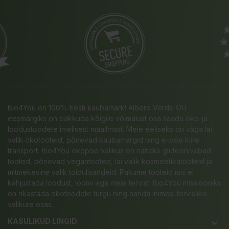
Bio4You on 100% Eesti kaubamärk! Albero Verde OÜ
eesmärgiks on pakkuda kõigile võimalust osa saada öko-ja
loodustoodete imelisest maailmast. Meie eeliseks on väga lai
valik ökotooteid, põnevad kaubamärgid ning e-poe kiire
transport. Bio4You ökopoe valikus on näiteks gluteenivabad
tooted, põnevad vegantooted, lai valik kosmeetikatooteid ja
mitmekesine valik toidulisandeid. Pakume tooteid mis ei
kahjustada loodust, loomi ega meie tervist. Bio4You missiooniks
on rikastada ökotoodete turgu ning harida inimesi tervislike
valikute osas.
KASULIKUD LINGID
keyboard_arrow_down