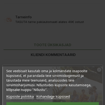
Tarneinfo
TASUTA tarne pakiautomaati alates 49€ ostust
TOOTE ÜKSIKASJAD
KLIENDI KOMMENTAARID
See veebisait kasutab oma ja kolmandate osapoolte
Ära veel lahku!
küpsiseid, et parandada teie sirvimiskogemust ja
täiustada meie teenuseid, analüüsides teie
Liitu uudiskirjaga ja
sirvimisharjumusi. Nõustudes küpsiste kasutamisega,
naudi järgmist ostu 10%
klõpsake nuppu "Nõustu".
soodsamalt!
Küpsiste poliitika
Kohandage küpsised
Sind ootavad spetsiaalsed allahindlused,
eksklusiivsed kampaaniad ja kingitused!
Registreeru e-maili aadressiga ja saad
sooduskoodi!