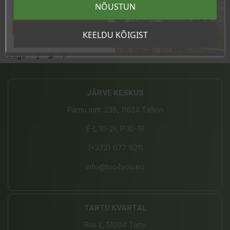
NÕUSTUN
Laos
6 Toodet
Tahan sooduskoodi!
KEELDU KÕIGIST
Jaga
JÄRVE KESKUS
Pärnu mnt. 238, 11624 Tallinn
E-L 10-21, P 10-19
(+372) 677 8211
info@bio4you.eu
TARTU KVARTAL
Riia 2, 51004 Tartu