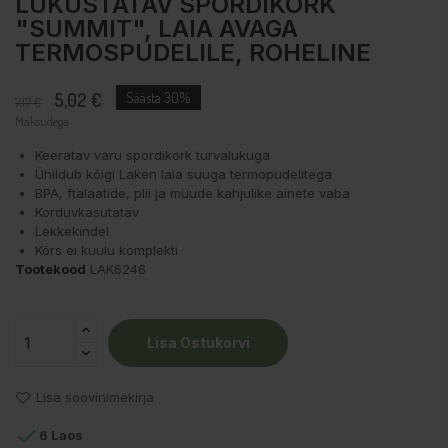
LUKUSTATAV SPORDIKORK
"SUMMIT", LAIA AVAGA
TERMOSPUDELILE, ROHELINE
5,02 €
Säästa 30%
7,17 €
Maksudega
Keeratav varu spordikork turvalukuga
Ühildub kõigi Laken laia suuga termopudelitega
BPA, ftalaatide, plii ja muude kahjulike ainete vaba
Korduvkasutatav
Lekkekindel
Kõrs ei kuulu komplekti
Tootekood
LAK6246
Lisa Ostukorvi
Lisa soovinimekirja

6 Laos