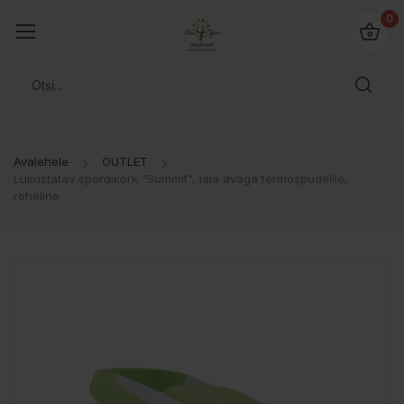
0
Avalehele
OUTLET
Lukustatav spordikork "Summit", laia avaga termospudelile,
roheline