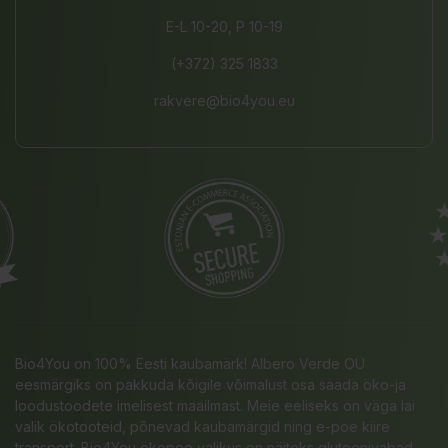
E-L 10-20, P 10-19
(+372) 325 1833
rakvere@bio4you.eu
Bio4You on 100% Eesti kaubamärk! Albero Verde OÜ
eesmärgiks on pakkuda kõigile võimalust osa saada öko-ja
loodustoodete imelisest maailmast. Meie eeliseks on väga lai
valik ökotooteid, põnevad kaubamärgid ning e-poe kiire
transport. Bio4You ökopoe valikus on näiteks gluteenivabad