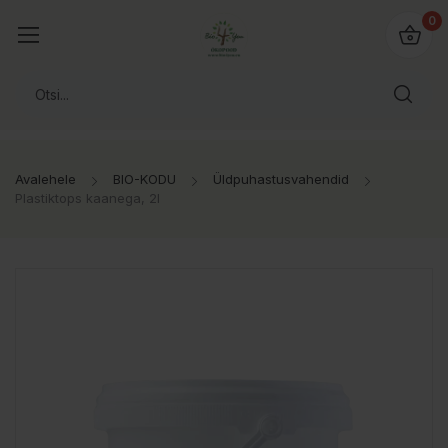
0
Avalehele
BIO-KODU
Üldpuhastusvahendid
Plastiktops kaanega, 2l