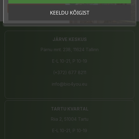
Tahan sooduskoodi!
KEELDU KÕIGIST
Jaga
JÄRVE KESKUS
Pärnu mnt. 238, 11624 Tallinn
E-L 10-21, P 10-19
(+372) 677 8211
info@bio4you.eu
TARTU KVARTAL
Riia 2, 51004 Tartu
E-L 10-21, P 10-19