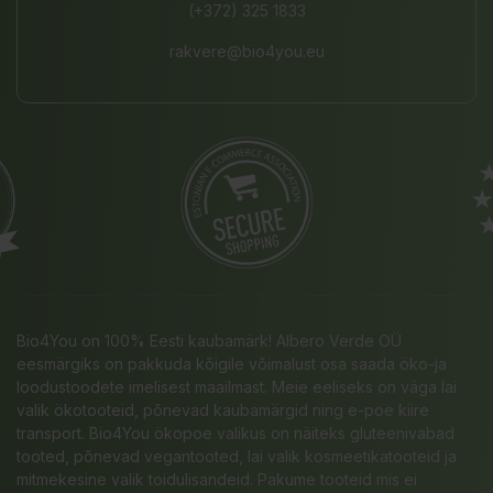
(+372) 325 1833
rakvere@bio4you.eu
Bio4You on 100% Eesti kaubamärk! Albero Verde OÜ
eesmärgiks on pakkuda kõigile võimalust osa saada öko-ja
loodustoodete imelisest maailmast. Meie eeliseks on väga lai
valik ökotooteid, põnevad kaubamärgid ning e-poe kiire
transport. Bio4You ökopoe valikus on näiteks gluteenivabad
tooted, põnevad vegantooted, lai valik kosmeetikatooteid ja
mitmekesine valik toidulisandeid. Pakume tooteid mis ei