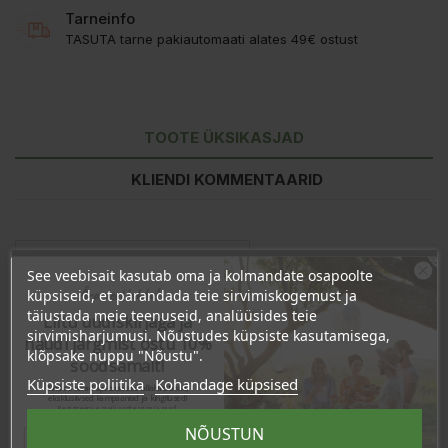
Tarneinfo
TASUTA tarne pakiautomaati alates 49€ ostust
TOOTE ÜKSIKASJAD
KLIENDI KOMMENTAARID
See veebisait kasutab oma ja kolmandate osapoolte
Ära veel lahku!
küpsiseid, et parandada teie sirvimiskogemust ja
täiustada meie teenuseid, analüüsides teie
Liitu uudiskirjaga ja
sirvimisharjumusi. Nõustudes küpsiste kasutamisega,
naudi järgmist ostu 10%
klõpsake nuppu "Nõustu".
soodsamalt!
Küpsiste poliitika
Kohandage küpsised
Sind ootavad spetsiaalsed allahindlused,
eksklusiivsed kampaaniad ja kingitused!
Registreeru e-maili aadressiga ja saad
sooduskoodi!
Laos
22 Toodet
NÕUSTUN