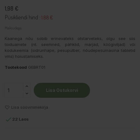
1,98 €
Püsikliendi hind :
1.88 €
Maksudega
Kaanega nõu sobib erinevateks otstarveteks, olgu see siis
toiduainete (nt. seemned, pähklid, marjad, köögiviljad) või
kodukeemia (sidrunhape, pesupulber, nõudepesumasina tabletid
vms) hoiustamiseks.
Tootekood
GEBRT01
Lisa Ostukorvi
Lisa soovinimekirja

22 Laos