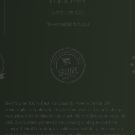
E-L 10-20, P 10-19
(+372) 325 1833
rakvere@bio4you.eu
Bio4You on 100% Eesti kaubamärk! Albero Verde OÜ
eesmärgiks on pakkuda kõigile võimalust osa saada öko-ja
loodustoodete imelisest maailmast. Meie eeliseks on väga lai
valik ökotooteid, põnevad kaubamärgid ning e-poe kiire
transport. Bio4You ökopoe valikus on näiteks gluteenivabad
tooted, põnevad vegantooted, lai valik kosmeetikatooteid ja