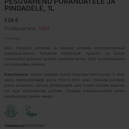
PESUVAHEND PÕRANDATELE JA
PINDADELE, 1L
8,08 €
Püsikliendi hind :
7.68 €
Maksudega
Ekos Pierpaoli põranda ja kõvade pindade kontsentreeritud
puhastusvahend. Puhastab efektiivselt. Apelsini- ja mündi
essentsõlid annavad tootele meeldiva lõhna. 99% koostisosadest
on looduslikku päritolu.
Kasutamine:
suurte pindade puhul lahjenda 45ml toodet 5 liitris
vees, marmorpindade puhul 15ml 5 liitris vees. Väikeste pindade
puhul (valamud, vannid, pliidiplaadid) vala toodet niiskele käsnale
või otse töödeldavale pinnale. Toiduga kokkupuutuvaid pindu
loputa pärast puhta veega.
Tootekood
EKOS5683