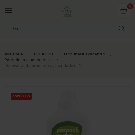
0
Avalehele
BIO-KODU
Üldpuhastusvahendid
Põranda ja pindade pesu
Pesuvahend põrandatele ja pindadele, 1l
OSTA HULGI
OSTA HULGI
OSTA HULGI