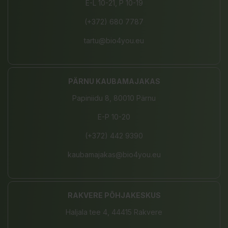
E-L 10-21, P 10-19
(+372) 680 7787
tartu@bio4you.eu
PÄRNU KAUBAMAJAKAS
Papiniidu 8, 80010 Pärnu
E-P 10-20
(+372) 442 9390
kaubamajakas@bio4you.eu
RAKVERE PÕHJAKESKUS
Haljala tee 4, 44415 Rakvere