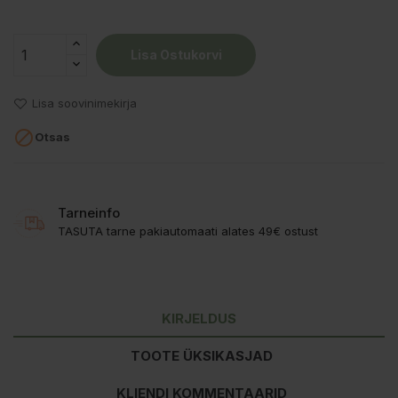
Lisa Ostukorvi
Lisa soovinimekirja

Otsas
Tarneinfo
TASUTA tarne pakiautomaati alates 49€ ostust
KIRJELDUS
TOOTE ÜKSIKASJAD
KLIENDI KOMMENTAARID