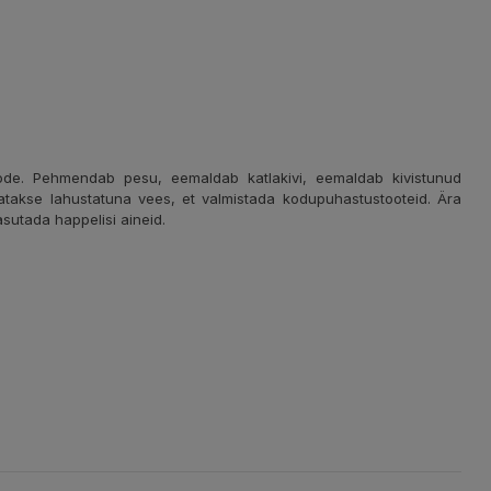
toode. Pehmendab pesu, eemaldab katlakivi, eemaldab kivistunud
atakse lahustatuna vees, et valmistada kodupuhastustooteid. Ära
kasutada happelisi aineid.