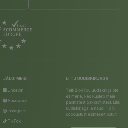
JÄLGI MEID
LIITU UUDISKIRJAGA
LinkedIn
Telli Bio4You uudiskiri ja ole
esimene, kes kuuleb meie
Facebook
parimatest pakkumistest. Liitu
uudiskirjaga ja naudi -10%
Instagram
soodustust esimeselt ostult.
TikTok