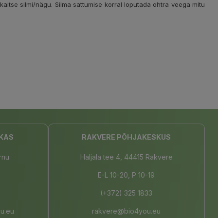
 kaitse silmi/nägu. Silma sattumise korral loputada ohtra veega mitu
KAS
RAKVERE PÕHJAKESKUS
rnu
Haljala tee 4, 44415 Rakvere
E-L 10-20, P 10-19
(+372) 325 1833
u.eu
rakvere@bio4you.eu