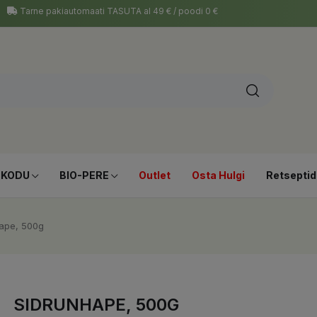
Tarne pakiautomaati TASUTA al 49 € / poodi 0 €
-KODU
BIO-PERE
Outlet
Osta Hulgi
Retseptid
ape, 500g
SIDRUNHAPE, 500G