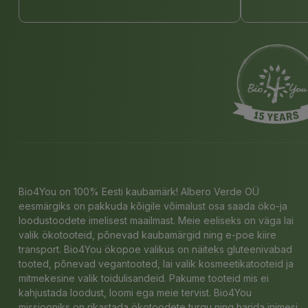
Bio4You on 100% Eesti kaubamärk! Albero Verde OÜ
eesmärgiks on pakkuda kõigile võimalust osa saada öko-ja
loodustoodete imelisest maailmast. Meie eeliseks on väga lai
valik ökotooteid, põnevad kaubamärgid ning e-poe kiire
transport. Bio4You ökopoe valikus on näiteks gluteenivabad
tooted, põnevad vegantooted, lai valik kosmeetikatooteid ja
mitmekesine valik toidulisandeid. Pakume tooteid mis ei
kahjustada loodust, loomi ega meie tervist. Bio4You
missiooniks on rikastada ökotoodete turgu ning harida inimesi