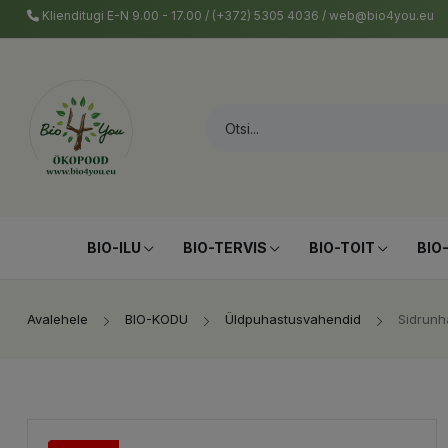
Klienditugi E-N 9.00 - 17.00 / (+372) 5305 4036 / web@bio4you.eu
BIO-ILU
BIO-TERVIS
BIO-TOIT
BIO
Avalehele
BIO-KODU
Üldpuhastusvahendid
Sidrunh