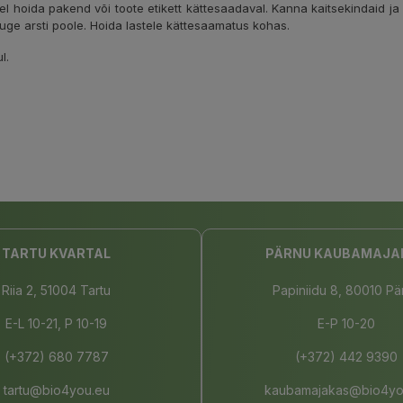
el hoida pakend või toote etikett kättesaadaval. Kanna kaitsekindaid ja
rduge arsti poole. Hoida lastele kättesaamatus kohas.
l.
TARTU KVARTAL
PÄRNU KAUBAMAJA
Riia 2, 51004 Tartu
Papiniidu 8, 80010 Pä
E-L 10-21, P 10-19
E-P 10-20
(+372) 680 7787
(+372) 442 9390
tartu@bio4you.eu
kaubamajakas@bio4yo