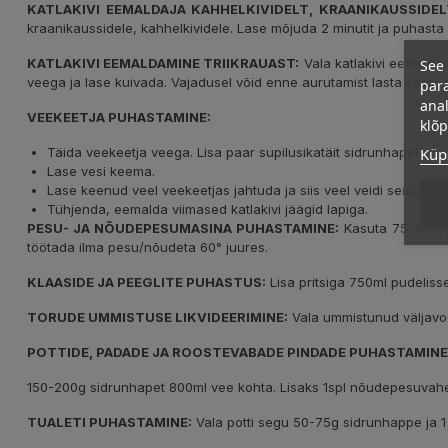
KATLAKIVI EEMALDAJA KAHHELKIVIDELT, KRAANIKAUSSIDEL
kraanikaussidele, kahhelkividele. Lase mõjuda 2 minutit ja puhasta 
See 
KATLAKIVI EEMALDAMINE TRIIKRAUAST:
Vala katlakivi eemaldami
veega ja lase kuivada. Vajadusel võid enne aurutamist lasta segul
para
anal
VEEKEETJA PUHASTAMINE:
klõ
Küps
Täida veekeetja veega. Lisa paar supilusikatäit sidrunhapet.
Lase vesi keema.
Lase keenud veel veekeetjas jahtuda ja siis veel veidi seista.
Tühjenda, eemalda viimased katlakivi jäägid lapiga.
PESU- JA NÕUDEPESUMASINA PUHASTAMINE:
Kasuta 75-100g g
töötada ilma pesu/nõudeta 60° juures.
KLAASIDE JA PEEGLITE PUHASTUS:
Lisa pritsiga 750ml pudeliss
TORUDE UMMISTUSE LIKVIDEERIMINE:
Vala ummistunud väljavoo
POTTIDE, PADADE JA ROOSTEVABADE PINDADE PUHASTAMINE
150-200g sidrunhapet 800ml vee kohta. Lisaks 1spl nõudepesuvahend
TUALETI PUHASTAMINE:
Vala potti segu 50-75g sidrunhappe ja 1 