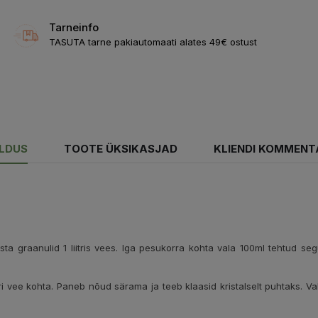
Tarneinfo
TASUTA tarne pakiautomaati alates 49€ ostust
ELDUS
TOOTE ÜKSIKASJAD
KLIENDI KOMMENT
usta graanulid 1 liitris vees. Iga pesukorra kohta vala 100ml tehtud s
tri vee kohta. Paneb nõud särama ja teeb klaasid kristalselt puhtaks. 