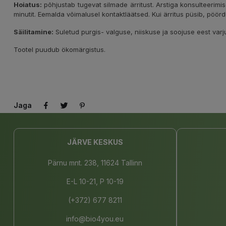
Hoiatus:
põhjustab tugevat silmade ärritust. Arstiga konsulteerimis
minutit. Eemalda võimalusel kontaktläätsed. Kui ärritus püsib, pöö
Säilitamine:
Suletud purgis- valguse, niiskuse ja soojuse eest varju
Tootel puudub ökomärgistus.
Jaga
JÄRVE KESKUS
Pärnu mnt. 238, 11624 Tallinn
E-L 10-21, P 10-19
(+372) 677 8211
info@bio4you.eu