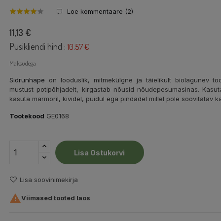
Loe kommentaare (
2
)
11,13 €
Püsikliendi hind :
10.57 €
Maksudega
Sidrunhape
on looduslik, mitmekülgne ja täielikult biolagunev 
mustust potipõhjadelt, kirgastab nõusid nõudepesumasinas. Kasut
kasuta marmoril, kividel, puidul ega pindadel millel pole soovitatav 
Tootekood
GE0168
Lisa Ostukorvi
Lisa soovinimekirja

Viimased tooted laos