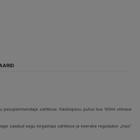
AARID
egu pesupehmendaja sahtlisse. Käsitsipesu puhul lisa 100ml viimase
Valage saadud segu kirgastaja sahtlisse ja keerake regulaator „max“