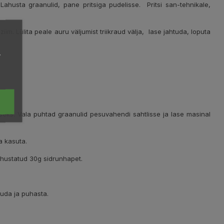
Lahusta graanulid, pane pritsiga pudelisse. Pritsi san-tehnikale,
im. Lülita peale auru väljumist triikraud välja, lase jahtuda, loputa
,
ks. Vala puhtad graanulid pesuvahendi sahtlisse ja lase masinal
a kasuta.
ahustatud 30g sidrunhapet.
õjuda ja puhasta.