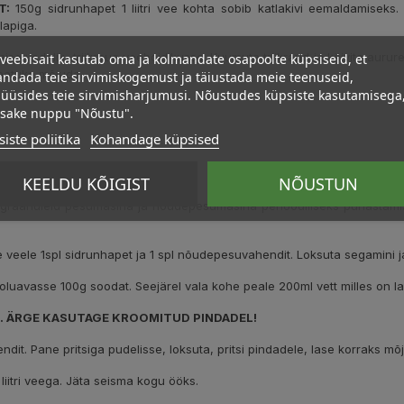
T:
150g sidrunhapet 1 liitri vee kohta sobib katlakivi eemaldamiseks. 
lapiga.
veebisait kasutab oma ja kolmandate osapoolte küpsiseid, et
se vedelik triikraua veehoidikusse. Kuumuta triikraud ja käivita aururezi
 natuke mõjuda.
ndada teie sirvimiskogemust ja täiustada meie teenuseid,
üüsides teie sirvimisharjumusi. Nõustudes küpsiste kasutamisega
psake nuppu "Nõustu".
iste poliitika
Kohandage küpsised
KEELDU KÕIGIST
NÕUSTUN
raanuleid pesumasina ja nõudepesumasina perioodiliseks puhastamise
e veele 1spl sidrunhapet ja 1 spl nõudepesuvahendit. Loksuta segamini j
luavasse 100g soodat. Seejärel vala kohe peale 200ml vett milles on l
. ÄRGE KASUTAGE KROOMITUD PINDADEL!
it. Pane pritsiga pudelisse, loksuta, pritsi pindadele, lase korraks m
liitri veega. Jäta seisma kogu ööks.