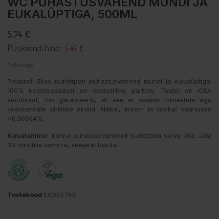
WC PUHASTUSVAHEND MÜNDI JA
EUKALÜPTIGA, 500ML
5,74 €
Püsikliendi hind :
5.46 €
Maksudega
Pierpaoli Ekos tualettpoti puhastusvahend mündi ja eukalüptiga.
100% koostisosadest on looduslikku päritolu. Tootel on ICEA
sertifikaat, mis garanteerib, et see ei sisalda inimestele ega
keskkonnale ohtlikke aineid. Nikkel, kroom ja koobal väärtused
<0.00004%.
Kasutamine:
kanna puhastusvahendit tualettpoti serva alla. Jäta
30 minutiks toimima, seejärel loputa.
Tootekood
EKOS5782