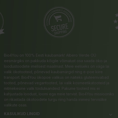
Bio4You on 100% Eesti kaubamärk! Albero Verde OÜ
eesmärgiks on pakkuda kõigile võimalust osa saada öko-ja
loodustoodete imelisest maailmast. Meie eeliseks on väga lai
valik ökotooteid, põnevad kaubamärgid ning e-poe kiire
transport. Bio4You ökopoe valikus on näiteks gluteenivabad
tooted, põnevad vegantooted, lai valik kosmeetikatooteid ja
mitmekesine valik toidulisandeid. Pakume tooteid mis ei
kahjustada loodust, loomi ega meie tervist. Bio4You missiooniks
on rikastada ökotoodete turgu ning harida inimesi tervislike
valikute osas.
KASULIKUD LINGID
keyboard_arrow_down