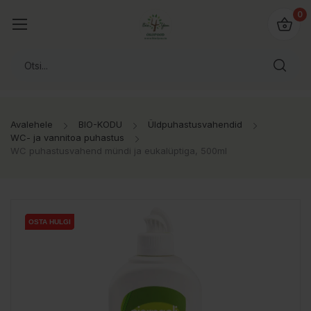
0
Avalehele
BIO-KODU
Üldpuhastusvahendid
WC- ja vannitoa puhastus
WC puhastusvahend mündi ja eukalüptiga, 500ml
OSTA HULGI
OSTA HULGI
OSTA HULGI