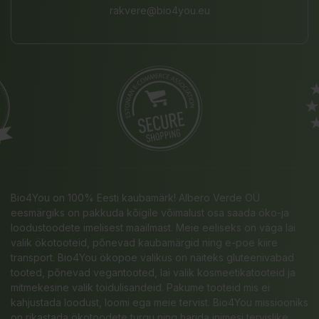
rakvere@bio4you.eu
Bio4You on 100% Eesti kaubamärk! Albero Verde OÜ
eesmärgiks on pakkuda kõigile võimalust osa saada öko-ja
loodustoodete imelisest maailmast. Meie eeliseks on väga lai
valik ökotooteid, põnevad kaubamärgid ning e-poe kiire
transport. Bio4You ökopoe valikus on näiteks gluteenivabad
tooted, põnevad vegantooted, lai valik kosmeetikatooteid ja
mitmekesine valik toidulisandeid. Pakume tooteid mis ei
kahjustada loodust, loomi ega meie tervist. Bio4You missiooniks
on rikastada ökotoodete turgu ning harida inimesi tervislike