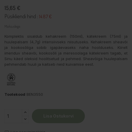
15,65 €
Püsikliendi hind :
14.87 €
Maksudega
Komplektis sisaldub kehakreem (150ml), kätekreem (75ml) ja
huulepalsam (4,7g) intensiivseks niisutuseks. Kehakreem sheavõi
ja kookosõliga sobib igapäevaseks naha hoolduseks. Kiirelt
imenduv sheavõi, kookosõli ja meresoolaga kätekreem tagab, et
Sinu käed oleksid hoolitsetud ja pehmed. Sheavõiga huulepalsam
pehmendab huuli ja kaitseb neid kuivamise eest.
Tootekood
BEN3550
Lisa Ostukorvi