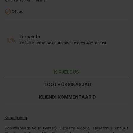
Lisa soovinimekirja

Otsas
Tarneinfo
TASUTA tarne pakiautomaati alates 49€ ostust
KIRJELDUS
TOOTE ÜKSIKASJAD
KLIENDI KOMMENTAARID
Kehakreem
Koostisosad:
Aqua (Water), Cetearyl Alcohol, Helianthus Annuus