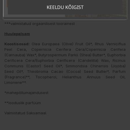
*mahepõllumajandusest
Tahan sooduskoodi!
KEELDU KÕIGIST
**looduslik parfüüm
***valmistatud orgaanilisest toorainest
Huulepalsam
Koostisosad
:
Olea Europaea (Olive) Fruit Oil*, Rhus Verniciflua
Peel Cera, Copernicia Cerifera Cera/Copernicia Cerifera
(Carnauba) Wax*, Butyrospermum Parkii (Shea) Butter*, Euphorbia
Cerificera Cera/Euphorbia Cerificera (Candelilla) Wax, Ricinus
Communis (Castor) Seed Oil*, Simmondsia Chinensis (Jojoba)
Seed Oil*, Theobroma Cacao (Cocoa) Seed Butter*, Parfum
(Fragrance)**, Tocopherol, Helianthus Annuus Seed Oil,
Limonene**.
*mahepõllumajandusest
**looduslik parfüüm
Valmistatud Saksamaal.