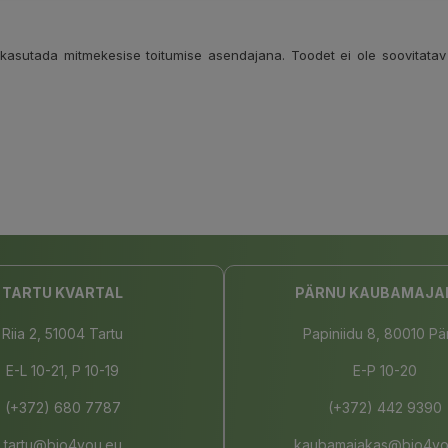
 kasutada mitmekesise toitumise asendajana. Toodet ei ole soovitatav
TARTU KVARTAL
PÄRNU KAUBAMAJA
Riia 2, 51004 Tartu
Papiniidu 8, 80010 Pä
E-L 10-21, P 10-19
E-P 10-20
(+372) 680 7787
(+372) 442 9390
tartu@bio4you.eu
kaubamajakas@bio4yo