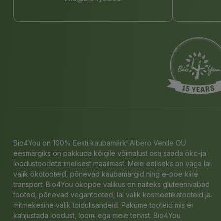
Bio4You on 100% Eesti kaubamärk! Albero Verde OÜ
eesmärgiks on pakkuda kõigile võimalust osa saada öko-ja
loodustoodete imelisest maailmast. Meie eeliseks on väga lai
valik ökotooteid, põnevad kaubamärgid ning e-poe kiire
transport. Bio4You ökopoe valikus on näiteks gluteenivabad
tooted, põnevad vegantooted, lai valik kosmeetikatooteid ja
mitmekesine valik toidulisandeid. Pakume tooteid mis ei
kahjustada loodust, loomi ega meie tervist. Bio4You