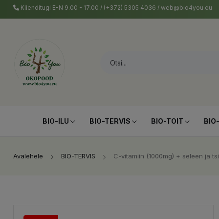
Klienditugi E-N 9.00 - 17.00 / (+372) 5305 4036 / web@bio4you.eu
BIO-ILU
BIO-TERVIS
BIO-TOIT
BIO
Avalehele
BIO-TERVIS
C-vitamiin (1000mg) + seleen ja tsi