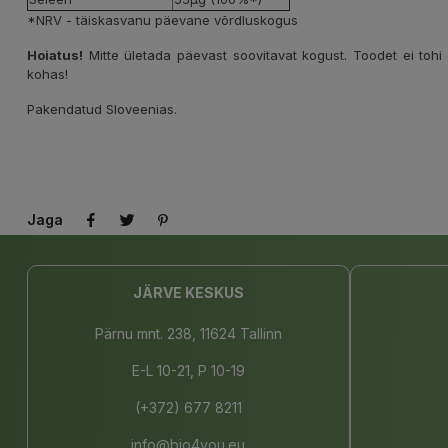
*NRV - täiskasvanu päevane võrdluskogus
Hoiatus!
Mitte ületada päevast soovitavat kogust. Toodet ei tohi
kohas!
Pakendatud Sloveenias.
Jaga
JÄRVE KESKUS
Pärnu mnt. 238, 11624 Tallinn
E-L 10-21, P 10-19
(+372) 677 8211
info@bio4you.eu