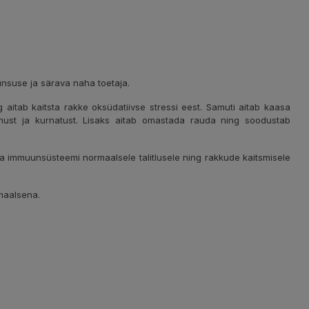
nsuse ja särava naha toetaja.
 aitab kaitsta rakke oksüdatiivse stressi eest. Samuti aitab kaasa
imust ja kurnatust. Lisaks aitab omastada rauda ning soodustab
 ja immuunsüsteemi normaalsele talitlusele ning rakkude kaitsmisele
rmaalsena.