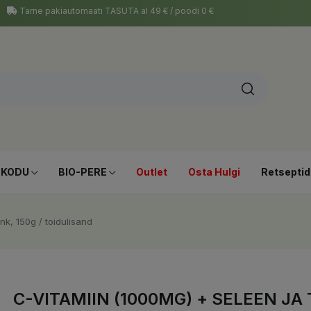
Tarne pakiautomaati TASUTA al 49 € / poodi 0 €
-KODU
BIO-PERE
Outlet
Osta Hulgi
Retseptid
nk, 150g / toidulisand
C-VITAMIIN (1000MG) + SELEEN JA 