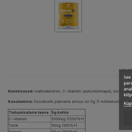
KIRJ
See 
para
anal
Koostisosad:
maltodekstriin, C-vitamiin (askorbiinhape), looduslik 
klõ
Kasutamine:
Soovituslik päevane annus on 5g (1 mõõtelusikas). S
Küps
Toitumisalane teave
5g kohta
C-vitamiin
1000mg (1250%*)
Tsink
10mg (100%*)
Seleen
55µg (100%*)