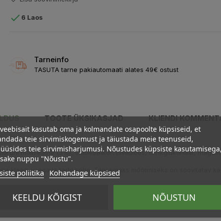

6 Laos
Tarneinfo
TASUTA tarne pakiautomaati alates 49€ ostust
ELDUS
TOOTE ÜKSIKASJAD
KLIENDI KOMMENT
veebisait kasutab oma ja kolmandate osapoolte küpsiseid, et
ndada teie sirvimiskogemust ja täiustada meie teenuseid,
üüsides teie sirvimisharjumusi. Nõustudes küpsiste kasutamisega
sidruni maitseaine (3%), stabilisaator: tselluloos, tsinkglükonaat, magust
psake nuppu "Nõustu".
ega klaasi veega ja tarbi kohe. Täpsemaks mõõtmiseks on soovitatav k
iste poliitika
Kohandage küpsised
KEELDU KÕIGIST
NÕUSTUN