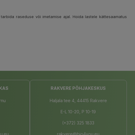
 tarbida raseduse või imetamise ajal. Hoida lastele kättesaamatus
KAS
RAKVERE PÕHJAKESKUS
rnu
Haljala tee 4, 44415 Rakvere
E-L 10-20, P 10-19
(+372) 325 1833
u.eu
rakvere@bio4you.eu