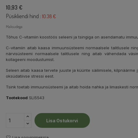
10,93 €
Püsikliendi hind :
10.38 €
Maksudega
Tõhus C-vitamiin koostöös seleeni ja tsingiga on asendamatu immuu
C-vitamiin aitab kaasa immuunsüsteemi normaalsele talitlusele ning
närvisüsteemi normaalsele talitlusele ning aitab vähendada väs
kollageeni moodustumist.
Seleen aitab kaasa tervete juuste ja küünte säilimisele, kilpnäärme
oksüdatiivse stressi eest.
Tsink toetab immuunsüsteemi ja aitab hoida nahka ja limaskesti no
Tootekood
SLI5543
Lisa Ostukorvi
Lisa soovinimekirja