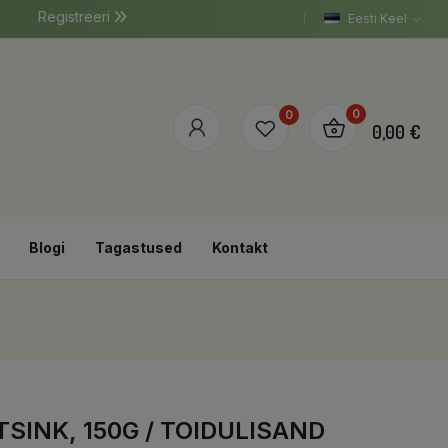
Registreeri
Eesti Keel
0
0
0,00 €
Blogi
Tagastused
Kontakt
TSINK, 150G / TOIDULISAND