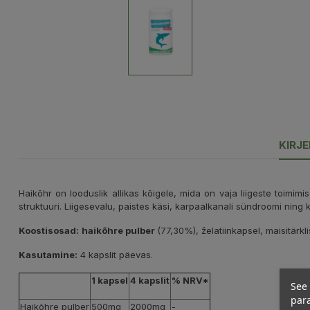
KIRJ
Haikõhr on looduslik allikas kõigele, mida on vaja liigeste toimimise
struktuuri. Liigesevalu, paistes käsi, karpaalkanali sündroomi nin
Koostisosad:
haikõhre pulber
(77,30%)
, želatiinkapsel, maisitärkl
Kasutamine:
4 kapslit päevas.
1 kapsel
4 kapslit
% NRV*
See 
para
Haikõhre pulber
500mg
2000mg
-