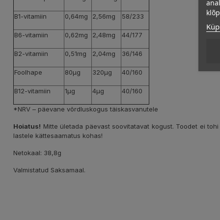
anal
klõ
B1-vitamiin
0,64mg
2,56mg
58/233
Küps
B6-vitamiin
0,62mg
2,48mg
44/177
B2-vitamiin
0,51mg
2,04mg
36/146
Foolhape
80µg
320µg
40/160
B12-vitamiin
1µg
4µg
40/160
*NRV – päevane võrdluskogus täiskasvanutele
Hoiatus!
Mitte ületada päevast soovitatavat kogust. Toodet ei tohi 
lastele kättesaamatus kohas!
Netokaal: 38,8g
Valmistatud Saksamaal.