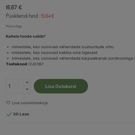
16,67 €
Püsikliendi hind :
15.84 €
Maksudega
Kellele toode sobib?
inimestele, kes soovivad vähendada luumurdude ohtu
inimestele, kes soovivad kaitsta oma liigeseid
inimestele, kes soovivad vähendada karpaalkanali sündroomiga
Tootekood
CU0387
Lisa Ostukorvi
Lisa soovinimekirja

30 Laos