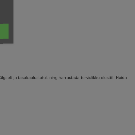
,
elt ja tasakaalustatult ning harrastada tervislikku elustiili. Hoida