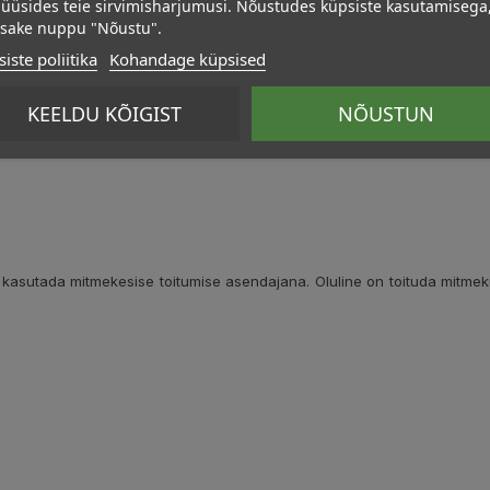
üüsides teie sirvimisharjumusi. Nõustudes küpsiste kasutamisega
psake nuppu "Nõustu".
iste poliitika
Kohandage küpsised
KEELDU KÕIGIST
NÕUSTUN
kasutada mitmekesise toitumise asendajana. Oluline on toituda mitmekülgs