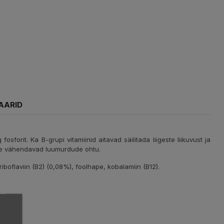
AARID
osforit. Ka B-grupi vitamiinid aitavad säilitada liigeste liikuvust ja
lhape vähendavad luumurdude ohtu.
 riboflaviin (B2) (0,08%), foolhape, kobalamiin (B12).