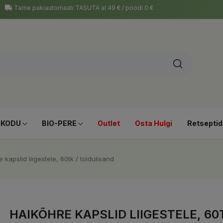
Tarne pakiautomaati TASUTA al 49 € / poodi 0 €
-KODU
BIO-PERE
Outlet
Osta Hulgi
Retseptid
 kapslid liigestele, 60tk / toidulisand
HAIKÕHRE KAPSLID LIIGESTELE, 60