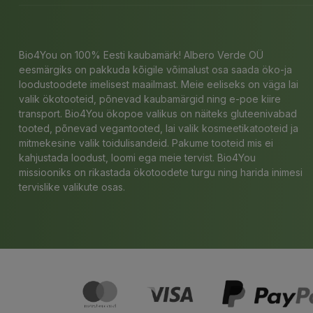
Bio4You on 100% Eesti kaubamärk! Albero Verde OÜ
eesmärgiks on pakkuda kõigile võimalust osa saada öko-ja
loodustoodete imelisest maailmast. Meie eeliseks on väga lai
valik ökotooteid, põnevad kaubamärgid ning e-poe kiire
transport. Bio4You ökopoe valikus on näiteks gluteenivabad
tooted, põnevad vegantooted, lai valik kosmeetikatooteid ja
mitmekesine valik toidulisandeid. Pakume tooteid mis ei
kahjustada loodust, loomi ega meie tervist. Bio4You
missiooniks on rikastada ökotoodete turgu ning harida inimesi
tervislike valikute osas.