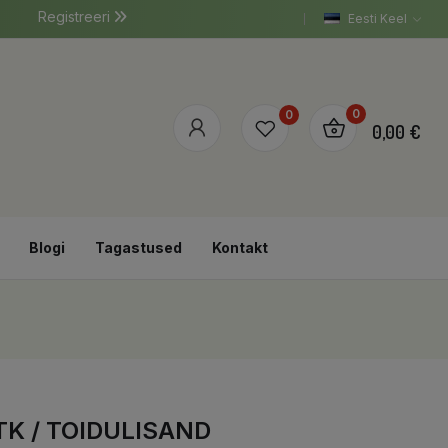
Registreeri
Eesti Keel
0
0
0,00 €
Blogi
Tagastused
Kontakt
TK / TOIDULISAND