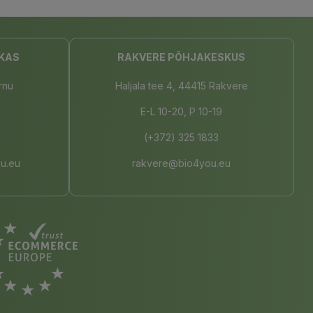
KAS
RAKVERE PÕHJAKESKUS
rnu
Haljala tee 4, 44415 Rakvere
E-L 10-20, P 10-19
(+372) 325 1833
u.eu
rakvere@bio4you.eu