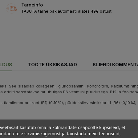
Tarneinfo
TASUTA tarne pakiautomaati alates 49€ ostust
ELDUS
TOOTE ÜKSIKASJAD
KLIENDI KOMMENT
ks. See sisaldab kollageeni, glükoosamiini, kondroitiini, kaltsiumit ning f
g ka artriiti seostatakse muuhulgas B6 vitamiini puudusega. B12 ja foo
is, tiamiinmononitraat (B1) (0,10%),
püridoksiinvesinikkloriid (B6) (0,10%),
veebisait kasutab oma ja kolmandate osapoolte küpsiseid, et
ndada teie sirvimiskogemust ja täiustada meie teenuseid,