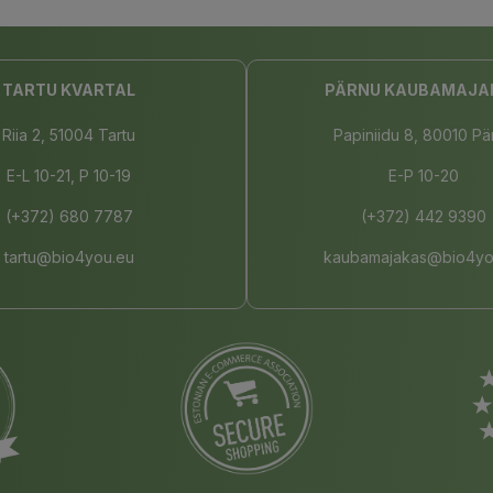
TARTU KVARTAL
PÄRNU KAUBAMAJA
Riia 2, 51004 Tartu
Papiniidu 8, 80010 Pä
E-L 10-21, P 10-19
E-P 10-20
(+372) 680 7787
(+372) 442 9390
tartu@bio4you.eu
kaubamajakas@bio4yo