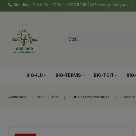
Klienditugi E-N 9.00 - 17.00 / (+372) 5305 4036 / web@bio4you.eu
BIO-ILU
BIO-TERVIS
BIO-TOIT
BIO
Avalehele
BIO-TERVIS
Füüsiliseks heaoluks
Haikõhre