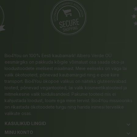
Bio4You on 100% Eesti kaubamärk! Albero Verde OÜ
eesmärgiks on pakkuda kõigile võimalust osa saada öko-ja
loodustoodete imelisest maailmast. Meie eeliseks on väga lai
valik ökotooteid, põnevad kaubamärgid ning e-poe kiire
transport. Bio4You ökopoe valikus on näiteks gluteenivabad
tooted, põnevad vegantooted, lai valik kosmeetikatooteid ja
mitmekesine valik toidulisandeid. Pakume tooteid mis ei
kahjustada loodust, loomi ega meie tervist. Bio4You missiooniks
on rikastada ökotoodete turgu ning harida inimesi tervislike
valikute osas.
KASULIKUD LINGID
keyboard_arrow_down
MINU KONTO
keyboard_arrow_down