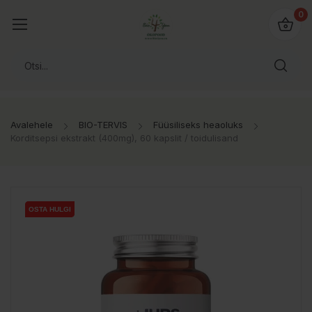
0
Avalehele
BIO-TERVIS
Füüsiliseks heaoluks
Korditsepsi ekstrakt (400mg), 60 kapslit / toidulisand
OSTA HULGI
OSTA HULGI