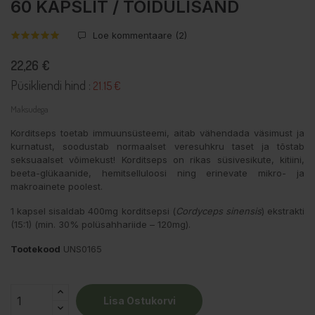
60 KAPSLIT / TOIDULISAND
Loe kommentaare (
2
)
22,26 €
Püsikliendi hind :
21.15 €
Maksudega
Korditseps toetab immuunsüsteemi, aitab vähendada väsimust ja
kurnatust, soodustab normaalset veresuhkru taset ja tõstab
seksuaalset võimekust! Korditseps on rikas süsivesikute, kitiini,
beeta-glükaanide, hemitselluloosi ning erinevate mikro- ja
makroainete poolest.
1 kapsel sisaldab 400mg korditsepsi (
Cordyceps sinensis
) ekstrakti
(15:1) (min. 30% polüsahhariide – 120mg).
Tootekood
UNS0165
Lisa Ostukorvi