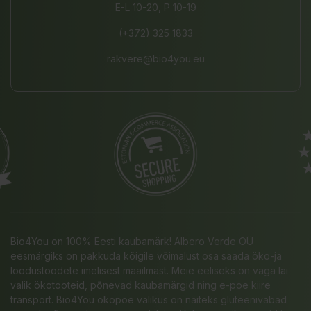
E-L 10-20, P 10-19
(+372) 325 1833
rakvere@bio4you.eu
Bio4You on 100% Eesti kaubamärk! Albero Verde OÜ
eesmärgiks on pakkuda kõigile võimalust osa saada öko-ja
loodustoodete imelisest maailmast. Meie eeliseks on väga lai
valik ökotooteid, põnevad kaubamärgid ning e-poe kiire
transport. Bio4You ökopoe valikus on näiteks gluteenivabad