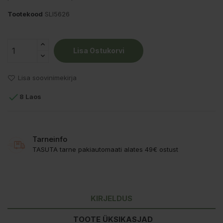
Tootekood
SLI5626
Lisa Ostukorvi
Lisa soovinimekirja

8 Laos
Tarneinfo
TASUTA tarne pakiautomaati alates 49€ ostust
KIRJELDUS
TOOTE ÜKSIKASJAD