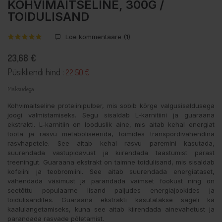
KOHVIMAITSELINE, 300G /
TOIDULISAND
Loe kommentaare (
1
)
23,68 €
Püsikliendi hind :
22.50 €
Maksudega
Kohvimaitseline proteiinipulber, mis sobib kõrge valgusisaldusega
joogi valmistamiseks. Segu sisaldab L-karnitiini ja guaraana
ekstrakti. L-karnitiin on looduslik aine, mis aitab kehal energiat
toota ja rasvu metaboliseerida, toimides transpordivahendina
rasvhapetele. See aitab kehal rasvu paremini kasutada,
suurendada vastupidavust ja kiirendada taastumist pärast
treeningut. Guaraana ekstrakt on taimne toidulisand, mis sisaldab
kofeiini ja teobromiini. See aitab suurendada energiataset,
vähendada väsimust ja parandada vaimset fookust ning on
seetõttu populaarne lisand paljudes energiajookides ja
toidulisandites. Guaraana ekstrakti kasutatakse sageli ka
kaalulangetamiseks, kuna see aitab kiirendada ainevahetust ja
parandada rasvade põletamist.