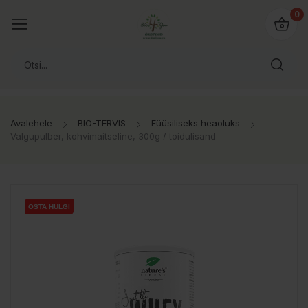
0
Avalehele
BIO-TERVIS
Füüsiliseks heaoluks
Valgupulber, kohvimaitseline, 300g / toidulisand
OSTA HULGI
OSTA HULGI