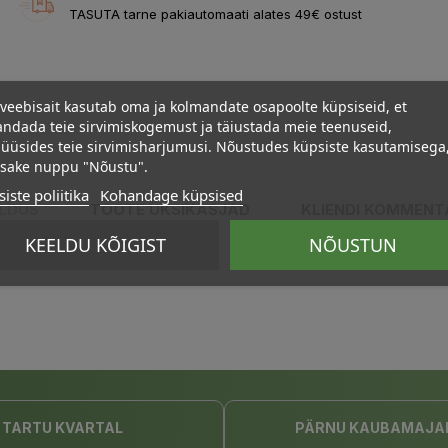
TASUTA tarne pakiautomaati alates 49€ ostust
veebisait kasutab oma ja kolmandate osapoolte küpsiseid, et
ndada teie sirvimiskogemust ja täiustada meie teenuseid,
üüsides teie sirvimisharjumusi. Nõustudes küpsiste kasutamisega
psake nuppu "Nõustu".
iste poliitika
Kohandage küpsised
ELDUS
TOOTE ÜKSIKASJAD
KLIENDI KOMMENT
KEELDU KÕIGIST
NÕUSTUN
TARTU KVARTAL
PÄRNU KAUBAMAJA