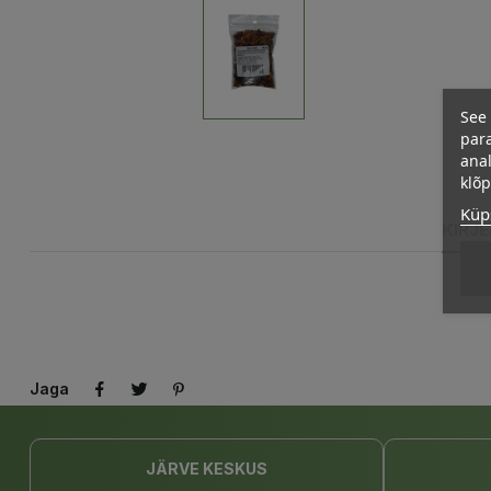
See 
para
anal
klõ
Küps
KIRJ
Jaga
JÄRVE KESKUS