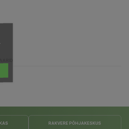
,
AARID
KAS
RAKVERE PÕHJAKESKUS