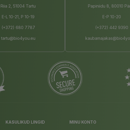
Riia 2, 51004 Tartu
Papiniidu 8, 80010 Pä
E-L 10-21, P 10-19
E-P 10-20
(+372) 680 7787
(+372) 442 9390
tartu@bio4you.eu
kaubamajakas@bio4yo
KASULIKUD LINGID
MINU KONTO