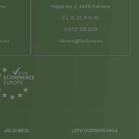
rnu
Haljala tee 4, 44415 Rakvere
E-L 10-20, P 10-19
(+372) 325 1833
u.eu
rakvere@bio4you.eu
JÄLGI MEID
LIITU UUDISKIRJAGA