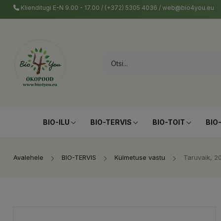
Klienditugi E-N 9.00 - 17.00 / (+372) 5305 4036 / web@bio4you.eu
BIO-ILU
BIO-TERVIS
BIO-TOIT
BIO
Avalehele
BIO-TERVIS
Külmetuse vastu
Taruvaik, 2