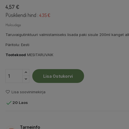
4,57 €
Püsikliendi hind :
4.35 €
Maksudega
Taruvaigutinktuuri valmistamiseks lisada paki sisule 200ml kanget alk
Päritolu: Eesti
Tootekood
MESITARUVAIK
Lisa Ostukorvi
Lisa soovinimekirja

20 Laos
Tarneinfo