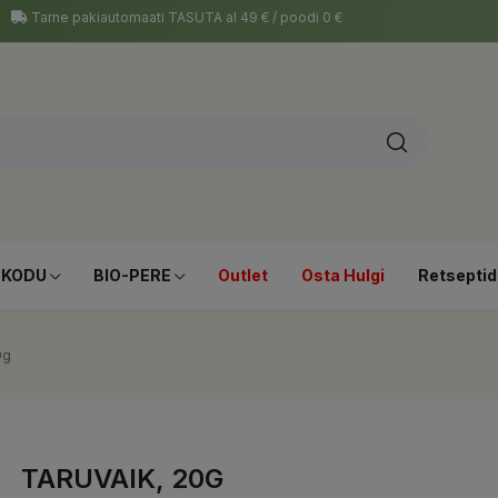
Tarne pakiautomaati TASUTA al 49 € / poodi 0 €
-KODU
BIO-PERE
Outlet
Osta Hulgi
Retseptid
0g
TARUVAIK, 20G