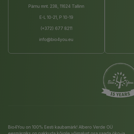
Pärnu mnt. 238, 11624 Tallinn
E-L 10-21, P 10-19
(+372) 677 8211
info@bio4you.eu
Bio4You on 100% Eesti kaubamärk! Albero Verde OÜ
eesmärgiks on pakkuda kõigile võimalust osa saada öko-ja