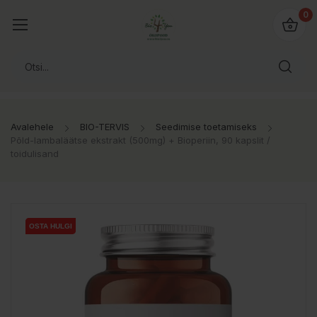
0
Avalehele
BIO-TERVIS
Seedimise toetamiseks
Põld-lambaläätse ekstrakt (500mg) + Bioperiin, 90 kapslit /
toidulisand
OSTA HULGI
OSTA HULGI