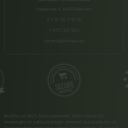
Haljala tee 4, 44415 Rakvere
E-L 10-20, P 10-19
(+372) 325 1833
rakvere@bio4you.eu
Bio4You on 100% Eesti kaubamärk! Albero Verde OÜ
eesmärgiks on pakkuda kõigile võimalust osa saada öko-ja
loodustoodete imelisest maailmast. Meie eeliseks on väga lai