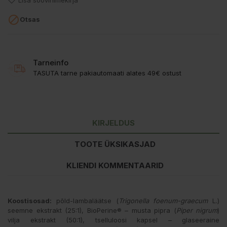
Lisa soovinimekirja

Otsas
Tarneinfo
TASUTA tarne pakiautomaati alates 49€ ostust
KIRJELDUS
TOOTE ÜKSIKASJAD
KLIENDI KOMMENTAARID
Koostisosad:
põld-lambaläätse (
Trigonella foenum-graecum
L.)
seemne ekstrakt (25:1), BioPerine® – musta pipra (
Piper nigrum
)
vilja ekstrakt (50:1), tselluloosi kapsel – glaseeraine