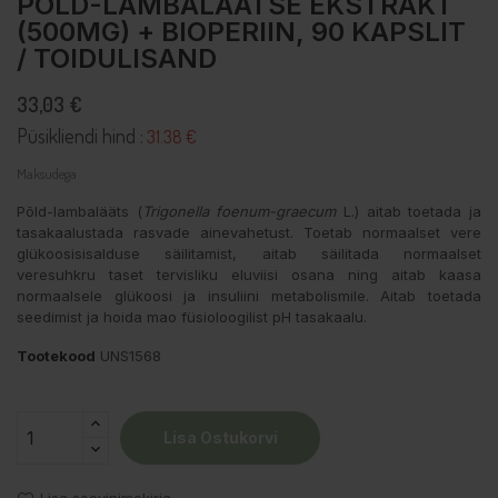
PÕLD-LAMBALÄÄTSE EKSTRAKT
(500MG) + BIOPERIIN, 90 KAPSLIT
/ TOIDULISAND
33,03 €
Püsikliendi hind :
31.38 €
Maksudega
Põld-lambalääts (
Trigonella foenum-graecum
L.) aitab toetada ja
tasakaalustada rasvade ainevahetust. Toetab normaalset vere
glükoosisisalduse säilitamist, aitab säilitada normaalset
veresuhkru taset tervisliku eluviisi osana ning aitab kaasa
normaalsele glükoosi ja insuliini metabolismile. Aitab toetada
seedimist ja hoida mao füsioloogilist pH tasakaalu.
Tootekood
UNS1568
Lisa Ostukorvi