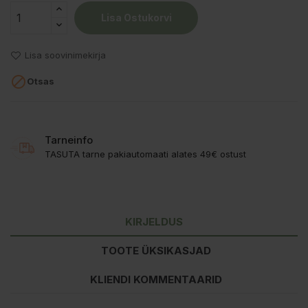
Lisa Ostukorvi
Lisa soovinimekirja

Otsas
Tarneinfo
TASUTA tarne pakiautomaati alates 49€ ostust
KIRJELDUS
TOOTE ÜKSIKASJAD
KLIENDI KOMMENTAARID