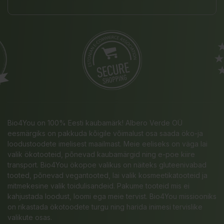
Bio4You on 100% Eesti kaubamärk! Albero Verde OÜ
eesmärgiks on pakkuda kõigile võimalust osa saada öko-ja
loodustoodete imelisest maailmast. Meie eeliseks on väga lai
valik ökotooteid, põnevad kaubamärgid ning e-poe kiire
transport. Bio4You ökopoe valikus on näiteks gluteenivabad
tooted, põnevad vegantooted, lai valik kosmeetikatooteid ja
mitmekesine valik toidulisandeid. Pakume tooteid mis ei
kahjustada loodust, loomi ega meie tervist. Bio4You missiooniks
on rikastada ökotoodete turgu ning harida inimesi tervislike
valikute osas.