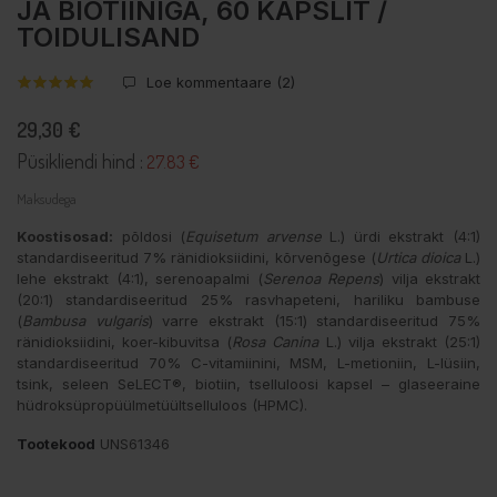
JA BIOTIINIGA, 60 KAPSLIT /
TOIDULISAND
Loe kommentaare (
2
)
29,30 €
Püsikliendi hind :
27.83 €
Maksudega
Koostisosad:
põldosi (
Equisetum arvense
L.) ürdi ekstrakt (4:1)
standardiseeritud 7% ränidioksiidini, kõrvenõgese (
Urtica dioica
L.)
lehe ekstrakt (4:1), serenoapalmi (
Serenoa Repens
) vilja ekstrakt
(20:1) standardiseeritud 25% rasvhapeteni, hariliku bambuse
(
Bambusa vulgaris
) varre ekstrakt (15:1) standardiseeritud 75%
ränidioksiidini, koer-kibuvitsa (
Rosa Canina
L.) vilja ekstrakt (25:1)
standardiseeritud 70% C-vitamiinini, MSM, L-metioniin, L-lüsiin,
tsink, seleen SeLECT®, biotiin, tselluloosi kapsel – glaseeraine
hüdroksüpropüülmetüültselluloos (HPMC).
Tootekood
UNS61346