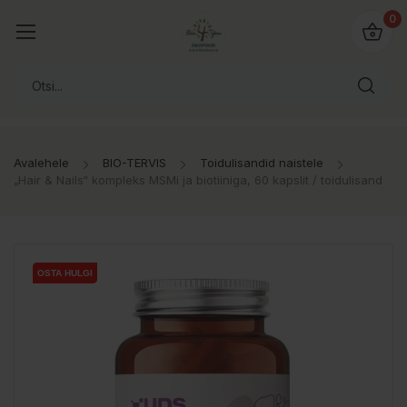
0
Avalehele
BIO-TERVIS
Toidulisandid naistele
„Hair & Nails“ kompleks MSMi ja biotiiniga, 60 kapslit / toidulisand
OSTA HULGI
OSTA HULGI