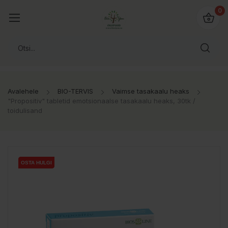
0
Avalehele
BIO-TERVIS
Vaimse tasakaalu heaks
"Propositiv" tabletid emotsionaalse tasakaalu heaks, 30tk /
toidulisand
OSTA HULGI
OSTA HULGI