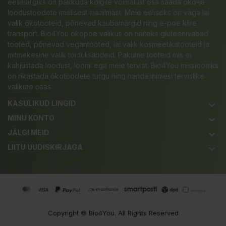
eesmärgiks on pakkuda kõigile võimalust osa saada öko-ja
loodustoodete imelisest maailmast. Meie eeliseks on väga lai
valik ökotooteid, põnevad kaubamärgid ning e-poe kiire
transport. Bio4You ökopoe valikus on näiteks gluteenivabad
tooted, põnevad vegantooted, lai valik kosmeetikatooteid ja
mitmekesine valik toidulisandeid. Pakume tooteid mis ei
kahjustada loodust, loomi ega meie tervist. Bio4You missiooniks
on rikastada ökotoodete turgu ning harida inimesi tervislike
valikute osas.
KASULIKUD LINGID
keyboard_arrow_down
MINU KONTO
keyboard_arrow_down
JÄLGI MEID
keyboard_arrow_down
LIITU UUDISKIRJAGA
keyboard_arrow_down
Copyright ©
Bio4You
. All Rights Reserved