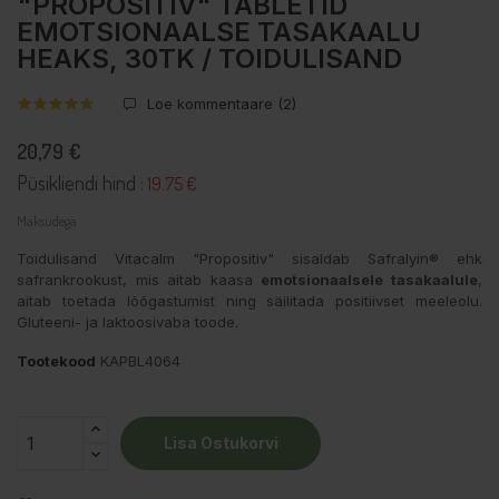
"PROPOSITIV" TABLETID
EMOTSIONAALSE TASAKAALU
HEAKS, 30TK / TOIDULISAND
Loe kommentaare (
2
)
20,79 €
Püsikliendi hind :
19.75 €
Maksudega
Toidulisand Vitacalm "Propositiv" sisaldab Safralyin® ehk
safrankrookust, mis aitab kaasa
emotsionaalsele tasakaalule
,
aitab toetada lõõgastumist ning säilitada positiivset meeleolu.
Gluteeni- ja laktoosivaba toode.
Tootekood
KAPBL4064
Lisa Ostukorvi