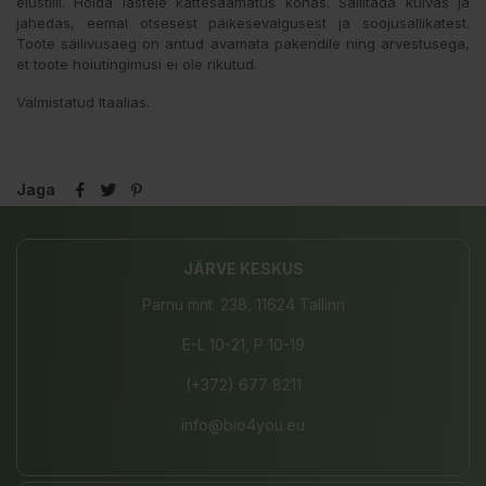
elustiili. Hoida lastele kättesaamatus kohas. Säilitada kuivas ja
jahedas, eemal otsesest päikesevalgusest ja soojusallikatest.
Toote säilivusaeg on antud avamata pakendile ning arvestusega,
et toote hoiutingimusi ei ole rikutud.
Valmistatud Itaalias.
Jaga
JÄRVE KESKUS
Pärnu mnt. 238, 11624 Tallinn
E-L 10-21, P 10-19
(+372) 677 8211
info@bio4you.eu