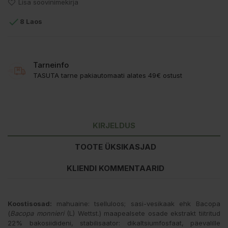
Lisa soovinimekirja

8 Laos
Tarneinfo
TASUTA tarne pakiautomaati alates 49€ ostust
KIRJELDUS
TOOTE ÜKSIKASJAD
KLIENDI KOMMENTAARID
Koostisosad:
mahuaine: tselluloos; sasi-vesikaak ehk Bacopa
(
Bacopa monnieri
(L) Wettst.) maapealsete osade ekstrakt tiitritud
22% bakosiidideni, stabilisaator: dikaltsiumfosfaat, päevalille