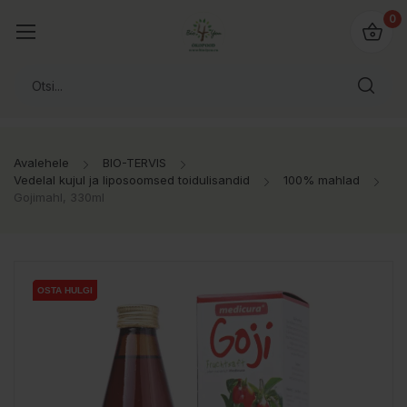
0
Avalehele
BIO-TERVIS
Vedelal kujul ja liposoomsed toidulisandid
100% mahlad
Gojimahl, 330ml
OSTA HULGI
OSTA HULGI
OSTA HULGI