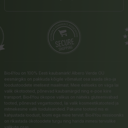
Bio4You on 100% Eesti kaubamärk! Albero Verde OÜ
eesmärgiks on pakkuda kõigile võimalust osa saada öko-ja
loodustoodete imelisest maailmast. Meie eeliseks on väga lai
valik ökotooteid, põnevad kaubamärgid ning e-poe kiire
transport. Bio4You ökopoe valikus on näiteks gluteenivabad
tooted, põnevad vegantooted, lai valik kosmeetikatooteid ja
mitmekesine valik toidulisandeid. Pakume tooteid mis ei
kahjustada loodust, loomi ega meie tervist. Bio4You missiooniks
on rikastada ökotoodete turgu ning harida inimesi tervislike
valikute osas.