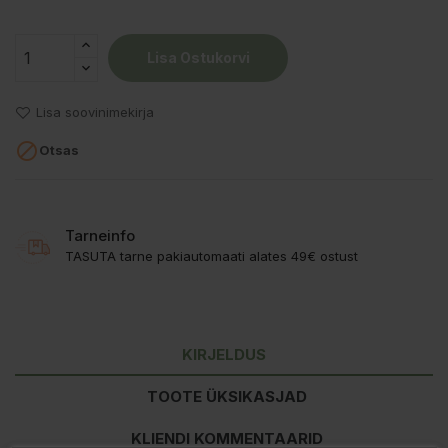
Lisa Ostukorvi
Lisa soovinimekirja

Otsas
Tarneinfo
TASUTA tarne pakiautomaati alates 49€ ostust
KIRJELDUS
TOOTE ÜKSIKASJAD
KLIENDI KOMMENTAARID