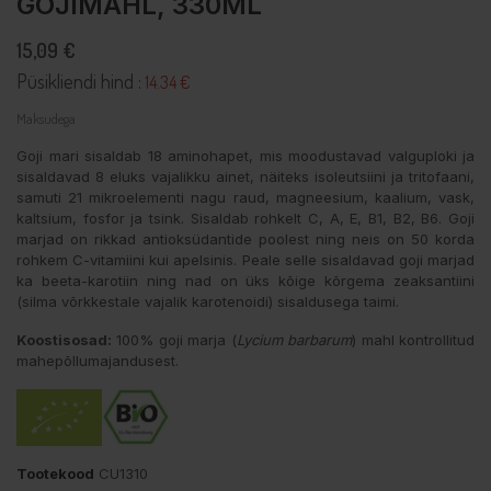
GOJIMAHL, 330ML
15,09 €
Püsikliendi hind :
14.34 €
Maksudega
Goji mari sisaldab 18 aminohapet, mis moodustavad valguploki ja
sisaldavad 8 eluks vajalikku ainet, näiteks isoleutsiini ja tritofaani,
samuti 21 mikroelementi nagu raud, magneesium, kaalium, vask,
kaltsium, fosfor ja tsink. Sisaldab rohkelt C, A, E, B1, B2, B6. Goji
marjad on rikkad antioksüdantide poolest ning neis on 50 korda
rohkem C-vitamiini kui apelsinis. Peale selle sisaldavad goji marjad
ka beeta-karotiin ning nad on üks kõige kõrgema zeaksantiini
(silma võrkkestale vajalik karotenoidi) sisaldusega taimi.
Koostisosad:
100% goji marja (
Lycium barbarum
) mahl kontrollitud
mahepõllumajandusest.
Tootekood
CU1310