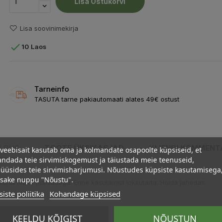
Lisa Ostukorvi
Lisa soovinimekirja

10 Laos
Tarneinfo
TASUTA tarne pakiautomaati alates 49€ ostust
ELDUS
TOOTE ÜKSIKASJAD
KLIENDI KOMMENT
veebisait kasutab oma ja kolmandate osapoolte küpsiseid, et
ndada teie sirvimiskogemust ja täiustada meie teenuseid,
üüsides teie sirvimisharjumusi. Nõustudes küpsiste kasutamisega
psake nuppu "Nõustu".
atuna teiste mahladega. Enne kasutamist loksutada. Hoida jahedas.
iste poliitika
Kohandage küpsised
KEELDU KÕIGIST
NÕUSTUN