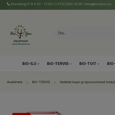
Klienditugi E-N 9.00 - 17.00 / (+372) 5305 4036 / web@bio4you.eu
BIO-ILU
BIO-TERVIS
BIO-TOIT
BIO
Avalehele
BIO-TERVIS
Vedelal kujul ja liposoomsed toidu