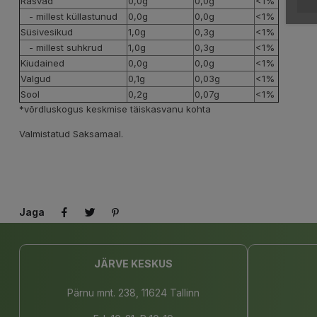
Rasvad
0,0g
0,0g
<1%
- millest küllastunud
0,0g
0,0g
<1%
Süsivesikud
1,0g
0,3g
<1%
- millest suhkrud
1,0g
0,3g
<1%
Kiudained
0,0g
0,0g
<1%
Valgud
0,1g
0,03g
<1%
Sool
0,2g
0,07g
<1%
*võrdluskogus keskmise täiskasvanu kohta
Valmistatud Saksamaal.
Jaga
JÄRVE KESKUS
Pärnu mnt. 238, 11624 Tallinn