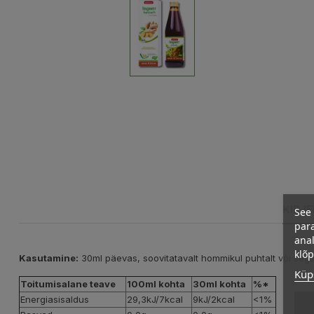
KIRJ
See 
para
anal
klõ
Kasutamine:
30ml päevas, soovitatavalt hommikul puhtalt või seg
Küps
Toitumisalane teave
100ml kohta
30ml kohta
%*
Energiasisaldus
29,3kJ/7kcal
9kJ/2kcal
<1%