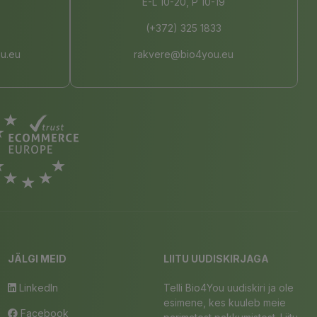
E-L 10-20, P 10-19
(+372) 325 1833
u.eu
rakvere@bio4you.eu
JÄLGI MEID
LIITU UUDISKIRJAGA
LinkedIn
Telli Bio4You uudiskiri ja ole
esimene, kes kuuleb meie
Facebook