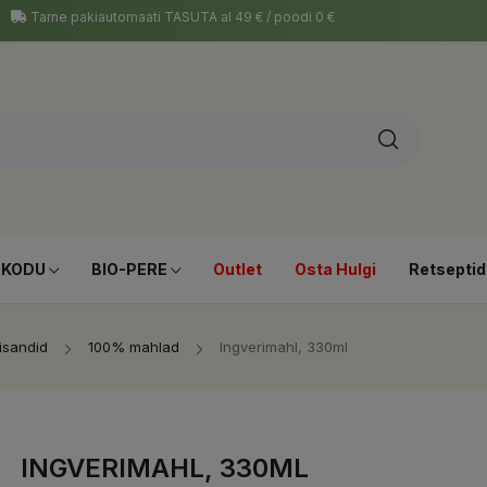
Tarne pakiautomaati TASUTA al 49 € / poodi 0 €
-KODU
BIO-PERE
Outlet
Osta Hulgi
Retseptid
lisandid
100% mahlad
Ingverimahl, 330ml
INGVERIMAHL, 330ML