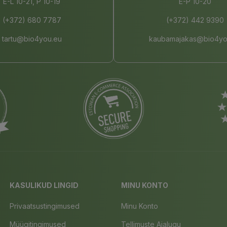
E-L 10-21, P 10-19
E-P 10-20
(+372) 680 7787
(+372) 442 9390
tartu@bio4you.eu
kaubamajakas@bio4yo
KASULIKUD LINGID
MINU KONTO
Privaatsustingimused
Minu Konto
Müügitingimused
Tellimuste Ajalugu