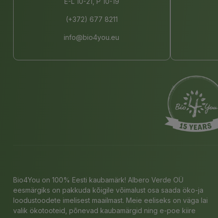
E-L 10-21, P 10-19
(+372) 677 8211
info@bio4you.eu
Bio4You on 100% Eesti kaubamärk! Albero Verde OÜ
eesmärgiks on pakkuda kõigile võimalust osa saada öko-ja
loodustoodete imelisest maailmast. Meie eeliseks on väga lai
valik ökotooteid, põnevad kaubamärgid ning e-poe kiire