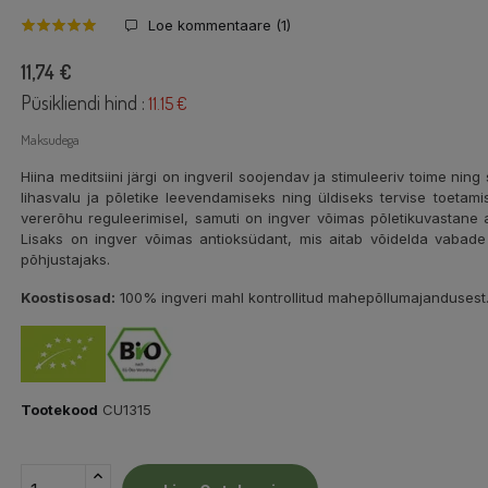
Loe kommentaare (
1
)
11,74 €
Püsikliendi hind :
11.15 €
Maksudega
Hiina meditsiini järgi on ingveril soojendav ja stimuleeriv toime ni
lihasvalu ja põletike leevendamiseks ning üldiseks tervise toetam
vererõhu reguleerimisel, samuti on ingver võimas põletikuvastane a
Lisaks on ingver võimas antioksüdant, mis aitab võidelda vabade
põhjustajaks.
Koostisosad:
100% ingveri mahl kontrollitud mahepõllumajandusest
Tootekood
CU1315