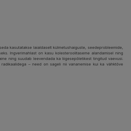
ng seda kasutatakse laialdaselt külmetushaiguste, seedeprobleemide,
iseks. Ingverimahlast on kasu kolesteroolitaseme alandamisel ning
ine ning suudab leevendada ka liigesepõletikest tingitud vaevusi.
 radikaalidega – need on sageli nii vananemise kui ka vähktõve
.