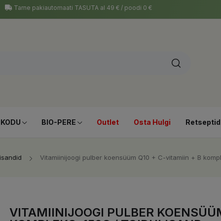
Tarne pakiautomaati TASUTA al 49 € / poodi 0 €
-KODU
BIO-PERE
Outlet
Osta Hulgi
Retseptid
lisandid
Vitamiinijoogi pulber koensüüm Q10 + C-vitamiin + B kompl
VITAMIINIJOOGI PULBER KOENSÜÜM 