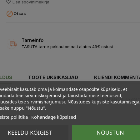
Lisa soovinimekirja

Otsas
Tarneinfo
TASUTA tarne pakiautomaati alates 49€ ostust
ELDUS
TOOTE ÜKSIKASJAD
KLIENDI KOMMENT
veebisait kasutab oma ja kolmandate osapoolte küpsiseid, et
ndada teie sirvimiskogemust ja täiustada meie teenuseid,
ik apelsini maitseaine (3%), paakumisvastane aine: bambuskiud, B-vitam
üüsides teie sirvimisharjumusi. Nõustudes küpsiste kasutamisega
psake nuppu "Nõustu".
tatav päevane annus on 5g.
iste poliitika
Kohandage küpsised
KEELDU KÕIGIST
NÕUSTUN