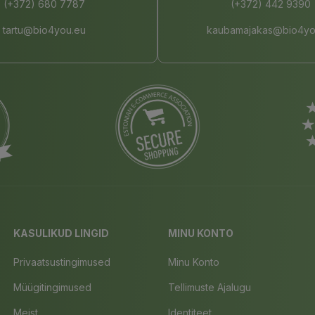
(+372) 680 7787
(+372) 442 9390
tartu@bio4you.eu
kaubamajakas@bio4yo
KASULIKUD LINGID
MINU KONTO
Privaatsustingimused
Minu Konto
Müügitingimused
Tellimuste Ajalugu
Meist
Identiteet