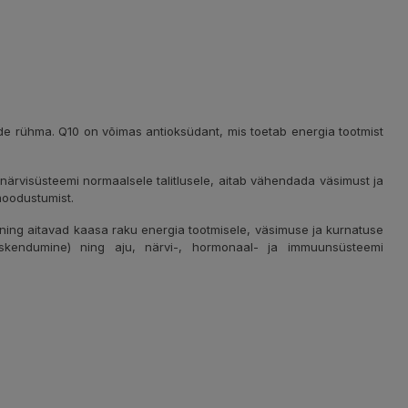
de rühma. Q10 on võimas antioksüdant, mis toetab energia tootmist
a närvisüsteemi normaalsele talitlusele, aitab vähendada väsimust ja
moodustumist.
ning aitavad kaasa raku energia tootmisele, väsimuse ja kurnatuse
eskendumine) ning aju, närvi-, hormonaal- ja immuunsüsteemi