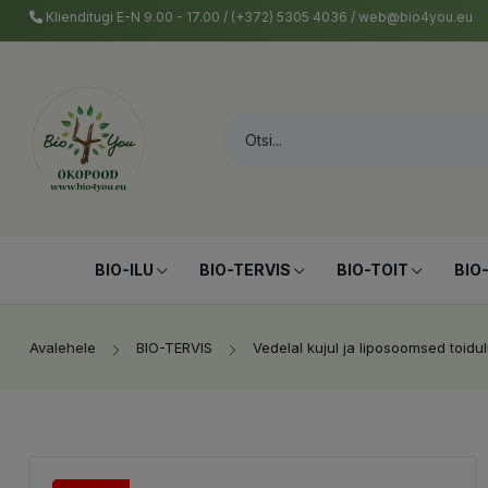
Klienditugi E-N 9.00 - 17.00 / (+372) 5305 4036 / web@bio4you.eu
BIO-ILU
BIO-TERVIS
BIO-TOIT
BIO
Avalehele
BIO-TERVIS
Vedelal kujul ja liposoomsed toidu