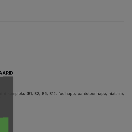
AARID
iini kompleks (B1, B2, B6, B12, foolhape, pantoteenhape, niatsiin),
,