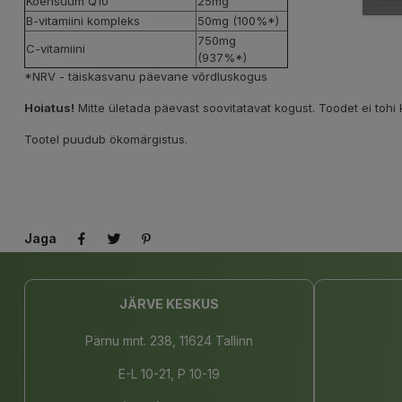
Koensüüm Q10
25mg
B-vitamiini kompleks
50mg (100%*)
750mg
C-vitamiini
(937%*)
*NRV - täiskasvanu päevane võrdluskogus
Hoiatus!
Mitte ületada päevast soovitatavat kogust. Toodet ei tohi
Tootel puudub ökomärgistus.
Jaga
JÄRVE KESKUS
Pärnu mnt. 238, 11624 Tallinn
E-L 10-21, P 10-19