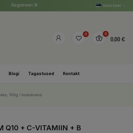
Registreeri
Eesti Keel
0
0
0,00 €
Blogi
Tagastused
Kontakt
eks, 150g / toidulisand
Q10 + C-VITAMIIN + B