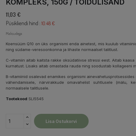
KOMPLEKS, 150G / TOIDULISAND
11,03 €
Püsikliendi hind :
10.48 €
Maksudega
Koensüüm Q10 on üks organismi enda ainetest, mis kuulub vitamiini
ning südame-veresoonkonna ja lihaste normaalset talitlust.
C-vitamiin aitab kaitsta rakke oksüdatiivse stressi eest. Aitab kaas
kurnatust. Lisaks aitab omastada rauda ning soodustab kollageeni 
B-vitamiinid osalevad enamikes organismi ainevahetusprotsessides 
vähendamisele, närvirakkude omavahelist suhtlusele (mälu, k
normaalsele talitlusele.
Tootekood
SLI5545
Lisa Ostukorvi