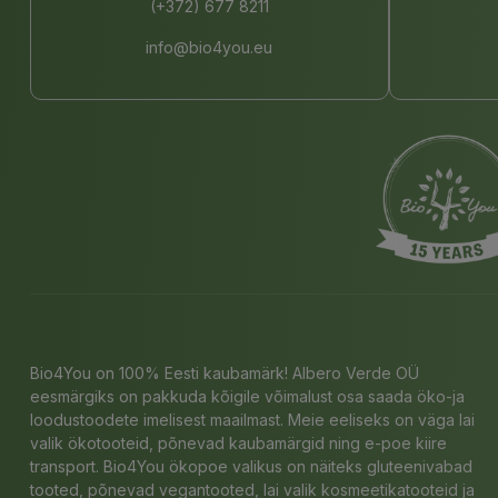
(+372) 677 8211
info@bio4you.eu
Bio4You on 100% Eesti kaubamärk! Albero Verde OÜ
eesmärgiks on pakkuda kõigile võimalust osa saada öko-ja
loodustoodete imelisest maailmast. Meie eeliseks on väga lai
valik ökotooteid, põnevad kaubamärgid ning e-poe kiire
transport. Bio4You ökopoe valikus on näiteks gluteenivabad
tooted, põnevad vegantooted, lai valik kosmeetikatooteid ja