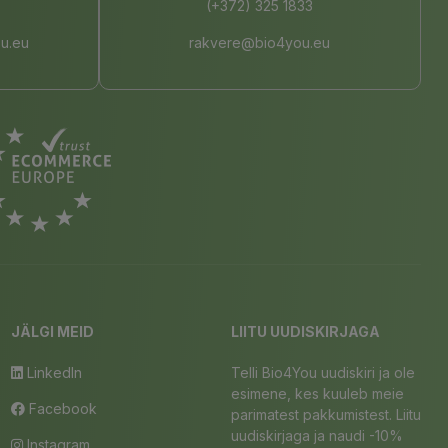
(+372) 325 1833
u.eu
rakvere@bio4you.eu
JÄLGI MEID
LIITU UUDISKIRJAGA
LinkedIn
Telli Bio4You uudiskiri ja ole
esimene, kes kuuleb meie
Facebook
parimatest pakkumistest. Liitu
uudiskirjaga ja naudi -10%
Instagram