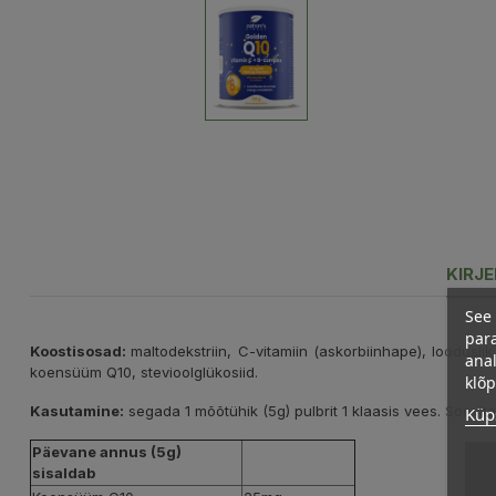
KIRJ
See 
para
Koostisosad:
maltodekstriin, C-vitamiin (askorbiinhape), loodusl
anal
koensüüm Q10, stevioolglükosiid.
klõ
Kasutamine:
segada 1 mõõtühik (5g) pulbrit 1 klaasis vees. Soovi
Küps
Päevane annus (5g)
sisaldab