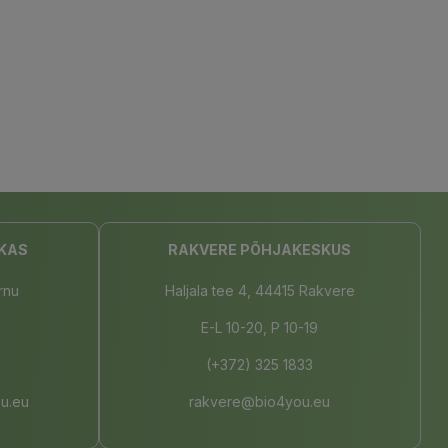
KAS
RAKVERE PÕHJAKESKUS
rnu
Haljala tee 4, 44415 Rakvere
E-L 10-20, P 10-19
(+372) 325 1833
u.eu
rakvere@bio4you.eu