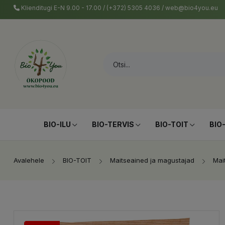
Klienditugi E-N 9.00 - 17.00 / (+372) 5305 4036 / web@bio4you.eu
BIO-ILU
BIO-TERVIS
BIO-TOIT
BIO
Avalehele
BIO-TOIT
Maitseained ja magustajad
Mai