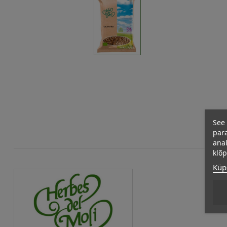
See 
para
anal
klõ
Küps