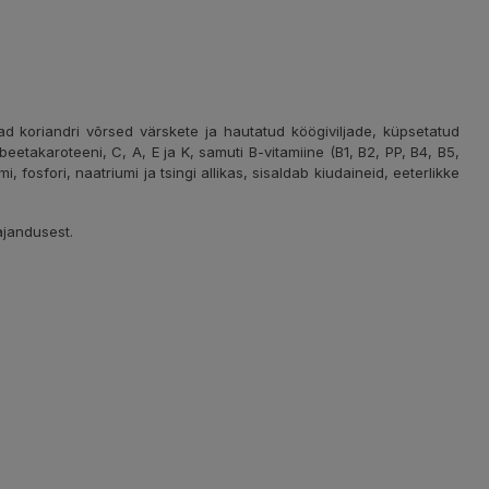
ad koriandri võrsed värskete ja hautatud köögiviljade, küpsetatud
 beetakaroteeni, C, A, E ja K, samuti B-vitamiine (B1, B2, PP, B4, B5,
fosfori, naatriumi ja tsingi allikas, sisaldab kiudaineid, eeterlikke
jandusest.