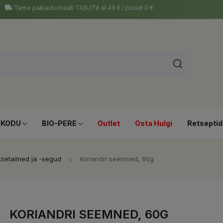
Tarne pakiautomaati TASUTA al 49 € / poodi 0 €
-KODU
BIO-PERE
Outlet
Osta Hulgi
Retseptid
tsetaimed ja -segud
Koriandri seemned, 60g
KORIANDRI SEEMNED, 60G