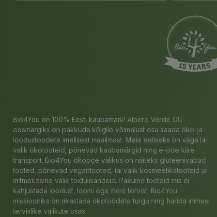
Bio4You on 100% Eesti kaubamärk! Albero Verde OÜ
eesmärgiks on pakkuda kõigile võimalust osa saada öko-ja
loodustoodete imelisest maailmast. Meie eeliseks on väga lai
valik ökotooteid, põnevad kaubamärgid ning e-poe kiire
transport. Bio4You ökopoe valikus on näiteks gluteenivabad
tooted, põnevad vegantooted, lai valik kosmeetikatooteid ja
mitmekesine valik toidulisandeid. Pakume tooteid mis ei
kahjustada loodust, loomi ega meie tervist. Bio4You
missiooniks on rikastada ökotoodete turgu ning harida inimesi
tervislike valikute osas.