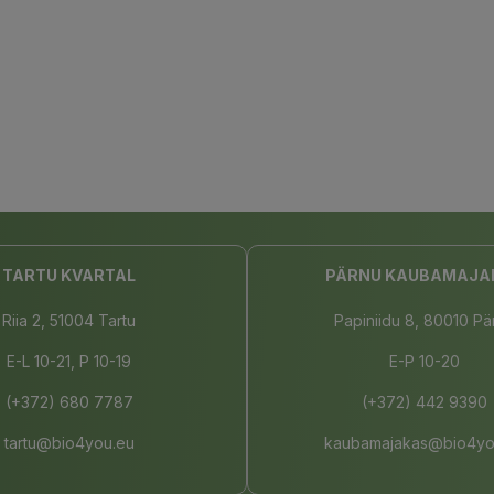
TARTU KVARTAL
PÄRNU KAUBAMAJA
Riia 2, 51004 Tartu
Papiniidu 8, 80010 Pä
E-L 10-21, P 10-19
E-P 10-20
(+372) 680 7787
(+372) 442 9390
tartu@bio4you.eu
kaubamajakas@bio4yo