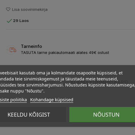
Lisa soovinimekirja

29 Laos
Tarneinfo
TASUTA tarne pakiautomaati alates 49€ ostust
veebisait kasutab oma ja kolmandate osapoolte küpsiseid, et
ndada teie sirvimiskogemust ja täiustada meie teenuseid,
TOOTE ÜKSIKASJAD
KLIENDI KOMMENTAARID
üüsides teie sirvimisharjumusi. Nõustudes küpsiste kasutamisega
psake nuppu "Nõustu".
iste poliitika
Kohandage küpsised
KEELDU KÕIGIST
NÕUSTUN