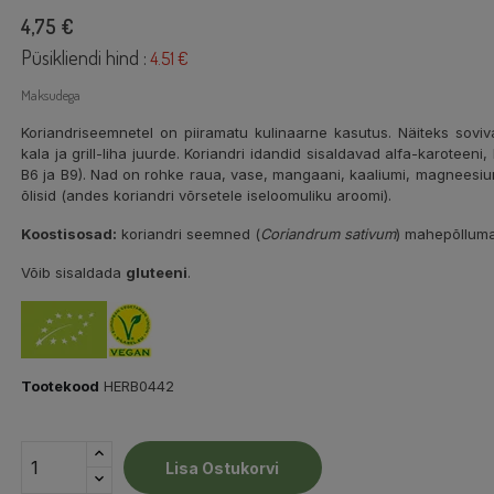
4,75 €
Püsikliendi hind :
4.51 €
Maksudega
Koriandriseemnetel on piiramatu kulinaarne kasutus. Näiteks soviv
kala ja grill-liha juurde. Koriandri idandid sisaldavad alfa-karoteeni,
B6 ja B9). Nad on rohke raua, vase, mangaani, kaaliumi, magneesiumi, 
õlisid (andes koriandri võrsetele iseloomuliku aroomi).
Koostisosad:
koriandri seemned (
Coriandrum sativum
) mahepõlluma
Võib sisaldada
gluteeni
.
Tootekood
HERB0442
Lisa Ostukorvi