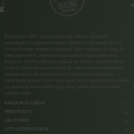
Bio4You on 100% Eesti kaubamärk! Albero Verde OÜ
eesmärgiks on pakkuda kõigile võimalust osa saada öko-ja
loodustoodete imelisest maailmast. Meie eeliseks on väga lai
valik ökotooteid, põnevad kaubamärgid ning e-poe kiire
transport. Bio4You ökopoe valikus on näiteks gluteenivabad
tooted, põnevad vegantooted, lai valik kosmeetikatooteid ja
mitmekesine valik toidulisandeid. Pakume tooteid mis ei
kahjustada loodust, loomi ega meie tervist. Bio4You missiooniks
on rikastada ökotoodete turgu ning harida inimesi tervislike
valikute osas.
KASULIKUD LINGID
keyboard_arrow_down
MINU KONTO
keyboard_arrow_down
JÄLGI MEID
keyboard_arrow_down
LIITU UUDISKIRJAGA
keyboard_arrow_down