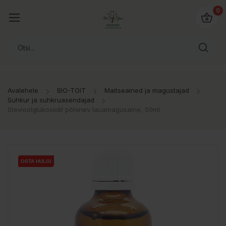
0
Avalehele
BIO-TOIT
Maitseained ja magustajad
Suhkur ja suhkruasendajad
Stevioolglükosiidil põhinev lauamagusaine, 50ml
OSTA HULGI
OSTA HULGI