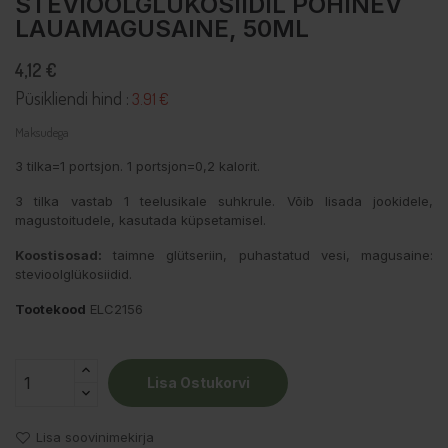
STEVIOOLGLÜKOSIIDIL PÕHINEV
LAUAMAGUSAINE, 50ML
4,12 €
Püsikliendi hind :
3.91 €
Maksudega
3 tilka=1 portsjon. 1 portsjon=0,2 kalorit.
3 tilka vastab 1 teelusikale suhkrule. Võib lisada jookidele,
magustoitudele, kasutada küpsetamisel.
Koostisosad:
taimne glütseriin, puhastatud vesi, magusaine:
stevioolglükosiidid.
Tootekood
ELC2156
Lisa Ostukorvi
Lisa soovinimekirja