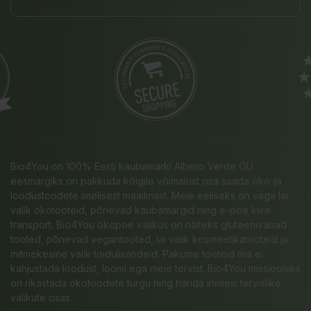
Bio4You on 100% Eesti kaubamärk! Albero Verde OÜ
eesmärgiks on pakkuda kõigile võimalust osa saada öko-ja
loodustoodete imelisest maailmast. Meie eeliseks on väga lai
valik ökotooteid, põnevad kaubamärgid ning e-poe kiire
transport. Bio4You ökopoe valikus on näiteks gluteenivabad
tooted, põnevad vegantooted, lai valik kosmeetikatooteid ja
mitmekesine valik toidulisandeid. Pakume tooteid mis ei
kahjustada loodust, loomi ega meie tervist. Bio4You missiooniks
on rikastada ökotoodete turgu ning harida inimesi tervislike
valikute osas.