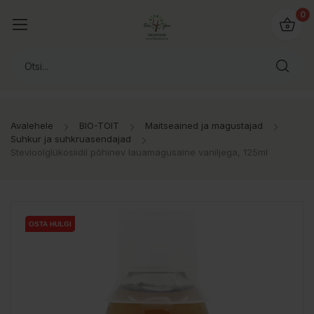
0
Avalehele
BIO-TOIT
Maitseained ja magustajad
Suhkur ja suhkruasendajad
Stevioolglükosiidil põhinev lauamagusaine vaniljega, 125ml
OSTA HULGI
OSTA HULGI