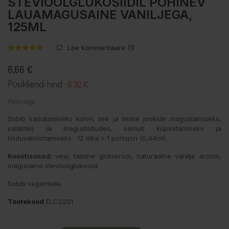
STEVIOOLGLÜKOSIIDIL PÕHINEV
LAUAMAGUSAINE VANILJEGA,
125ML
Loe kommentaare (
1
)
6,66 €
Püsikliendi hind :
6.32 €
Maksudega
Sobib kasutamiseks kohvi, tee ja teiste jookide magustamiseks,
salatites ja magustoitudes, samuti küpsetamiseks ja
toiduvalmistamiseks. 12 tilka = 1 portsjon (0,44ml).
Koostisosad:
vesi, taimne glütserool, naturaalne vanilje aroom,
magusaine stevioolglükosiid.
Sobib veganitele.
Tootekood
ELC2201