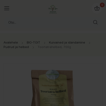
0
Avalehele
BIO-TOIT
Kuivained ja idandamine
Pudrud ja helbed
Toortatrahelbed, 700g