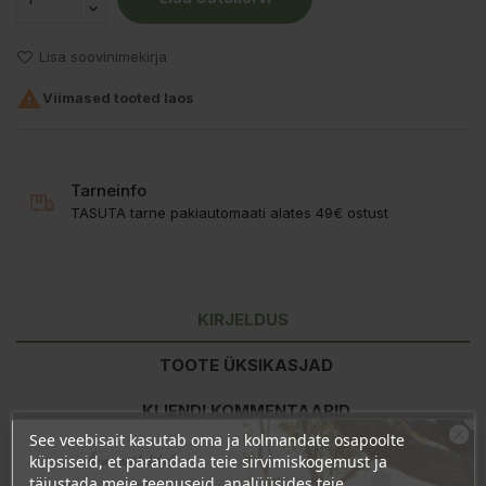
Lisa soovinimekirja

Viimased tooted laos
Tarneinfo
TASUTA tarne pakiautomaati alates 49€ ostust
KIRJELDUS
TOOTE ÜKSIKASJAD
KLIENDI KOMMENTAARID
See veebisait kasutab oma ja kolmandate osapoolte
Ära veel lahku!
küpsiseid, et parandada teie sirvimiskogemust ja
täiustada meie teenuseid, analüüsides teie