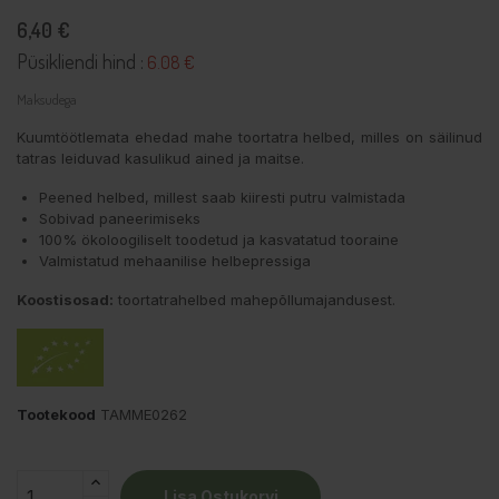
6,40 €
Püsikliendi hind :
6.08 €
Maksudega
Kuumtöötlemata ehedad mahe toortatra helbed, milles on säilinud
tatras leiduvad kasulikud ained ja maitse.
Peened helbed, millest saab kiiresti putru valmistada
Sobivad paneerimiseks
100% ökoloogiliselt toodetud ja kasvatatud tooraine
Valmistatud mehaanilise helbepressiga
Koostisosad:
toortatrahelbed mahepõllumajandusest.
Tootekood
TAMME0262
Lisa Ostukorvi