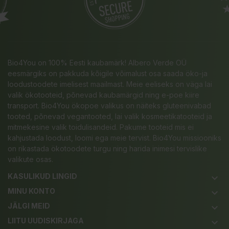
Bio4You on 100% Eesti kaubamärk! Albero Verde OÜ
eesmärgiks on pakkuda kõigile võimalust osa saada öko-ja
loodustoodete imelisest maailmast. Meie eeliseks on väga lai
valik ökotooteid, põnevad kaubamärgid ning e-poe kiire
transport. Bio4You ökopoe valikus on näiteks gluteenivabad
tooted, põnevad vegantooted, lai valik kosmeetikatooteid ja
mitmekesine valik toidulisandeid. Pakume tooteid mis ei
kahjustada loodust, loomi ega meie tervist. Bio4You missiooniks
on rikastada ökotoodete turgu ning harida inimesi tervislike
valikute osas.
KASULIKUD LINGID
keyboard_arrow_down
MINU KONTO
keyboard_arrow_down
JÄLGI MEID
keyboard_arrow_down
LIITU UUDISKIRJAGA
keyboard_arrow_down