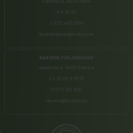
Papiniidu 8, 80010 Pärnu
E-P 10-20
(+372) 442 9390
kaubamajakas@bio4you.eu
RAKVERE PÕHJAKESKUS
Haljala tee 4, 44415 Rakvere
E-L 10-20, P 10-19
(+372) 325 1833
rakvere@bio4you.eu