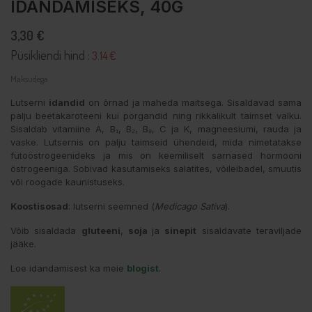
IDANDAMISEKS, 40G
3,30 €
Püsikliendi hind :
3.14 €
Maksudega
Lutserni
idandid
on õrnad ja maheda maitsega. Sisaldavad sama
palju beetakaroteeni kui porgandid ning rikkalikult taimset valku.
Sisaldab vitamiine A, B₁, B₂, B₉, C ja K, magneesiumi, rauda ja
vaske. Lutsernis on palju taimseid ühendeid, mida nimetatakse
fütoöstrogeenideks ja mis on keemiliselt sarnased hormooni
östrogeeniga. Sobivad kasutamiseks salatites, võileibadel, smuutis
või roogade kaunistuseks.
Koostisosad
: lutserni seemned (
Medicago Sativa
).
Võib sisaldada
gluteeni
,
soja
ja
sinepit
sisaldavate teraviljade
jääke.
Loe idandamisest ka meie
blogist
.