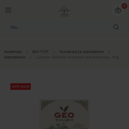
0
Avalehele
BIO-TOIT
Kuivained ja idandamine
Idandamine
Lutserni (Alfalfa) seemned idandamiseks, 40g
OSTA HULGI
OSTA HULGI