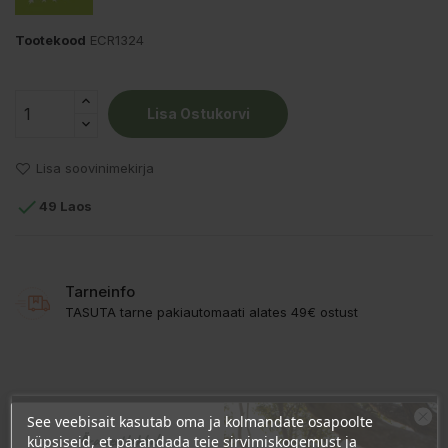
Tootekood
ECR1324
Lisa Ostukorvi
Lisa soovinimekirja

49 Laos
Tarneinfo
TASUTA tarne pakiautomaati alates 49€ ostust
KIRJELDUS
See veebisait kasutab oma ja kolmandate osapoolte
Ära veel lahku!
küpsiseid, et parandada teie sirvimiskogemust ja