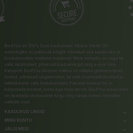
Bio4You on 100% Eesti kaubamärk! Albero Verde OÜ
eesmärgiks on pakkuda kõigile võimalust osa saada öko-ja
loodustoodete imelisest maailmast. Meie eeliseks on väga lai
valik ökotooteid, põnevad kaubamärgid ning e-poe kiire
transport. Bio4You ökopoe valikus on näiteks gluteenivabad
tooted, põnevad vegantooted, lai valik kosmeetikatooteid ja
mitmekesine valik toidulisandeid. Pakume tooteid mis ei
kahjustada loodust, loomi ega meie tervist. Bio4You missiooniks
on rikastada ökotoodete turgu ning harida inimesi tervislike
valikute osas.
KASULIKUD LINGID
keyboard_arrow_down
MINU KONTO
keyboard_arrow_down
JÄLGI MEID
keyboard_arrow_down