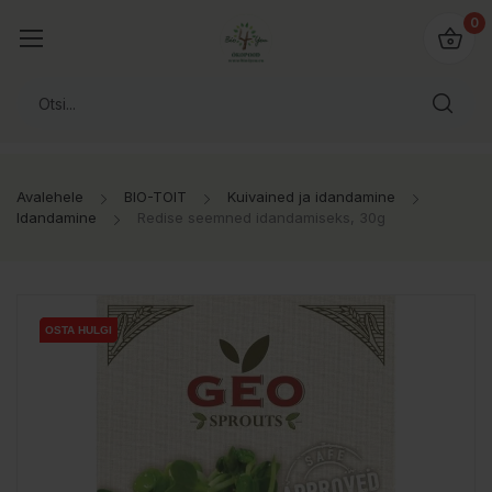
0
Avalehele
BIO-TOIT
Kuivained ja idandamine
Idandamine
Redise seemned idandamiseks, 30g
OSTA HULGI
OSTA HULGI