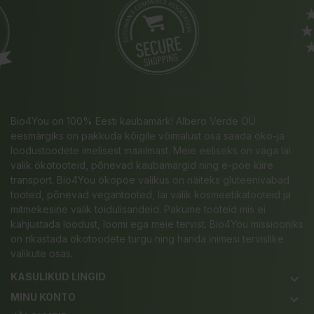
Bio4You on 100% Eesti kaubamärk! Albero Verde OÜ
eesmärgiks on pakkuda kõigile võimalust osa saada öko-ja
loodustoodete imelisest maailmast. Meie eeliseks on väga lai
valik ökotooteid, põnevad kaubamärgid ning e-poe kiire
transport. Bio4You ökopoe valikus on näiteks gluteenivabad
tooted, põnevad vegantooted, lai valik kosmeetikatooteid ja
mitmekesine valik toidulisandeid. Pakume tooteid mis ei
kahjustada loodust, loomi ega meie tervist. Bio4You missiooniks
on rikastada ökotoodete turgu ning harida inimesi tervislike
valikute osas.
KASULIKUD LINGID
keyboard_arrow_down
MINU KONTO
keyboard_arrow_down