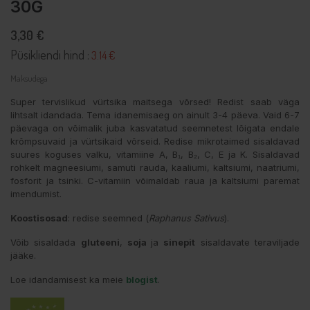
30G
3,30 €
Püsikliendi hind :
3.14 €
Maksudega
Super tervislikud vürtsika maitsega võrsed! Redist saab väga
lihtsalt idandada. Tema idanemisaeg on ainult 3-4 päeva. Vaid 6-7
päevaga on võimalik juba kasvatatud seemnetest lõigata endale
krõmpsuvaid ja vürtsikaid võrseid. Redise mikrotaimed sisaldavad
suures koguses valku, vitamiine A, B₁, B₂, C, E ja K. Sisaldavad
rohkelt magneesiumi, samuti rauda, kaaliumi, kaltsiumi, naatriumi,
fosforit ja tsinki. C-vitamiin võimaldab raua ja kaltsiumi paremat
imendumist.
Koostisosad
: redise seemned (
Raphanus Sativus
).
Võib sisaldada
gluteeni
,
soja
ja
sinepit
sisaldavate teraviljade
jääke.
Loe idandamisest ka meie
blogist
.