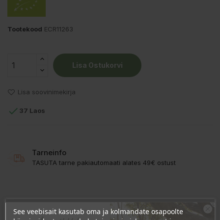
Tootekood
ECR11263
Lisa Ostukorvi
Lisa soovinimekirja

37 Laos
Tarneinfo
TASUTA tarne pakiautomaati alates 49€ ostust
KIRJELDUS
See veebisait kasutab oma ja kolmandate osapoolte