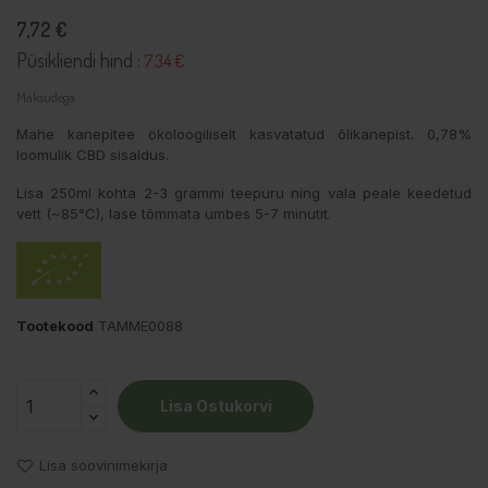
7,72 €
Püsikliendi hind :
7.34 €
Maksudega
Mahe kanepitee ökoloogiliselt kasvatatud õlikanepist. 0,78%
loomulik CBD sisaldus.
Lisa 250ml kohta 2-3 grammi teepuru ning vala peale keedetud
vett (~85°C), lase tõmmata umbes 5-7 minutit.
Tootekood
TAMME0088
Lisa Ostukorvi
Lisa soovinimekirja