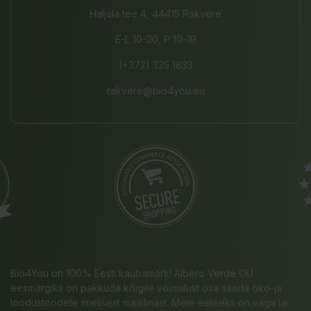
Haljala tee 4, 44415 Rakvere
E-L 10-20, P 10-19
(+372) 325 1833
rakvere@bio4you.eu
Bio4You on 100% Eesti kaubamärk! Albero Verde OÜ
eesmärgiks on pakkuda kõigile võimalust osa saada öko-ja
loodustoodete imelisest maailmast. Meie eeliseks on väga lai