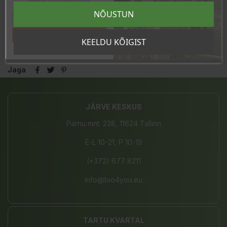
Registreeru e-maili aadressiga ja saad
sooduskoodi!
NÕUSTUN
Laos
12 Toodet
Tahan sooduskoodi!
KEELDU KÕIGIST
Jaga
JÄRVE KESKUS
Pärnu mnt. 238, 11624 Tallinn
E-L 10-21, P 10-19
(+372) 677 8211
info@bio4you.eu
TARTU KVARTAL