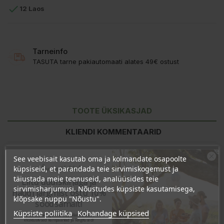

12 Laos
Tarneinfo
TASUTA tarne pakiautomaati alates 49€ ostust
TOOTE ÜKSIKASJAD
KLIENDI KOMMENTAARID
See veebisait kasutab oma ja kolmandate osapoolte
Ära veel lahku!
küpsiseid, et parandada teie sirvimiskogemust ja
täiustada meie teenuseid, analüüsides teie
Liitu uudiskirjaga ja
sirvimisharjumusi. Nõustudes küpsiste kasutamisega,
naudi järgmist ostu 10%
klõpsake nuppu "Nõustu".
soodsamalt!
Küpsiste poliitika
Kohandage küpsised
Sind ootavad spetsiaalsed allahindlused,
eksklusiivsed kampaaniad ja kingitused!