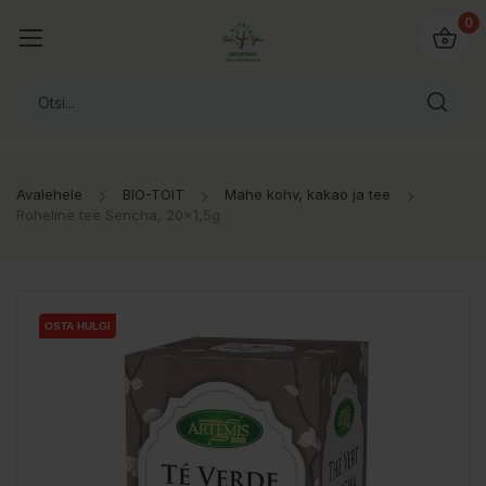
0
Avalehele
BIO-TOIT
Mahe kohv, kakao ja tee
Roheline tee Sencha, 20x1,5g
OSTA HULGI
OSTA HULGI
OSTA HULGI