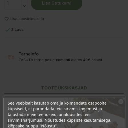
Lisa Ostukorvi
Lisa soovinimekirja

8 Laos
Tarneinfo
TASUTA tarne pakiautomaati alates 49€ ostust
TOOTE ÜKSIKASJAD
KLIENDI KOMMENTAARID
See veebisait kasutab oma ja kolmandate osapoolte
Ära veel lahku!
küpsiseid, et parandada teie sirvimiskogemust ja
täiustada meie teenuseid, analüüsides teie
Liitu uudiskirjaga ja
sirvimisharjumusi. Nõustudes küpsiste kasutamisega,
naudi järgmist ostu 10%
klõpsake nuppu "Nõustu".