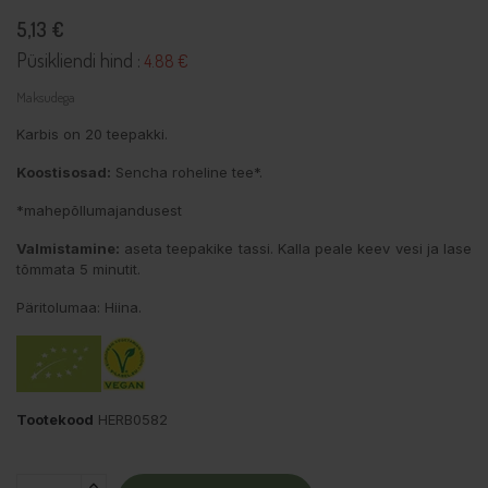
5,13 €
Püsikliendi hind :
4.88 €
Maksudega
Karbis on 20 teepakki.
Koostisosad:
Sencha roheline tee*.
*mahepõllumajandusest
Valmistamine:
aseta teepakike tassi. Kalla peale keev vesi ja lase
tõmmata 5 minutit.
Päritolumaa: Hiina.
Tootekood
HERB0582