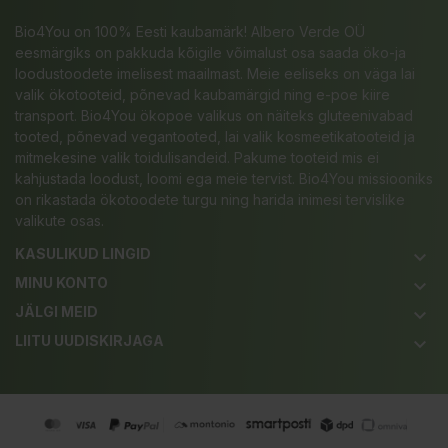
Bio4You on 100% Eesti kaubamärk! Albero Verde OÜ
eesmärgiks on pakkuda kõigile võimalust osa saada öko-ja
loodustoodete imelisest maailmast. Meie eeliseks on väga lai
valik ökotooteid, põnevad kaubamärgid ning e-poe kiire
transport. Bio4You ökopoe valikus on näiteks gluteenivabad
tooted, põnevad vegantooted, lai valik kosmeetikatooteid ja
mitmekesine valik toidulisandeid. Pakume tooteid mis ei
kahjustada loodust, loomi ega meie tervist. Bio4You missiooniks
on rikastada ökotoodete turgu ning harida inimesi tervislike
valikute osas.
KASULIKUD LINGID
keyboard_arrow_down
MINU KONTO
keyboard_arrow_down
JÄLGI MEID
keyboard_arrow_down
LIITU UUDISKIRJAGA
keyboard_arrow_down