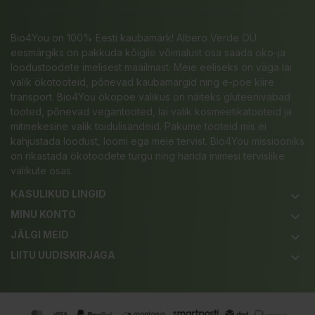
Bio4You on 100% Eesti kaubamärk! Albero Verde OÜ
eesmärgiks on pakkuda kõigile võimalust osa saada öko-ja
loodustoodete imelisest maailmast. Meie eeliseks on väga lai
valik ökotooteid, põnevad kaubamärgid ning e-poe kiire
transport. Bio4You ökopoe valikus on näiteks gluteenivabad
tooted, põnevad vegantooted, lai valik kosmeetikatooteid ja
mitmekesine valik toidulisandeid. Pakume tooteid mis ei
kahjustada loodust, loomi ega meie tervist. Bio4You missiooniks
on rikastada ökotoodete turgu ning harida inimesi tervislike
valikute osas.
KASULIKUD LINGID
keyboard_arrow_down
MINU KONTO
keyboard_arrow_down
JÄLGI MEID
keyboard_arrow_down
LIITU UUDISKIRJAGA
keyboard_arrow_down