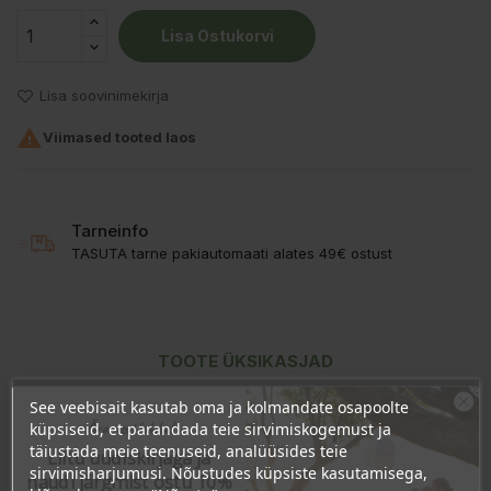
Lisa Ostukorvi
Lisa soovinimekirja

Viimased tooted laos
Tarneinfo
TASUTA tarne pakiautomaati alates 49€ ostust
TOOTE ÜKSIKASJAD
See veebisait kasutab oma ja kolmandate osapoolte
KLIENDI KOMMENTAARID
Ära veel lahku!
küpsiseid, et parandada teie sirvimiskogemust ja
täiustada meie teenuseid, analüüsides teie
Liitu uudiskirjaga ja
sirvimisharjumusi. Nõustudes küpsiste kasutamisega,
naudi järgmist ostu 10%