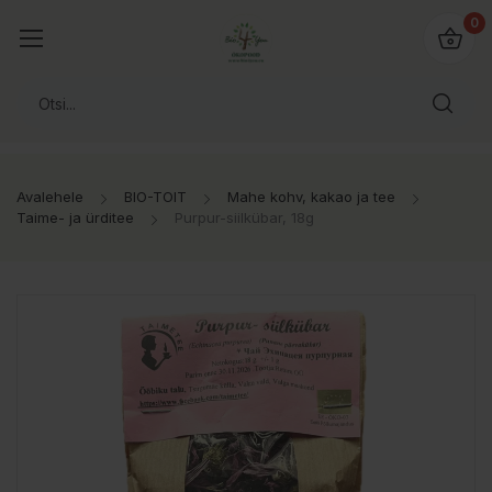
0
Avalehele
BIO-TOIT
Mahe kohv, kakao ja tee
Taime- ja ürditee
Purpur-siilkübar, 18g