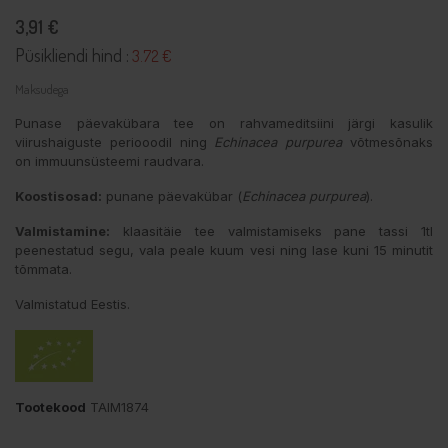
3,91 €
Püsikliendi hind :
3.72 €
Maksudega
Punase päevakübara tee on rahvameditsiini järgi kasulik
viirushaiguste periooodil ning
Echinacea purpurea
võtmesõnaks
on immuunsüsteemi raudvara.
Koostisosad:
punane päevakübar (
Echinacea purpurea
).
Valmistamine:
klaasitäie tee valmistamiseks pane tassi 1tl
peenestatud segu, vala peale kuum vesi ning lase kuni 15 minutit
tõmmata.
Valmistatud Eestis.
Tootekood
TAIM1874