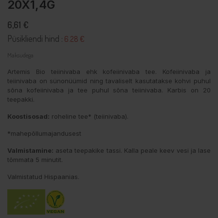
20X1,4G
6,61 €
Püsikliendi hind :
6.28 €
Maksudega
Artemis Bio teiinivaba ehk kofeiinivaba tee. Kofeiinivaba ja
teiinivaba on sünonüümid ning tavaliselt kasutatakse kohvi puhul
sõna kofeiinivaba ja tee puhul sõna teiinivaba. Karbis on 20
teepakki.
Koostisosad:
roheline tee* (teiinivaba).
*mahepõllumajandusest
Valmistamine:
aseta teepakike tassi. Kalla peale keev vesi ja lase
tõmmata 5 minutit.
Valmistatud Hispaanias.