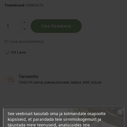
Tootekood
HERB0674
Lisa Ostukorvi
Lisa soovinimekirja

43 Laos
Tarneinfo
TASUTA tarne pakiautomaati alates 49€ ostust
TOOTE ÜKSIKASJAD
See veebisait kasutab oma ja kolmandate osapoolte
Ära veel lahku!
küpsiseid, et parandada teie sirvimiskogemust ja
KLIENDI KOMMENTAARID
täiustada meie teenuseid, analüüsides teie
Liitu uudiskirjaga ja