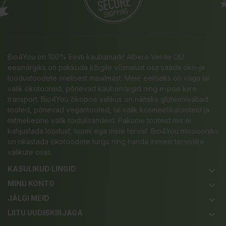
Bio4You on 100% Eesti kaubamärk! Albero Verde OÜ
eesmärgiks on pakkuda kõigile võimalust osa saada öko-ja
loodustoodete imelisest maailmast. Meie eeliseks on väga lai
valik ökotooteid, põnevad kaubamärgid ning e-poe kiire
transport. Bio4You ökopoe valikus on näiteks gluteenivabad
tooted, põnevad vegantooted, lai valik kosmeetikatooteid ja
mitmekesine valik toidulisandeid. Pakume tooteid mis ei
kahjustada loodust, loomi ega meie tervist. Bio4You missiooniks
on rikastada ökotoodete turgu ning harida inimesi tervislike
valikute osas.
KASULIKUD LINGID
keyboard_arrow_down
MINU KONTO
keyboard_arrow_down
JÄLGI MEID
keyboard_arrow_down
LIITU UUDISKIRJAGA
keyboard_arrow_down