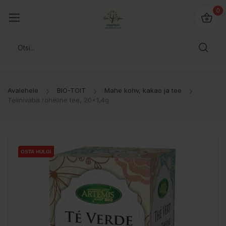
0
Avalehele
BIO-TOIT
Mahe kohv, kakao ja tee
Teiinivaba roheline tee, 20x1,4g
OSTA HULGI
OSTA HULGI
OSTA HULGI