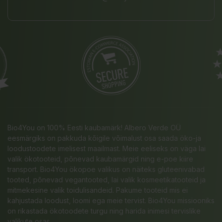
Bio4You on 100% Eesti kaubamärk! Albero Verde OÜ
eesmärgiks on pakkuda kõigile võimalust osa saada öko-ja
loodustoodete imelisest maailmast. Meie eeliseks on väga lai
valik ökotooteid, põnevad kaubamärgid ning e-poe kiire
transport. Bio4You ökopoe valikus on näiteks gluteenivabad
tooted, põnevad vegantooted, lai valik kosmeetikatooteid ja
mitmekesine valik toidulisandeid. Pakume tooteid mis ei
kahjustada loodust, loomi ega meie tervist. Bio4You missiooniks
on rikastada ökotoodete turgu ning harida inimesi tervislike
valikute osas.