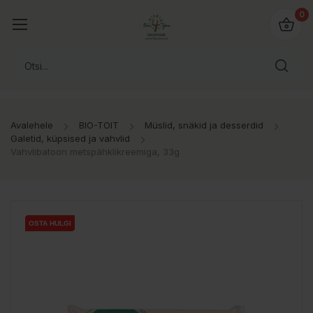
0
Avalehele
BIO-TOIT
Müslid, snäkid ja desserdid
Galetid, küpsised ja vahvlid
Vahvlibatoon metspähklikreemiga, 33g
OSTA HULGI
OSTA HULGI
OSTA HULGI