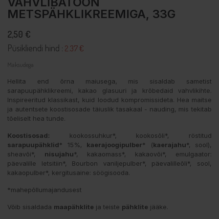
VAHVLIBATOON
METSPÄHKLIKREEMIGA, 33G
2,50 €
Püsikliendi hind :
2.37 €
Maksudega
Hellita end õrna maiusega, mis sisaldab sametist
sarapuupähklikreemi, kakao glasuuri ja krõbedaid vahvlikihte.
Inspireeritud klassikast, kuid loodud kompromissideta. Hea maitse
ja autentsete koostisosade täiuslik tasakaal - nauding, mis tekitab
tõeliselt hea tunde.
Koostisosad:
kookossuhkur*, kookosõli*, röstitud
sarapuupähklid
* 15%,
kaerajoogipulber
* (
kaerajahu
*, sool),
sheavõi*,
nisujahu
*, kakaomass*, kakaovõi*, emulgaator:
päevalille letsitiin*, Bourbon vaniljepulber*, päevalilleõli*, sool,
kakaopulber*, kergitusaine: söögisooda.
*mahepõllumajandusest
Võib sisaldada
maapähklite
ja teiste
pähklite
jääke.