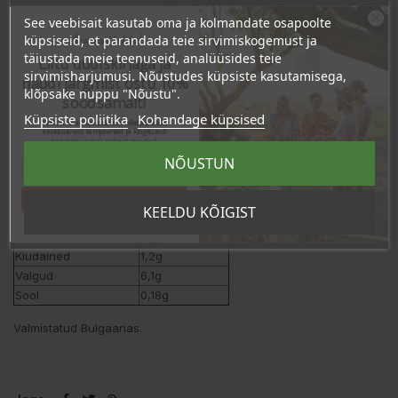
KIRJELDUS
See veebisait kasutab oma ja kolmandate osapoolte
TOOTE ÜKSIKASJAD
Ära veel lahku!
küpsiseid, et parandada teie sirvimiskogemust ja
täiustada meie teenuseid, analüüsides teie
Liitu uudiskirjaga ja
KLIENDI KOMMENTAARID
sirvimisharjumusi. Nõustudes küpsiste kasutamisega,
naudi järgmist ostu 10%
klõpsake nuppu "Nõustu".
soodsamalt!
Küpsiste poliitika
Kohandage küpsised
Sind ootavad spetsiaalsed allahindlused,
eksklusiivsed kampaaniad ja kingitused!
Toitumisalane teave
100g kohta
Registreeru e-maili aadressiga ja saad
sooduskoodi!
Energiasisaldus
2499kJ/601kcal
NÕUSTUN
Rasvad
43g
- millest küllastunud
24g
Tahan sooduskoodi!
KEELDU KÕIGIST
Süsivesikud
46g
- millest suhkrud
31g
Kiudained
1,2g
Valgud
6,1g
Sool
0,18g
Valmistatud Bulgaarias.