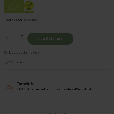
Tootekood
SMA3063
Lisa Ostukorvi
Lisa soovinimekirja

18 Laos
Tarneinfo
TASUTA tarne pakiautomaati alates 49€ ostust