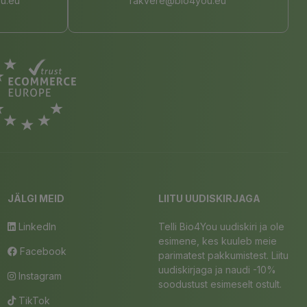
u.eu
rakvere@bio4you.eu
JÄLGI MEID
LIITU UUDISKIRJAGA
LinkedIn
Telli Bio4You uudiskiri ja ole
esimene, kes kuuleb meie
Facebook
parimatest pakkumistest. Liitu
uudiskirjaga ja naudi -10%
Instagram
soodustust esimeselt ostult.
TikTok