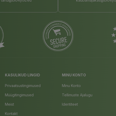
tartu@bio4you.eu
kaubamajakas@bio4yo
KASULIKUD LINGID
MINU KONTO
Privaatsustingimused
Minu Konto
Müügitingimused
Tellimuste Ajalugu
Meist
Identiteet
Kontakt