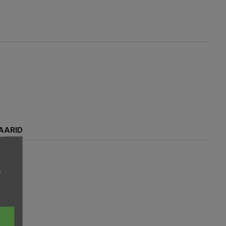
AARID
,