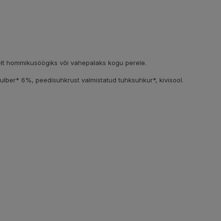
lt hommikusöögiks või vahepalaks kogu perele.
lber* 6%, peedisuhkrust valmistatud tuhksuhkur*, kivisool.