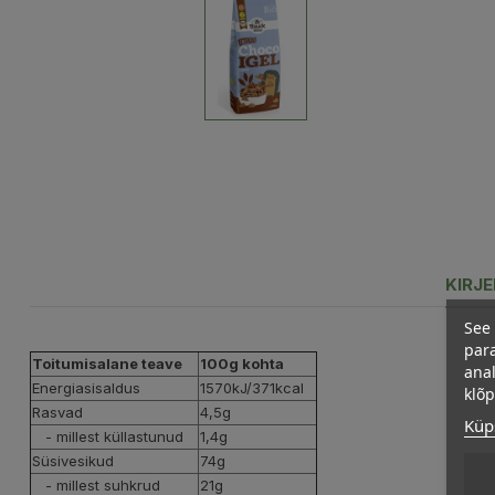
KIRJ
See 
para
Toitumisalane teave
100g kohta
anal
Energiasisaldus
1570kJ/371kcal
klõ
Rasvad
4,5g
Küps
- millest küllastunud
1,4g
Süsivesikud
74g
- millest suhkrud
21g