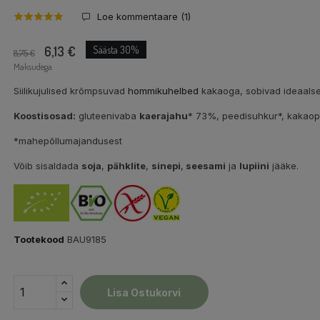
Loe kommentaare (
1
)
6,13 €
Säästa 30%
8,75 €
Maksudega
Siilikujulised krõmpsuvad
hommikuhelbed
kakaoga, sobivad ideaalse
Koostisosad:
gluteenivaba
kaerajahu
* 73%, peedisuhkur*, kakaopu
*mahepõllumajandusest
Võib sisaldada
soja
,
pähklite
,
sinepi
,
seesami
ja
lupiini
jääke.
Tootekood
BAU9185
Lisa Ostukorvi