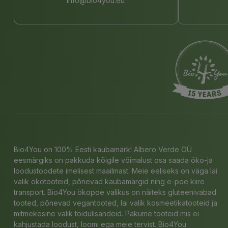
info@bio4you.eu
Bio4You on 100% Eesti kaubamärk! Albero Verde OÜ
eesmärgiks on pakkuda kõigile võimalust osa saada öko-ja
loodustoodete imelisest maailmast. Meie eeliseks on väga lai
valik ökotooteid, põnevad kaubamärgid ning e-poe kiire
transport. Bio4You ökopoe valikus on näiteks gluteenivabad
tooted, põnevad vegantooted, lai valik kosmeetikatooteid ja
mitmekesine valik toidulisandeid. Pakume tooteid mis ei
kahjustada loodust, loomi ega meie tervist. Bio4You