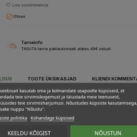
Lisa soovinimekirja

Otsas
Tarneinfo
TASUTA tarne pakiautomaati alates 49€ ostust
ELDUS
TOOTE ÜKSIKASJAD
KLIENDI KOMMENT
veebisait kasutab oma ja kolmandate osapoolte küpsiseid, et
ndada teie sirvimiskogemust ja täiustada meie teenuseid,
üüsides teie sirvimisharjumusi. Nõustudes küpsiste kasutamisega
psake nuppu "Nõustu".
iste poliitika
Kohandage küpsised
KEELDU KÕIGIST
NÕUSTUN