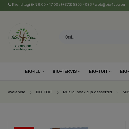
Klienditugi E-N 9.00 - 17.00 / (+372) 5305 4036 / web@bio4you.eu
BIO-ILU
BIO-TERVIS
BIO-TOIT
BIO
Avalehele
BIO-TOIT
Müslid, snäkid ja desserdid
Müs