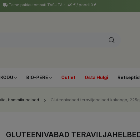
Tarne pakiautomaati TASUTA al 49 € / poodi 0 €
-KODU
BIO-PERE
Outlet
Osta Hulgi
Retseptid
lid, hommikuhelbed
Gluteenivabad teraviljahelbed kakaoga, 225g
GLUTEENIVABAD TERAVILJAHELBED