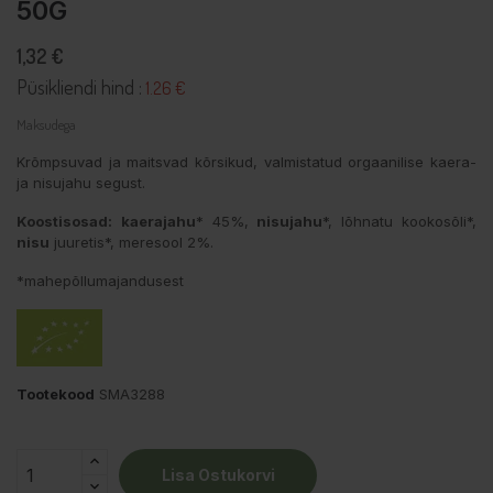
50G
1,32 €
Püsikliendi hind :
1.26 €
Maksudega
Krõmpsuvad ja maitsvad kõrsikud, valmistatud orgaanilise kaera-
ja nisujahu segust.
Koostisosad:
kaerajahu
* 45%,
nisujahu
*, lõhnatu kookosõli*,
nisu
juuretis*, meresool 2%.
*mahepõllumajandusest
Tootekood
SMA3288
Lisa Ostukorvi