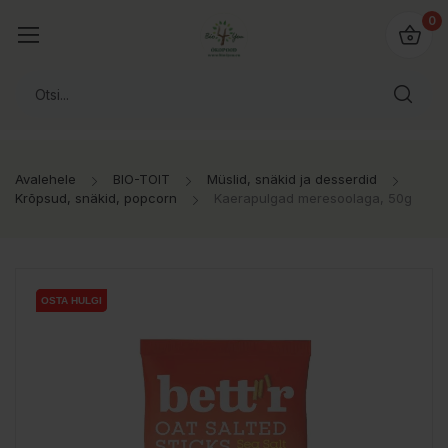
0
Avalehele
BIO-TOIT
Müslid, snäkid ja desserdid
Krõpsud, snäkid, popcorn
Kaerapulgad meresoolaga, 50g
OSTA HULGI
OSTA HULGI