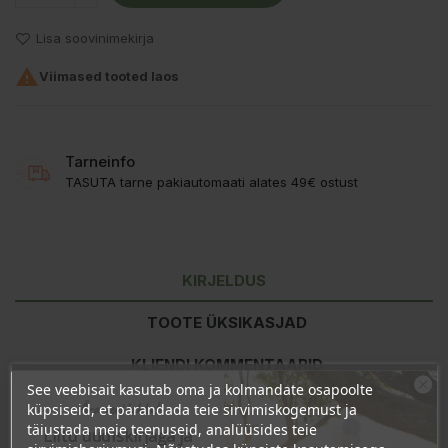
Lisa soovinimekirja

Viimased tooted laos
Tarneinfo
TASUTA tarne pakiautomaati alates 49€ ostust
KIRJELDUS
TOOTE ÜKSIKASJAD
KLIENDI KOMMENTAARID
See veebisait kasutab oma ja kolmandate osapoolte
Ära veel lahku!
küpsiseid, et parandada teie sirvimiskogemust ja
täiustada meie teenuseid, analüüsides teie
Liitu uudiskirjaga ja
Toitumisalane teave
100g kohta