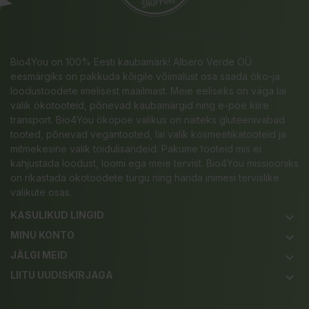
Bio4You on 100% Eesti kaubamärk! Albero Verde OÜ
eesmärgiks on pakkuda kõigile võimalust osa saada öko-ja
loodustoodete imelisest maailmast. Meie eeliseks on väga lai
valik ökotooteid, põnevad kaubamärgid ning e-poe kiire
transport. Bio4You ökopoe valikus on näiteks gluteenivabad
tooted, põnevad vegantooted, lai valik kosmeetikatooteid ja
mitmekesine valik toidulisandeid. Pakume tooteid mis ei
kahjustada loodust, loomi ega meie tervist. Bio4You missiooniks
on rikastada ökotoodete turgu ning harida inimesi tervislike
valikute osas.
KASULIKUD LINGID
keyboard_arrow_down
MINU KONTO
keyboard_arrow_down
JÄLGI MEID
keyboard_arrow_down
LIITU UUDISKIRJAGA
keyboard_arrow_down