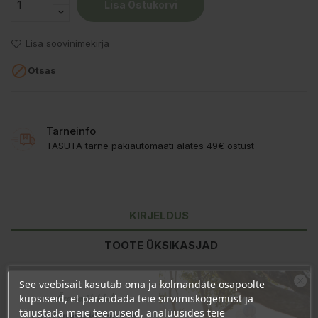
Lisa Ostukorvi
Lisa soovinimekirja

Otsas
Tarneinfo
TASUTA tarne pakiautomaati alates 49€ ostust
KIRJELDUS
TOOTE ÜKSIKASJAD
KLIENDI KOMMENTAARID
See veebisait kasutab oma ja kolmandate osapoolte
Ära veel lahku!
küpsiseid, et parandada teie sirvimiskogemust ja
täiustada meie teenuseid, analüüsides teie
Liitu uudiskirjaga ja