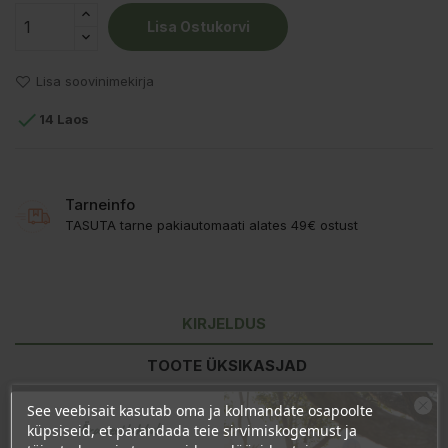
Lisa Ostukorvi
Lisa soovinimekirja

14 Laos
Tarneinfo
TASUTA tarne pakiautomaati alates 49€ ostust
KIRJELDUS
TOOTE ÜKSIKASJAD
KLIENDI KOMMENTAARID
See veebisait kasutab oma ja kolmandate osapoolte
Ära veel lahku!
küpsiseid, et parandada teie sirvimiskogemust ja