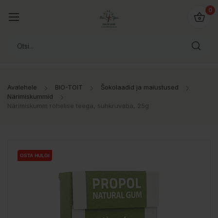
0
Avalehele
BIO-TOIT
Šokolaadid ja maiustused
Närimiskummid
Närimiskumm rohelise teega, suhkruvaba, 25g
OSTA HULGI
OSTA HULGI
OSTA HULGI