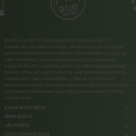
Bio4You on 100% Eesti kaubamärk! Albero Verde OÜ
eesmärgiks on pakkuda kõigile võimalust osa saada öko-ja
loodustoodete imelisest maailmast. Meie eeliseks on väga lai
valik ökotooteid, põnevad kaubamärgid ning e-poe kiire
transport. Bio4You ökopoe valikus on näiteks gluteenivabad
tooted, põnevad vegantooted, lai valik kosmeetikatooteid ja
mitmekesine valik toidulisandeid. Pakume tooteid mis ei
kahjustada loodust, loomi ega meie tervist. Bio4You missiooniks
on rikastada ökotoodete turgu ning harida inimesi tervislike
valikute osas.
KASULIKUD LINGID
keyboard_arrow_down
MINU KONTO
keyboard_arrow_down
JÄLGI MEID
keyboard_arrow_down
LIITU UUDISKIRJAGA
keyboard_arrow_down