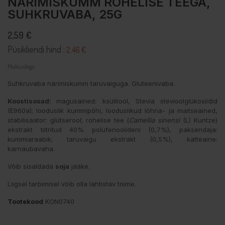
NÄRIMISKUMM ROHELISE TEEGA,
SUHKRUVABA, 25G
2,59 €
Püsikliendi hind :
2.46 €
Maksudega
Suhkruvaba närimiskumm taruvaiguga. Gluteenivaba.
Koostisosad:
magusained: ksülitool, Stevia stevioolglükosiidid
(E960a); looduslik kummipõhi, looduslikud lõhna- ja maitseained,
stabilisaator: glütserool; rohelise tee (
Camellia sinensi
(L) Kuntze)
ekstrakt tiitritud 40% polüfenoolideni (0,7%), paksendaja:
kummiaraabik; taruvaigu ekstrakt (0,5%), katteaine:
karnaubavaha.
Võib sisaldada
soja
jääke.
Liigsel tarbimisel võib olla lahtistav toime.
Tootekood
KON0740