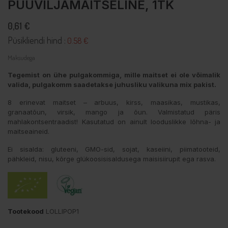
PUUVILJAMAITSELINE, 1TK
0,61 €
Püsikliendi hind :
0.58 €
Maksudega
Tegemist on ühe pulgakommiga, mille maitset ei ole võimalik
valida, pulgakomm saadetakse juhusliku valikuna mix pakist.
8 erinevat maitset – arbuus, kirss, maasikas, mustikas,
granaatõun, virsik, mango ja õun. Valmistatud päris
mahlakontsentraadist! Kasutatud on ainult looduslikke lõhna- ja
maitseaineid.
Ei sisalda: gluteeni, GMO-sid, sojat, kaseiini, piimatooteid,
pähkleid, nisu, kõrge glükoosisisaldusega maisisiirupit ega rasva.
Tootekood
LOLLIPOP1