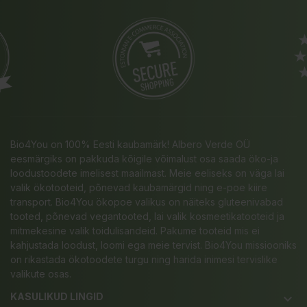
Bio4You on 100% Eesti kaubamärk! Albero Verde OÜ
eesmärgiks on pakkuda kõigile võimalust osa saada öko-ja
loodustoodete imelisest maailmast. Meie eeliseks on väga lai
valik ökotooteid, põnevad kaubamärgid ning e-poe kiire
transport. Bio4You ökopoe valikus on näiteks gluteenivabad
tooted, põnevad vegantooted, lai valik kosmeetikatooteid ja
mitmekesine valik toidulisandeid. Pakume tooteid mis ei
kahjustada loodust, loomi ega meie tervist. Bio4You missiooniks
on rikastada ökotoodete turgu ning harida inimesi tervislike
valikute osas.
KASULIKUD LINGID
keyboard_arrow_down