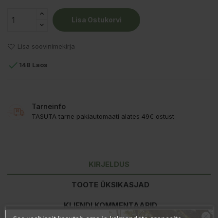
Lisa Ostukorvi
Lisa soovinimekirja

148 Laos
Tarneinfo
TASUTA tarne pakiautomaati alates 49€ ostust
KIRJELDUS
TOOTE ÜKSIKASJAD
KLIENDI KOMMENTAARID