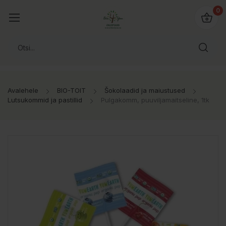
0
Avalehele
BIO-TOIT
Šokolaadid ja maiustused
Lutsukommid ja pastillid
Pulgakomm, puuviljamaitseline, 1tk