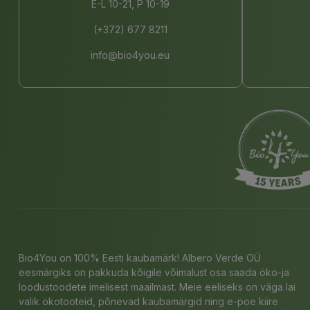
E-L 10-21, P 10-19
(+372) 677 8211
info@bio4you.eu
Bio4You on 100% Eesti kaubamärk! Albero Verde OÜ
eesmärgiks on pakkuda kõigile võimalust osa saada öko-ja
loodustoodete imelisest maailmast. Meie eeliseks on väga lai
valik ökotooteid, põnevad kaubamärgid ning e-poe kiire