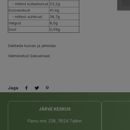
- millest küllastunud
23,2g
Süsivesikud
41,4g
- millest suhkrud
36,7g
Valgud
8,0g
Sool
0,09g
Säilitada kuivas ja jahedas.
Valmistatud Saksamaal.
Jaga
JÄRVE KESKUS
Pärnu mnt. 238, 11624 Tallinn