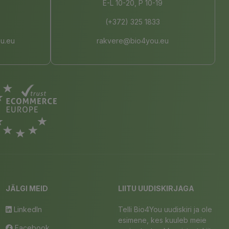
E-L 10-20, P 10-19
(+372) 325 1833
u.eu
rakvere@bio4you.eu
JÄLGI MEID
LIITU UUDISKIRJAGA
LinkedIn
Telli Bio4You uudiskiri ja ole
esimene, kes kuuleb meie
Facebook