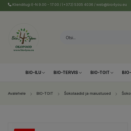
Klienditugi E-N 9.00 - 17.00 / (+372) 5305 4036 / web@bio4you.eu
BIO-ILU
BIO-TERVIS
BIO-TOIT
BIO
Avalehele
BIO-TOIT
Šokolaadid ja maiustused
Šoko