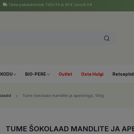
Tarne pakiautomaati TASUTA al 49 € / poodi 0 €
-KODU
BIO-PERE
Outlet
Osta Hulgi
Retseptid
laadid
Tume šokolaad mandlite ja apelsiniga, 100g
TUME ŠOKOLAAD MANDLITE JA APE