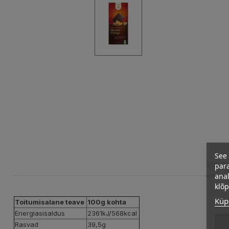
See 
KIRJ
para
anal
klõ
Küps
Toitumisalane teave
100g kohta
Energiasisaldus
2361kJ/568kcal
Rasvad
39,5g