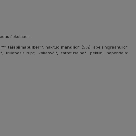
medas šokolaadis.
r°*,
täispiimapulber
°*, hakitud
mandlid
* (5%), apelsinigraanulid*
, fruktoosisiirup*, kakaovõi*, tarretusaine*: pektiin; hapendaja: