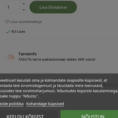
Lisa Ostukorvi
Lisa soovinimekirja

42 Laos
Tarneinfo
TASUTA tarne pakiautomaati alates 49€ ostust
veebisait kasutab oma ja kolmandate osapoolte küpsiseid, et
ELDUS
ndada teie sirvimiskogemust ja täiustada meie teenuseid,
TOOTE ÜKSIKASJAD
KLIENDI KOMMENT
üüsides teie sirvimisharjumusi. Nõustudes küpsiste kasutamisega
psake nuppu "Nõustu".
iste poliitika
Kohandage küpsised
KEELDU KÕIGIST
NÕUSTUN