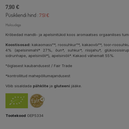
7,90 €
Püsikliendi hind :
7.51 €
Maksudega
Krõbedad mandli- ja apelsinitükid koos aromaatses orgaanilises tu
Koostisosad:
kakaomass°*, roosuhkur°*, kakaovõi°*, toor-roosuhku
4% (apelsinimahl* 27%, õun*, suhkur*, riisijahu*, glükoosisiirup*
sidrunhape, apelsiniõli*), apelsiniõli*. Kakaod vähemalt 55%.
°õiglasest kaubandusest / Fair Trade
*kontrollitud mahepõllumajandusest
Võib sisaldada
pähklite
ja
gluteeni
jääke.
Tootekood
GEP5334