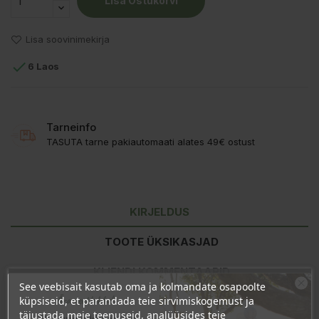
Lisa Ostukorvi
Lisa soovinimekirja

6 Laos
Tarneinfo
TASUTA tarne pakiautomaati alates 49€ ostust
KIRJELDUS
TOOTE ÜKSIKASJAD
KLIENDI KOMMENTAARID
See veebisait kasutab oma ja kolmandate osapoolte
Ära veel lahku!
küpsiseid, et parandada teie sirvimiskogemust ja
täiustada meie teenuseid, analüüsides teie