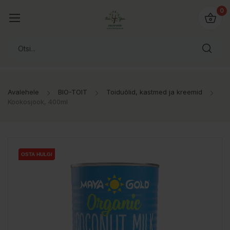
0
Avalehele
BIO-TOIT
Toiduõlid, kastmed ja kreemid
Kookosjook, 400ml
OSTA HULGI
OSTA HULGI
OSTA HULGI
OSTA HULGI
OSTA HULGI