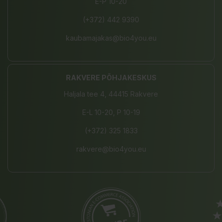
E-P 10-20
(+372) 442 9390
kaubamajakas@bio4you.eu
RAKVERE PÕHJAKESKUS
Haljala tee 4, 44415 Rakvere
E-L 10-20, P 10-19
(+372) 325 1833
rakvere@bio4you.eu