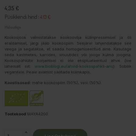
4,35 €
Püsikliendi hind :
4.13 €
Maksudega
Kookosjook valmistatakse kookosvilja külmpressimisel ja õli
eraldamisel, järgi jääb kookospiim. Seejärel lahjendatakse see
veega ja segatakse, et saada homogeniseeritud aine. Kasutage
seda kastmetes, karrides, smuutides või jooge külma joogina.
Kookospähklite korjamisel ei ole ekspluateeritud ahve (loe
lähemalt siit:
www.
bioblogi.eu/ahvid-kookospahkli-aris
). Sobilik
veganitele. Peale avamist säilitada külmkapis.
Koostisosad:
mahe kookospiim (50%), vesi (50%).
Tootekood
MAYA4200