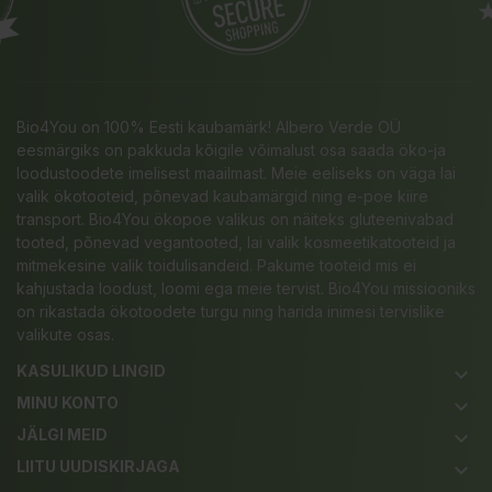
Bio4You on 100% Eesti kaubamärk! Albero Verde OÜ
eesmärgiks on pakkuda kõigile võimalust osa saada öko-ja
loodustoodete imelisest maailmast. Meie eeliseks on väga lai
valik ökotooteid, põnevad kaubamärgid ning e-poe kiire
transport. Bio4You ökopoe valikus on näiteks gluteenivabad
tooted, põnevad vegantooted, lai valik kosmeetikatooteid ja
mitmekesine valik toidulisandeid. Pakume tooteid mis ei
kahjustada loodust, loomi ega meie tervist. Bio4You missiooniks
on rikastada ökotoodete turgu ning harida inimesi tervislike
valikute osas.
KASULIKUD LINGID
keyboard_arrow_down
MINU KONTO
keyboard_arrow_down
JÄLGI MEID
keyboard_arrow_down
LIITU UUDISKIRJAGA
keyboard_arrow_down