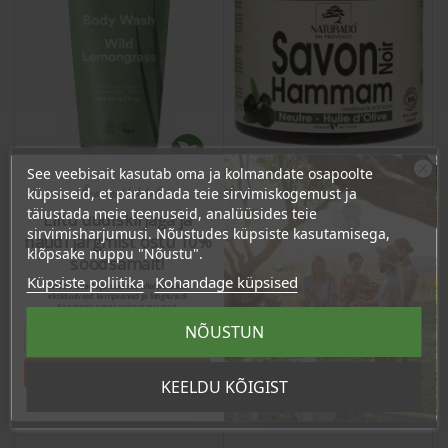
See veebisait kasutab oma ja kolmandate osapoolte
Ära veel lahku!
küpsiseid, et parandada teie sirvimiskogemust ja
täiustada meie teenuseid, analüüsides teie
Liitu uudiskirjaga ja
sirvimisharjumusi. Nõustudes küpsiste kasutamisega,
Dušigeel sidrunheinaga,
Hammam must seep,
naudi järgmist ostu 10%
klõpsake nuppu "Nõustu".
200ml
600g
soodsamalt!
Küpsiste poliitika
Kohandage küpsised
Tavahind
Hind
Hind
9,50 €
Sind ootavad spetsiaalsed allahindlused,
27,90 €
eksklusiivsed kampaaniad ja kingitused!
Registreeru e-maili aadressiga ja saad
7,60 €
sooduskoodi!
NÕUSTUN
26.51 €
Püsikliendi hind :
Tahan sooduskoodi!
KEELDU KÕIGIST
Lisa Ostukorvi
Lisa Ostukorvi