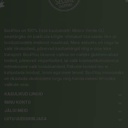
Bio4You on 100% Eesti kaubamärk! Albero Verde OÜ
eesmärgiks on pakkuda kõigile võimalust osa saada öko-ja
loodustoodete imelisest maailmast. Meie eeliseks on väga lai
valik ökotooteid, põnevad kaubamärgid ning e-poe kiire
transport. Bio4You ökopoe valikus on näiteks gluteenivabad
tooted, põnevad vegantooted, lai valik kosmeetikatooteid ja
mitmekesine valik toidulisandeid. Pakume tooteid mis ei
kahjustada loodust, loomi ega meie tervist. Bio4You missiooniks
on rikastada ökotoodete turgu ning harida inimesi tervislike
valikute osas.
KASULIKUD LINGID
keyboard_arrow_down
MINU KONTO
keyboard_arrow_down
JÄLGI MEID
keyboard_arrow_down
LIITU UUDISKIRJAGA
keyboard_arrow_down