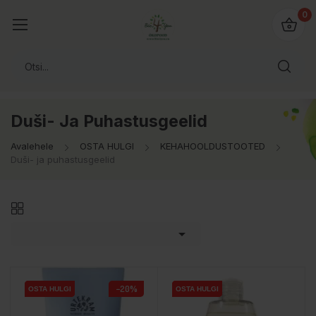
0
Duši- Ja Puhastusgeelid
Avalehele
OSTA HULGI
KEHAHOOLDUSTOOTED
Duši- ja puhastusgeelid

−20%
OSTA HULGI
OSTA HULGI
OSTA HULGI
OSTA HULGI
OSTA HULGI
OSTA HULGI