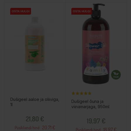
OSTA HULGI
OSTA HULGI
OSTA HULGI
OSTA HULGI
OSTA HULGI
OSTA HULGI
Dušigeel aaloe ja oliiviga,
Dušigeel õuna ja
1l
viinamarjaga, 950ml
Hind
Hind
21,80 €
19,97 €
20.71 €
Püsikliendi hind :
18.97 €
Püsikliendi hind :