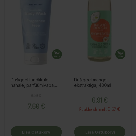
Dušigeel tundlikule
Dušigeel mango
nahale, parfüümivaba,
ekstraktiga, 400ml
200ml
Tavahind
Hind
Hind
9,50 €
6,91 €
7,60 €
6.57 €
Püsikliendi hind :
Lisa Ostukorvi
Lisa Ostukorvi