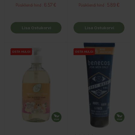
6.57 €
5.89 €
Püsikliendi hind :
Püsikliendi hind :
Lisa Ostukorvi
Lisa Ostukorvi
OSTA HULGI
OSTA HULGI
OSTA HULGI
OSTA HULGI
OSTA HULGI
OSTA HULGI
OSTA HULGI