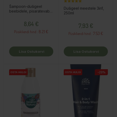
Šampoon-dušigeel
Dušigeel meestele 3in1,
beebidele, pisaratevaba,
250ml
500ml
Hind
Hind
8,64 €
7,93 €
8.21 €
Püsikliendi hind :
7.53 €
Püsikliendi hind :
Lisa Ostukorvi
Lisa Ostukorvi
−20%
OSTA HULGI
OSTA HULGI
OSTA HULGI
OSTA HULGI
OSTA HULGI
OSTA HULGI