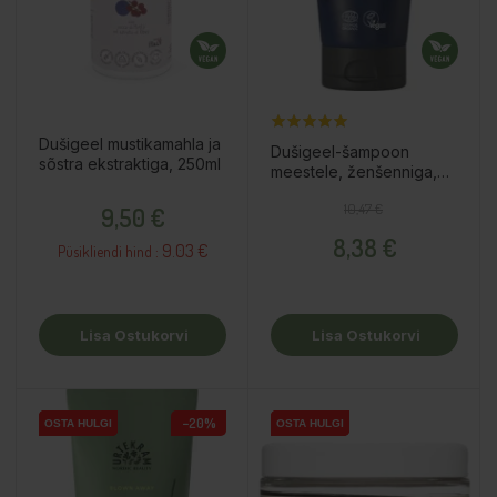
Dušigeel mustikamahla ja
Dušigeel-šampoon
sõstra ekstraktiga, 250ml
meestele, ženšenniga,
200ml
Hind
Tavahind
Hind
10,47 €
9,50 €
8,38 €
9.03 €
Püsikliendi hind :
Lisa Ostukorvi
Lisa Ostukorvi
−20%
OSTA HULGI
OSTA HULGI
OSTA HULGI
OSTA HULGI
OSTA HULGI
OSTA HULGI