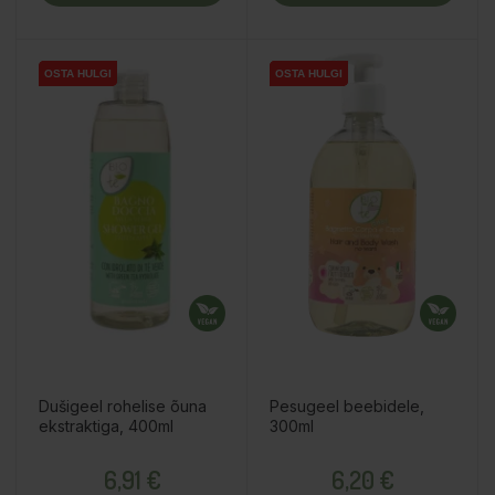
OSTA HULGI
OSTA HULGI
OSTA HULGI
OSTA HULGI
OSTA HULGI
OSTA HULGI
OSTA HULGI
Dušigeel rohelise õuna
Pesugeel beebidele,
ekstraktiga, 400ml
300ml
Hind
Hind
6,91 €
6,20 €