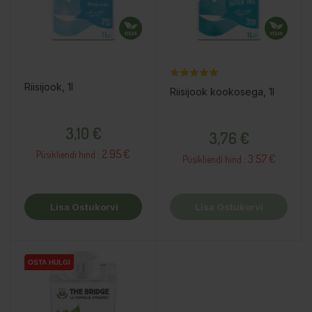
Riisijook, 1l
Riisijook kookosega, 1l
Hind
Hind
3,10 €
3,76 €
2.95 €
Püsikliendi hind :
3.57 €
Püsikliendi hind :
Lisa Ostukorvi
Lisa Ostukorvi
OSTA HULGI
OSTA HULGI
OSTA HULGI