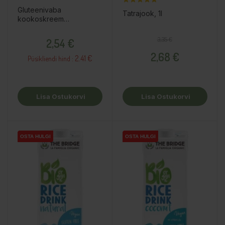
Gluteenivaba
Tatrajook, 1l
kookoskreem
toiduvalmistamiseks,
Hind
200ml
Tavahind
Hind
3,35 €
2,54 €
2,68 €
2.41 €
Püsikliendi hind :
Lisa Ostukorvi
Lisa Ostukorvi
OSTA HULGI
OSTA HULGI
OSTA HULGI
OSTA HULGI
OSTA HULGI
OSTA HULGI
OSTA HULGI
OSTA HULGI