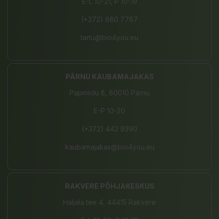
E-L 10-21, P 10-19
(+372) 680 7787
tartu@bio4you.eu
PÄRNU KAUBAMAJAKAS
Papiniidu 8, 80010 Pärnu
E-P 10-20
(+372) 442 9390
kaubamajakas@bio4you.eu
RAKVERE PÕHJAKESKUS
Haljala tee 4, 44415 Rakvere