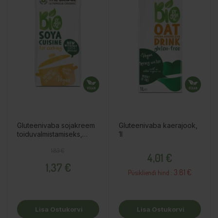
Gluteenivaba sojakreem
Gluteenivaba kaerajook,
toiduvalmistamiseks,
1l
200ml
Tavahind
Hind
Hind
1,83 €
4,01 €
1,37 €
3.81 €
Püsikliendi hind :
Lisa Ostukorvi
Lisa Ostukorvi