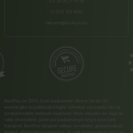
E-L 10-20, P 10-19
(+372) 325 1833
rakvere@bio4you.eu
Bio4You on 100% Eesti kaubamärk! Albero Verde OÜ
eesmärgiks on pakkuda kõigile võimalust osa saada öko-ja
loodustoodete imelisest maailmast. Meie eeliseks on väga lai
valik ökotooteid, põnevad kaubamärgid ning e-poe kiire
transport. Bio4You ökopoe valikus on näiteks gluteenivabad
tooted, põnevad vegantooted, lai valik kosmeetikatooteid ja