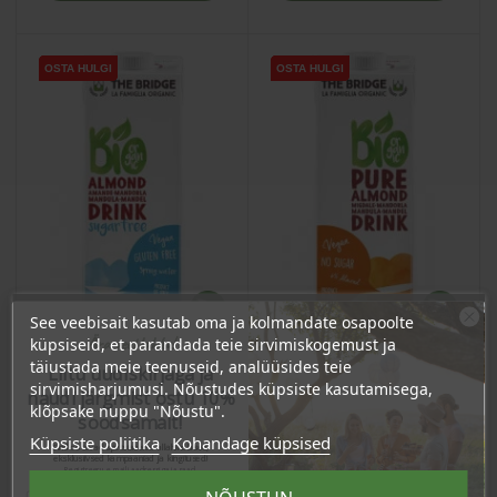
OSTA HULGI
OSTA HULGI
OSTA HULGI
OSTA HULGI
OSTA HULGI
OSTA HULGI
OSTA HULGI
OSTA HULGI
See veebisait kasutab oma ja kolmandate osapoolte
Ära veel lahku!
küpsiseid, et parandada teie sirvimiskogemust ja
täiustada meie teenuseid, analüüsides teie
Liitu uudiskirjaga ja
sirvimisharjumusi. Nõustudes küpsiste kasutamisega,
naudi järgmist ostu 10%
Mandlijook 3%,
klõpsake nuppu "Nõustu".
Mandlijook 6%,
soodsamalt!
suhkruvaba, 1l
suhkruvaba, 1l
Küpsiste poliitika
Kohandage küpsised
Sind ootavad spetsiaalsed allahindlused,
Hind
eksklusiivsed kampaaniad ja kingitused!
Hind
5,03 €
Registreeru e-maili aadressiga ja saad
5,90 €
sooduskoodi!