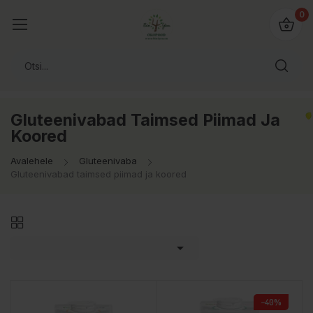
0
Gluteenivabad Taimsed Piimad Ja
Koored
Avalehele
Gluteenivaba
Gluteenivabad taimsed piimad ja koored

−40%