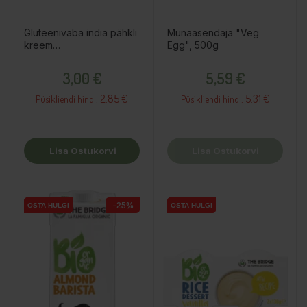
Gluteenivaba india pähkli
Munaasendaja "Veg
kreem
Egg", 500g
toiduvalmistamiseks,
Hind
Hind
200ml
3,00 €
5,59 €
2.85 €
5.31 €
Püsikliendi hind :
Püsikliendi hind :
Lisa Ostukorvi
Lisa Ostukorvi
−25%
OSTA HULGI
OSTA HULGI
OSTA HULGI
OSTA HULGI