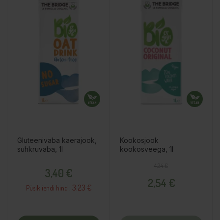
Gluteenivaba kaerajook,
Kookosjook
suhkruvaba, 1l
kookosveega, 1l
Hind
Tavahind
Hind
4,24 €
3,40 €
2,54 €
3.23 €
Püsikliendi hind :