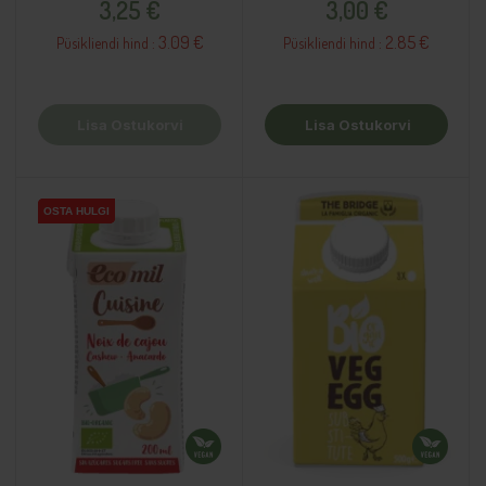
3,25 €
3,00 €
3.09 €
2.85 €
Püsikliendi hind :
Püsikliendi hind :
Lisa Ostukorvi
Lisa Ostukorvi
OSTA HULGI
OSTA HULGI
OSTA HULGI