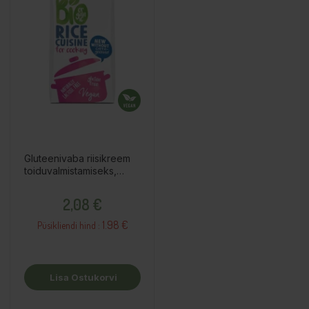
Gluteenivaba riisikreem
toiduvalmistamiseks,
200ml
Hind
2,08 €
1.98 €
Püsikliendi hind :
Lisa Ostukorvi