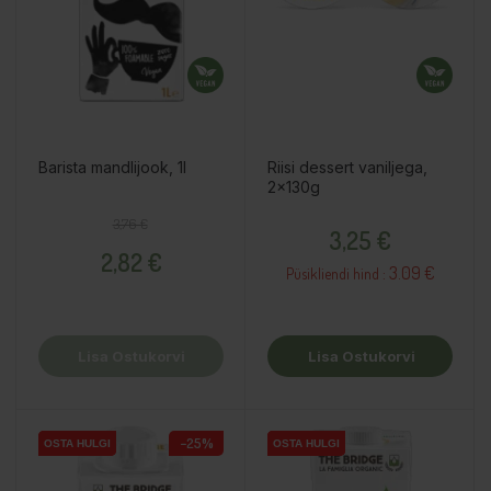
Barista mandlijook, 1l
Riisi dessert vaniljega,
2x130g
Tavahind
Hind
Hind
3,76 €
3,25 €
2,82 €
3.09 €
Püsikliendi hind :
Lisa Ostukorvi
Lisa Ostukorvi
−25%
OSTA HULGI
OSTA HULGI
OSTA HULGI
OSTA HULGI
OSTA HULGI
OSTA HULGI
OSTA HULGI