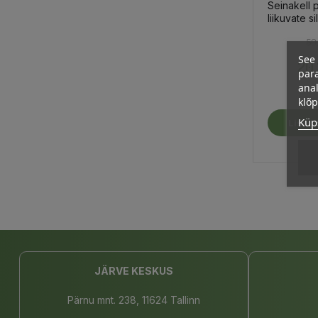
Seinakell 
liikuvate s
jänes
50
See 
20
para
anal
klõ
Küps
Lisa O
JÄRVE KESKUS
Pärnu mnt. 238, 11624 Tallinn