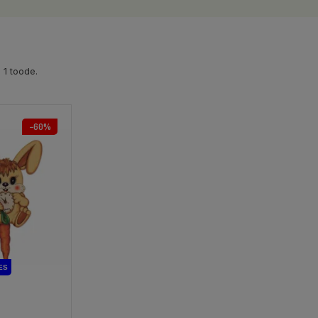
 1 toode.
−60%
ES