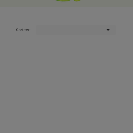

Sorteeri: