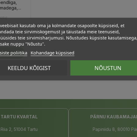
pendliga,
ilmadega,
Tavahind
Hind
,67 €
veebisait kasutab oma ja kolmandate osapoolte küpsiseid, et
,27 €
ndada teie sirvimiskogemust ja täiustada meie teenuseid,
üüsides teie sirvimisharjumusi. Nõustudes küpsiste kasutamisega
psake nuppu "Nõustu".
iste poliitika
Kohandage küpsised
stukorvi
KEELDU KÕIGIST
NÕUSTUN
TARTU KVARTAL
PÄRNU KAUBAMAJA
Riia 2, 51004 Tartu
Papiniidu 8, 80010 Pä