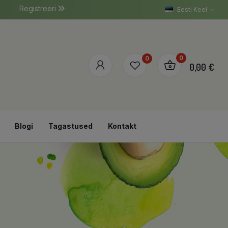
Registreeri
Eesti Keel
0
0
0,00 €
Blogi
Tagastused
Kontakt