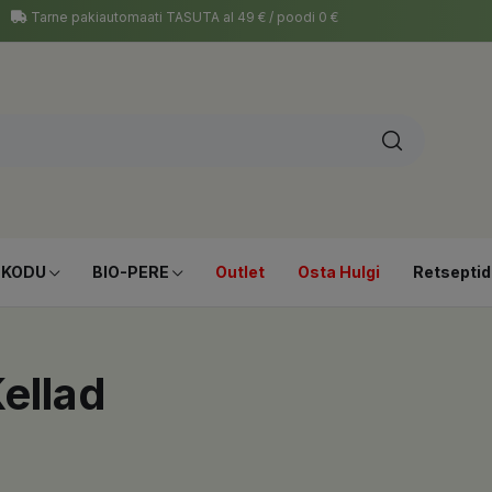
Tarne pakiautomaati TASUTA al 49 € / poodi 0 €
-KODU
BIO-PERE
Outlet
Osta Hulgi
Retseptid
ellad