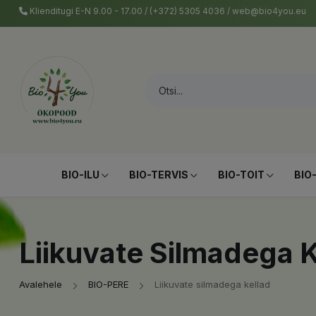
Klienditugi E-N 9.00 - 17.00 / (+372) 5305 4036 / web@bio4you.eu
BIO-ILU
BIO-TERVIS
BIO-TOIT
BIO
Liikuvate Silmadega K
Avalehele
BIO-PERE
Liikuvate silmadega kellad