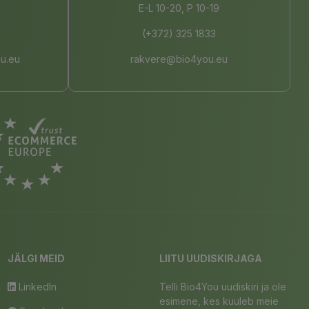
E-L 10-20, P 10-19
(+372) 325 1833
u.eu
rakvere@bio4you.eu
JÄLGI MEID
LIITU UUDISKIRJAGA
LinkedIn
Telli Bio4You uudiskiri ja ole
esimene, kes kuuleb meie