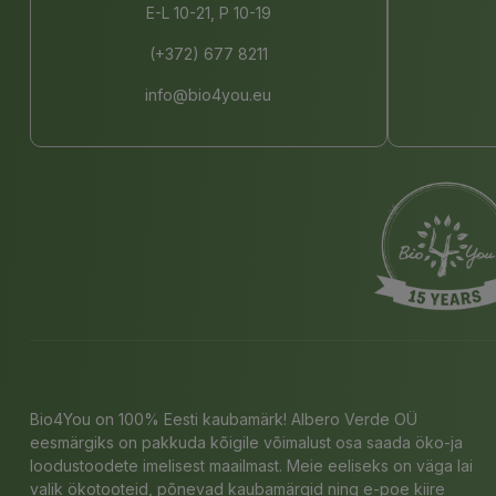
E-L 10-21, P 10-19
(+372) 677 8211
info@bio4you.eu
Bio4You on 100% Eesti kaubamärk! Albero Verde OÜ
eesmärgiks on pakkuda kõigile võimalust osa saada öko-ja
loodustoodete imelisest maailmast. Meie eeliseks on väga lai
valik ökotooteid, põnevad kaubamärgid ning e-poe kiire