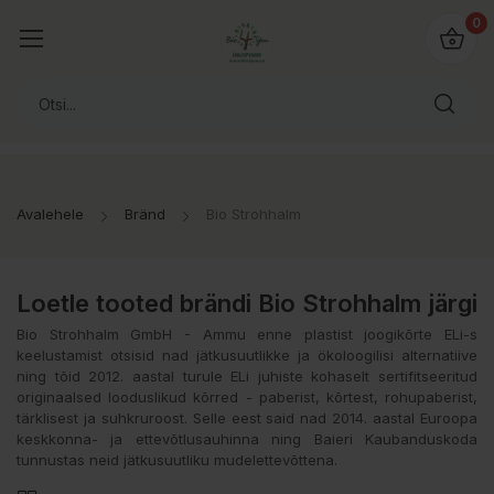
0
Avalehele
Bränd
Bio Strohhalm
Loetle tooted brändi Bio Strohhalm järgi
Bio Strohhalm GmbH - Ammu enne plastist joogikõrte ELi-s
keelustamist otsisid nad jätkusuutlikke ja ökoloogilisi alternatiive
ning tõid 2012. aastal turule ELi juhiste kohaselt sertifitseeritud
originaalsed looduslikud kõrred - paberist, kõrtest, rohupaberist,
tärklisest ja suhkruroost. Selle eest said nad 2014. aastal Euroopa
keskkonna- ja ettevõtlusauhinna ning Baieri Kaubanduskoda
tunnustas neid jätkusuutliku mudelettevõttena.