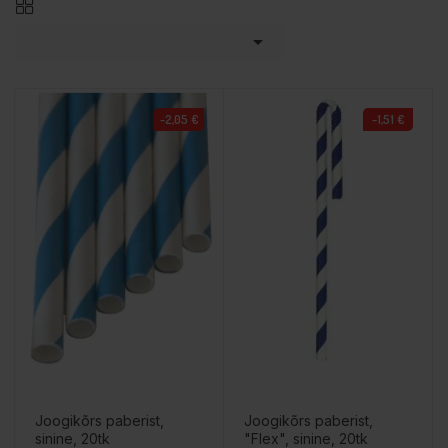

-2,05 €
-1,51 €
Joogikõrs paberist,
Joogikõrs paberist,
sinine, 20tk
"Flex", sinine, 20tk