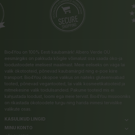
Bio4You on 100% Eesti kaubamärk! Albero Verde OÜ
eesmärgiks on pakkuda kõigile võimalust osa saada öko-ja
loodustoodete imelisest maailmast. Meie eeliseks on väga lai
valik ökotooteid, põnevad kaubamärgid ning e-poe kiire
transport. Bio4You ökopoe valikus on näiteks gluteenivabad
tooted, põnevad vegantooted, lai valik kosmeetikatooteid ja
mitmekesine valik toidulisandeid. Pakume tooteid mis ei
kahjustada loodust, loomi ega meie tervist. Bio4You missiooniks
on rikastada ökotoodete turgu ning harida inimesi tervislike
valikute osas.
KASULIKUD LINGID
keyboard_arrow_down
MINU KONTO
keyboard_arrow_down