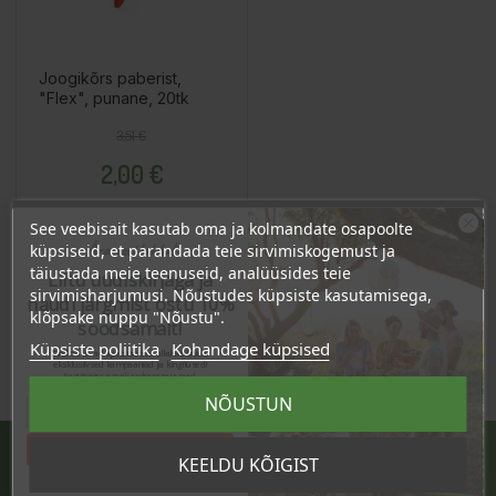
Joogikõrs paberist,
"Flex", punane, 20tk
Tavahind
Hind
3,51 €
2,00 €
See veebisait kasutab oma ja kolmandate osapoolte
Ära veel lahku!
küpsiseid, et parandada teie sirvimiskogemust ja
Lisa Ostukorvi
täiustada meie teenuseid, analüüsides teie
Liitu uudiskirjaga ja
sirvimisharjumusi. Nõustudes küpsiste kasutamisega,
naudi järgmist ostu 10%
klõpsake nuppu "Nõustu".
soodsamalt!
Küpsiste poliitika
Kohandage küpsised
Sind ootavad spetsiaalsed allahindlused,
eksklusiivsed kampaaniad ja kingitused!
Registreeru e-maili aadressiga ja saad
sooduskoodi!
NÕUSTUN
Tahan sooduskoodi!
KEELDU KÕIGIST
JÄRVE KESKUS