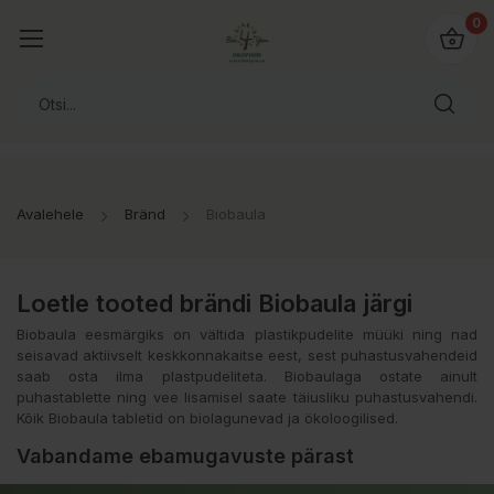
0
Avalehele
Bränd
Biobaula
Loetle tooted brändi Biobaula järgi
Biobaula eesmärgiks on vältida plastikpudelite müüki ning nad
seisavad aktiivselt keskkonnakaitse eest, sest puhastusvahendeid
saab osta ilma plastpudeliteta. Biobaulaga ostate ainult
puhastablette ning vee lisamisel saate täiusliku puhastusvahendi.
Kõik Biobaula tabletid on biolagunevad ja ökoloogilised.
Vabandame ebamugavuste pärast