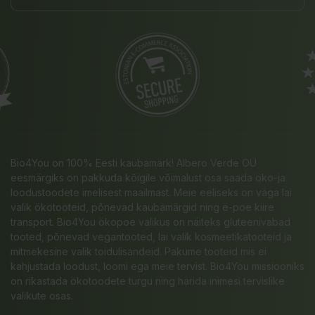
Bio4You on 100% Eesti kaubamärk! Albero Verde OÜ
eesmärgiks on pakkuda kõigile võimalust osa saada öko-ja
loodustoodete imelisest maailmast. Meie eeliseks on väga lai
valik ökotooteid, põnevad kaubamärgid ning e-poe kiire
transport. Bio4You ökopoe valikus on näiteks gluteenivabad
tooted, põnevad vegantooted, lai valik kosmeetikatooteid ja
mitmekesine valik toidulisandeid. Pakume tooteid mis ei
kahjustada loodust, loomi ega meie tervist. Bio4You missiooniks
on rikastada ökotoodete turgu ning harida inimesi tervislike
valikute osas.