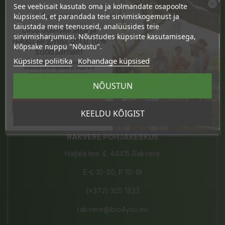
See veebisait kasutab oma ja kolmandate osapoolte
Ära veel lahku!
küpsiseid, et parandada teie sirvimiskogemust ja
PÄRNU KAUBAMAJAKAS
täiustada meie teenuseid, analüüsides teie
Liitu uudiskirjaga ja
sirvimisharjumusi. Nõustudes küpsiste kasutamisega,
naudi järgmist ostu 10%
Papiniidu 8, 80010 Pärnu
klõpsake nuppu "Nõustu".
soodsamalt!
E-P 10-20
Küpsiste poliitika
Kohandage küpsised
Sind ootavad spetsiaalsed allahindlused,
eksklusiivsed kampaaniad ja kingitused!
Registreeru e-maili aadressiga ja saad
(+372) 442 9390
sooduskoodi!
NÕUSTUN
kaubamajakas@bio4you.eu
Tahan sooduskoodi!
KEELDU KÕIGIST
RAKVERE PÕHJAKESKUS
Haljala tee 4, 44415 Rakvere
E-L 10-20, P 10-19
(+372) 325 1833
rakvere@bio4you.eu