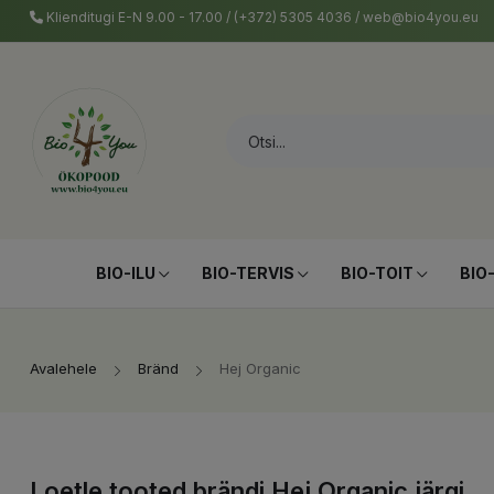
Klienditugi E-N 9.00 - 17.00 / (+372) 5305 4036 / web@bio4you.eu
BIO-ILU
BIO-TERVIS
BIO-TOIT
BIO
Avalehele
Bränd
Hej Organic
Loetle tooted brändi Hej Organic järgi