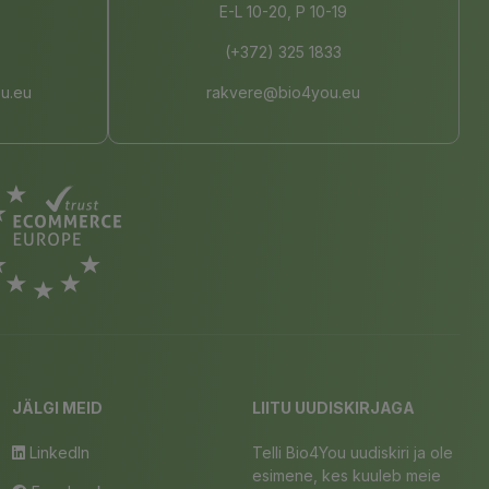
E-L 10-20, P 10-19
(+372) 325 1833
u.eu
rakvere@bio4you.eu
JÄLGI MEID
LIITU UUDISKIRJAGA
LinkedIn
Telli Bio4You uudiskiri ja ole
esimene, kes kuuleb meie