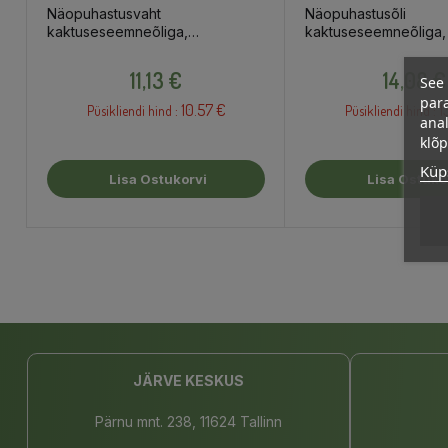
Näopuhastusvaht
Näopuhastusõli
kaktuseseemneõliga,
kaktuseseemneõliga, 
tasakaalustav, 150ml
100ml
Hind
Hind
11,13 €
14,08 €
See 
para
10.57 €
1
Püsikliendi hind :
Püsikliendi hind :
anal
klõ
Küps
Lisa Ostukorvi
Lisa Ostuko
JÄRVE KESKUS
Pärnu mnt. 238, 11624 Tallinn