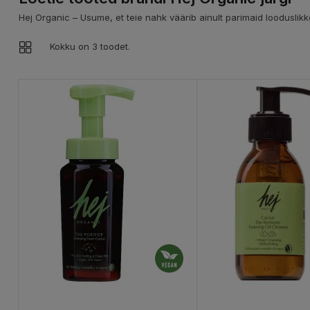
Hej Organic – Usume, et teie nahk väärib ainult parimaid looduslikke 
Kokku on 3 toodet.