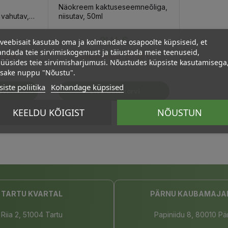
Näokreem kaktuseseemneõliga,
vahutav,
niisutav, 50ml
Hind
21,14 €
veebisait kasutab oma ja kolmandate osapoolte küpsiseid, et
ndada teie sirvimiskogemust ja täiustada meie teenuseid,
3.37 €
20.08 €
Püsikliendi hind :
üüsides teie sirvimisharjumusi. Nõustudes küpsiste kasutamisega
psake nuppu "Nõustu".
iste poliitika
Kohandage küpsised
rvi
Lisa Ostukorvi
KEELDU KÕIGIST
NÕUSTUN
TARTU KVARTAL
PÄRNU KAUBAMAJA
Riia 2, 51004 Tartu
Papiniidu 8, 80010 Pä