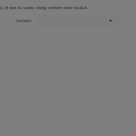
t, et teie ilu saaks veelgi rohkem esile toodud.

Sorteeri: