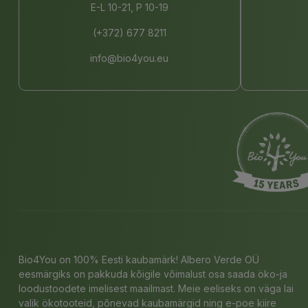
E-L 10-21, P 10-19
(+372) 677 8211
info@bio4you.eu
Bio4You on 100% Eesti kaubamärk! Albero Verde OÜ
eesmärgiks on pakkuda kõigile võimalust osa saada öko-ja
loodustoodete imelisest maailmast. Meie eeliseks on väga lai
valik ökotooteid, põnevad kaubamärgid ning e-poe kiire