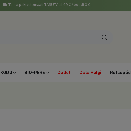
Tarne pakiautomaati TASUTA al 49 € / poodi 0 €
-KODU
BIO-PERE
Outlet
Osta Hulgi
Retseptid