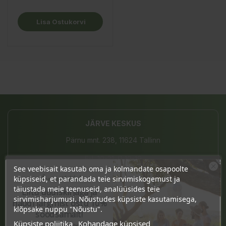
Lisa Ostukorvi
JÄRVE KESKUS
Pärnu mnt. 238, 11624 Tallinn
E-L 10-21, P 10-19
See veebisait kasutab oma ja kolmandate osapoolte
Ära veel lahku!
(+372) 677 8211
küpsiseid, et parandada teie sirvimiskogemust ja
täiustada meie teenuseid, analüüsides teie
Liitu uudiskirjaga ja
info@bio4you.eu
sirvimisharjumusi. Nõustudes küpsiste kasutamisega,
naudi järgmist ostu 10%
klõpsake nuppu "Nõustu".
soodsamalt!
Küpsiste poliitika
Kohandage küpsised
Sind ootavad spetsiaalsed allahindlused,