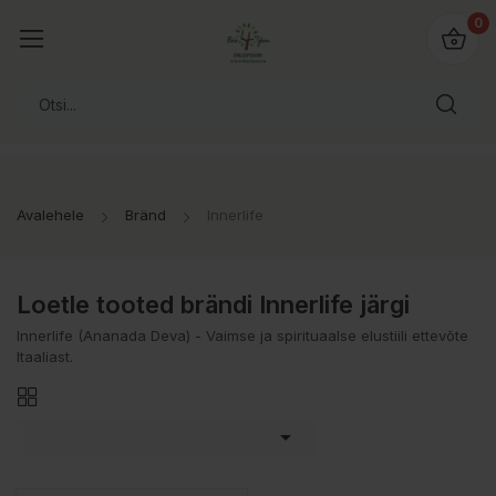
0
Avalehele
Bränd
Innerlife
Loetle tooted brändi Innerlife järgi
Innerlife (Ananada Deva) - Vaimse ja spirituaalse elustiili ettevõte
Itaaliast.
