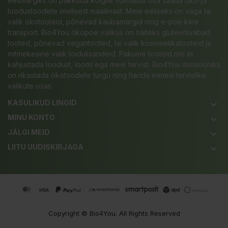
eesmärgiks on pakkuda kõigile võimalust osa saada öko-ja
loodustoodete imelisest maailmast. Meie eeliseks on väga lai
valik ökotooteid, põnevad kaubamärgid ning e-poe kiire
transport. Bio4You ökopoe valikus on näiteks gluteenivabad
tooted, põnevad vegantooted, lai valik kosmeetikatooteid ja
mitmekesine valik toidulisandeid. Pakume tooteid mis ei
kahjustada loodust, loomi ega meie tervist. Bio4You missiooniks
on rikastada ökotoodete turgu ning harida inimesi tervislike
valikute osas.
KASULIKUD LINGID
keyboard_arrow_down
MINU KONTO
keyboard_arrow_down
JÄLGI MEID
keyboard_arrow_down
LIITU UUDISKIRJAGA
keyboard_arrow_down
Copyright ©
Bio4You
. All Rights Reserved