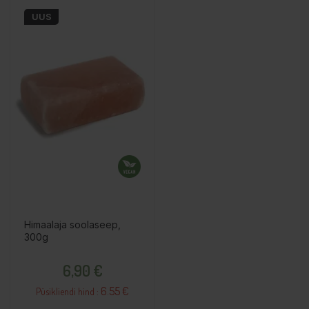
UUS
Himaalaja soolaseep,
300g
Hind
6,90 €
6.55 €
Püsikliendi hind :