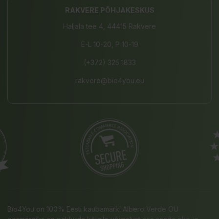
RAKVERE PÕHJAKESKUS
Haljala tee 4, 44415 Rakvere
E-L 10-20, P 10-19
(+372) 325 1833
rakvere@bio4you.eu
Bio4You on 100% Eesti kaubamärk! Albero Verde OÜ