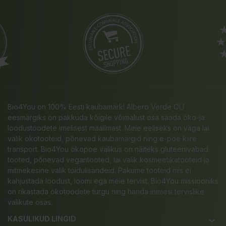
Bio4You on 100% Eesti kaubamärk! Albero Verde OÜ
eesmärgiks on pakkuda kõigile võimalust osa saada öko-ja
loodustoodete imelisest maailmast. Meie eeliseks on väga lai
valik ökotooteid, põnevad kaubamärgid ning e-poe kiire
transport. Bio4You ökopoe valikus on näiteks gluteenivabad
tooted, põnevad vegantooted, lai valik kosmeetikatooteid ja
mitmekesine valik toidulisandeid. Pakume tooteid mis ei
kahjustada loodust, loomi ega meie tervist. Bio4You missiooniks
on rikastada ökotoodete turgu ning harida inimesi tervislike
valikute osas.
KASULIKUD LINGID
keyboard_arrow_down