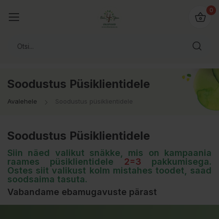
0
Soodustus Püsiklientidele
Avalehele
Soodustus püsiklientidele
Soodustus Püsiklientidele
Siin näed valikut snäkke, mis on kampaania
raames püsiklientidele
2=3
pakkumisega.
Ostes siit valikust kolm mistahes toodet, saad
soodsaima tasuta.
Vabandame ebamugavuste pärast