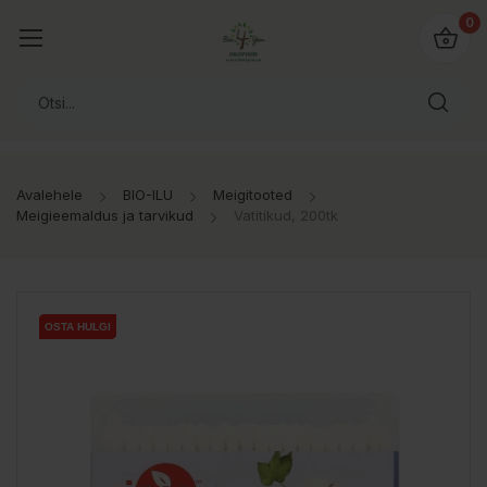
0
Avalehele
BIO-ILU
Meigitooted
Meigieemaldus ja tarvikud
Vatitikud, 200tk
OSTA HULGI
OSTA HULGI