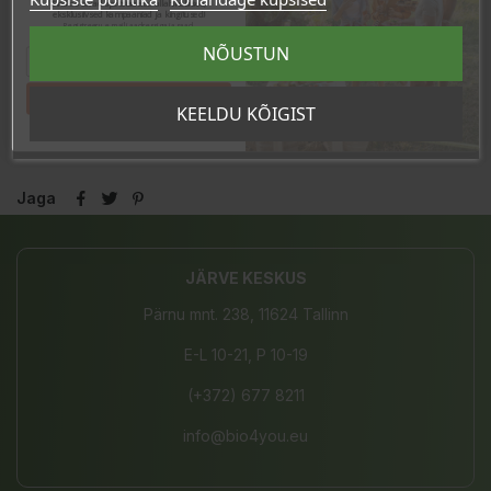
Sind ootavad spetsiaalsed allahindlused,
eksklusiivsed kampaaniad ja kingitused!
Registreeru e-maili aadressiga ja saad
sooduskoodi!
NÕUSTUN
Tahan sooduskoodi!
KEELDU KÕIGIST
Laos
7 Toodet
Jaga
JÄRVE KESKUS
Pärnu mnt. 238, 11624 Tallinn
E-L 10-21, P 10-19
(+372) 677 8211
info@bio4you.eu