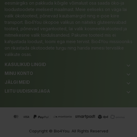
eesmärgiks on pakkuda kõigile võimalust osa saada öko-ja
loodustoodete imelisest maailmast. Meie eeliseks on väga lai
valik ökotooteid, põnevad kaubamärgid ning e-poe kiire
transport. Bio4You ökopoe valikus on näiteks gluteenivabad
tooted, põnevad vegantooted, lai valik kosmeetikatooteid ja
mitmekesine valik toidulisandeid. Pakume tooteid mis ei
kahjustada loodust, loomi ega meie tervist. Bio4You missiooniks
on rikastada ökotoodete turgu ning harida inimesi tervislike
valikute osas.
KASULIKUD LINGID
keyboard_arrow_down
MINU KONTO
keyboard_arrow_down
JÄLGI MEID
keyboard_arrow_down
LIITU UUDISKIRJAGA
keyboard_arrow_down
Copyright ©
Bio4You
. All Rights Reserved