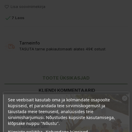
Lisa soovinimekirja

7 Laos
Tarneinfo
TASUTA tarne pakiautomaati alates 49€ ostust
TOOTE ÜKSIKASJAD
KLIENDI KOMMENTAARID
See veebisait kasutab oma ja kolmandate osapoolte
Ära veel lahku!
küpsiseid, et parandada teie sirvimiskogemust ja
täiustada meie teenuseid, analüüsides teie
Liitu uudiskirjaga ja
sirvimisharjumusi. Nõustudes küpsiste kasutamisega,
naudi järgmist ostu 10%
klõpsake nuppu "Nõustu".
soodsamalt!
Küpsiste poliitika
Kohandage küpsised