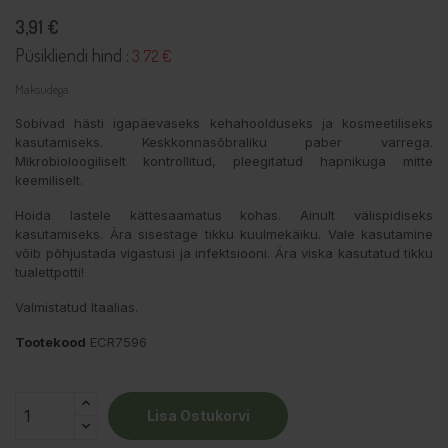
3,91 €
Püsikliendi hind :
3.72 €
Maksudega
Sobivad hästi igapäevaseks kehahoolduseks ja kosmeetiliseks
kasutamiseks. Keskkonnasõbraliku paber varrega.
Mikrobioloogiliselt kontrollitud, pleegitatud hapnikuga mitte
keemiliselt.
Hoida lastele kättesaamatus kohas. Ainult välispidiseks
kasutamiseks. Ära sisestage tikku kuulmekäiku. Vale kasutamine
võib põhjustada vigastusi ja infektsiooni. Ära viska kasutatud tikku
tualettpotti!
Valmistatud Itaalias.
Tootekood
ECR7596
Lisa Ostukorvi