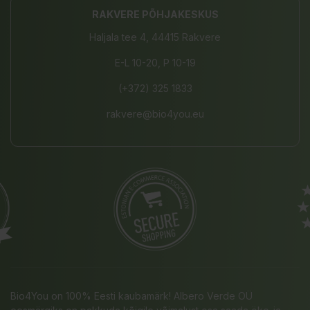
RAKVERE PÕHJAKESKUS
Haljala tee 4, 44415 Rakvere
E-L 10-20, P 10-19
(+372) 325 1833
rakvere@bio4you.eu
Bio4You on 100% Eesti kaubamärk! Albero Verde OÜ