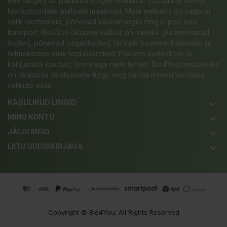
eesmärgiks on pakkuda kõigile võimalust osa saada öko-ja
loodustoodete imelisest maailmast. Meie eeliseks on väga lai
valik ökotooteid, põnevad kaubamärgid ning e-poe kiire
transport. Bio4You ökopoe valikus on näiteks gluteenivabad
tooted, põnevad vegantooted, lai valik kosmeetikatooteid ja
mitmekesine valik toidulisandeid. Pakume tooteid mis ei
kahjustada loodust, loomi ega meie tervist. Bio4You missiooniks
on rikastada ökotoodete turgu ning harida inimesi tervislike
valikute osas.
KASULIKUD LINGID
keyboard_arrow_down
MINU KONTO
keyboard_arrow_down
JÄLGI MEID
keyboard_arrow_down
LIITU UUDISKIRJAGA
keyboard_arrow_down
Copyright ©
Bio4You
. All Rights Reserved