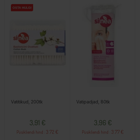
OSTA HULGI
OSTA HULGI
Vatitikud, 200tk
Vatipadjad, 80tk
Hind
Hind
3,91 €
3,96 €
3.72 €
3.77 €
Püsikliendi hind :
Püsikliendi hind :