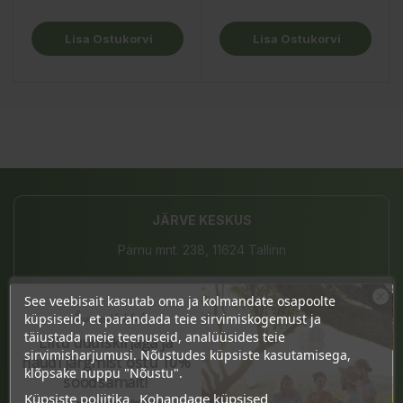
Lisa Ostukorvi
Lisa Ostukorvi
JÄRVE KESKUS
Pärnu mnt. 238, 11624 Tallinn
E-L 10-21, P 10-19
See veebisait kasutab oma ja kolmandate osapoolte
Ära veel lahku!
(+372) 677 8211
küpsiseid, et parandada teie sirvimiskogemust ja
täiustada meie teenuseid, analüüsides teie
Liitu uudiskirjaga ja
info@bio4you.eu
sirvimisharjumusi. Nõustudes küpsiste kasutamisega,
naudi järgmist ostu 10%
klõpsake nuppu "Nõustu".
soodsamalt!
Küpsiste poliitika
Kohandage küpsised
Sind ootavad spetsiaalsed allahindlused,